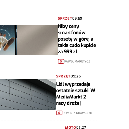
SPRZĘT
09:59
Niby ceny
smartfonów
poszły w górę, a
takie cudo kupicie
za 999 zł
PAWEŁ MARETYCZ
0
SPRZĘT
09:26
Lidl wyprzedaje
ostatnie sztuki. W
MediaMarkt 2
razy drożej
DOMINIK KRAWCZYK
0
MOTO
07:27