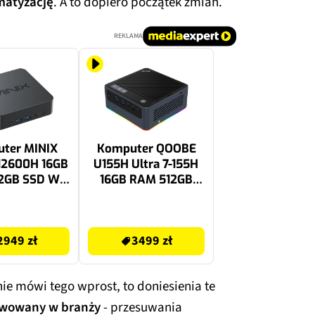
matyzację
. A to dopiero początek zmian.
REKLAMA
ter MINIX
Komputer QOOBE
-12600H 16GB
U155H Ultra 7-155H
2GB SSD Wi-
16GB RAM 512GB
indows 11
SSD Wi-Fi Windows
essional
11 Professional
3699 zł
2949 zł
3499 zł
ie mówi tego wprost, to doniesienia te
rwowany w branży
- przesuwania