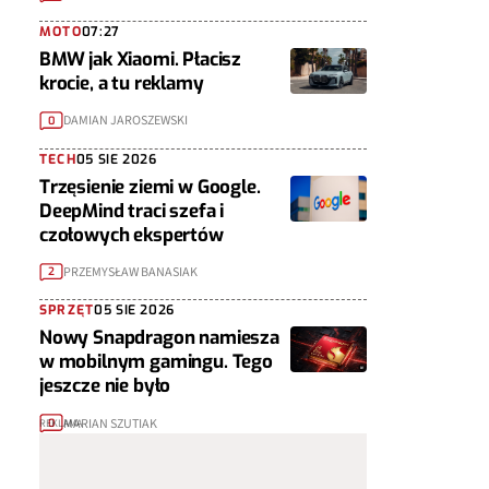
MOTO
07:27
BMW jak Xiaomi. Płacisz
krocie, a tu reklamy
DAMIAN JAROSZEWSKI
0
TECH
05 SIE 2026
Trzęsienie ziemi w Google.
DeepMind traci szefa i
czołowych ekspertów
PRZEMYSŁAW BANASIAK
2
SPRZĘT
05 SIE 2026
Nowy Snapdragon namiesza
w mobilnym gamingu. Tego
jeszcze nie było
MARIAN SZUTIAK
0