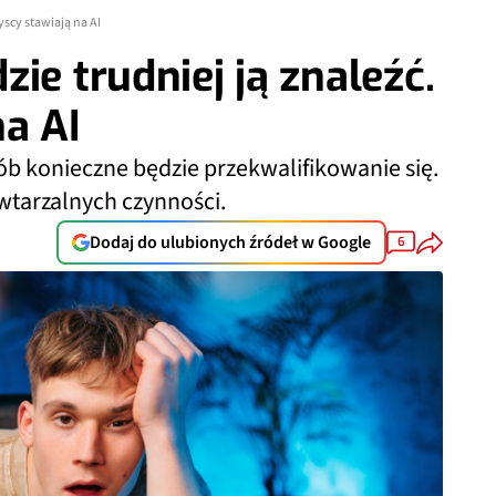
yscy stawiają na AI
ie trudniej ją znaleźć.
a AI
sób konieczne będzie przekwalifikowanie się.
wtarzalnych czynności.
Dodaj do ulubionych źródeł w Google
6