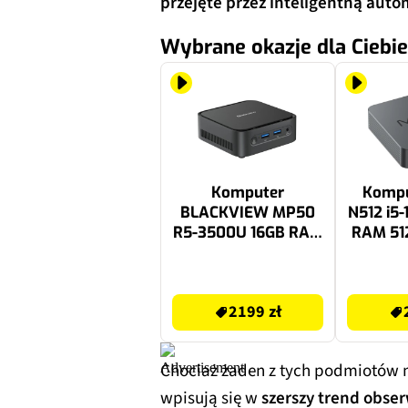
przejęte przez inteligentną auto
Wybrane okazje dla Ciebie
Komputer
Kompu
BLACKVIEW MP50
N512 i5
R5-3500U 16GB RAM
RAM 51
512GB SSD Wi-Fi
Fi W
Windows 11
Prof
2199 zł
2949 zł
Professional Czarny
2199 zł
Chociaż żaden z tych podmiotów n
wpisują się w
szerszy trend obse