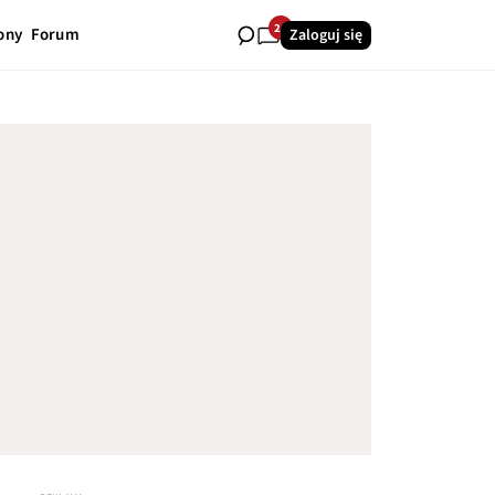
24
ony
Forum
Zaloguj się