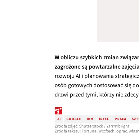
W obliczu szybkich zmian związa
zagrożone są powtarzalne zajęci
rozwoju AI i planowania strategic
osób gotowych dostosować się do
drzwi przed tymi, którzy nie zdecy
AI
GOOGLE
IBM
INTEL
PRACA
SZT
Źródła zdjęć: Shutterstock / Yarrrrrbright
Źródła tekstu: Fortune, Wccftech, oprac. włas