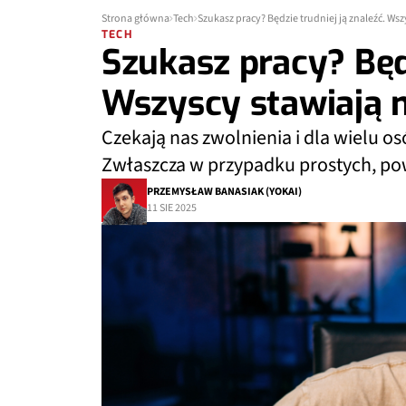
Strona główna
Tech
Szukasz pracy? Będzie trudniej ją znaleźć. Wsz
TECH
Szukasz pracy? Będz
Wszyscy stawiają n
Czekają nas zwolnienia i dla wielu o
Zwłaszcza w przypadku prostych, po
PRZEMYSŁAW BANASIAK (YOKAI)
11 SIE 2025