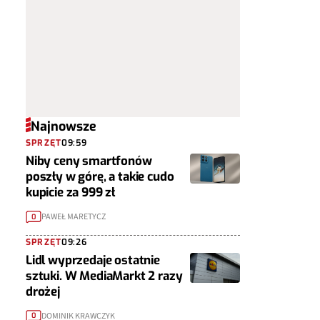
Najnowsze
SPRZĘT
09:59
Niby ceny smartfonów
poszły w górę, a takie cudo
kupicie za 999 zł
PAWEŁ MARETYCZ
0
SPRZĘT
09:26
Lidl wyprzedaje ostatnie
sztuki. W MediaMarkt 2 razy
drożej
DOMINIK KRAWCZYK
0