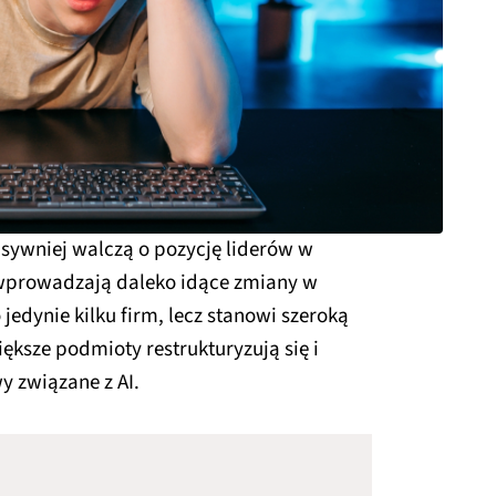
nsywniej walczą o pozycję liderów w
 i wprowadzają daleko idące zmiany w
 jedynie kilku firm, lecz stanowi szeroką
ększe podmioty restrukturyzują się i
y związane z AI.