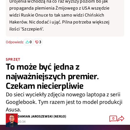
Urojenia wchodzą na co raz wyższy poziom bo jak
propaganda plemienia Żmijowego z USA wszędzie
widzi Ruskie Onuce to tak samo widzi Chińskich
Hakerów. Nic dodać i ująć. Pilna potrzeba większej
ilości 'Szczepień'.
0
3
Odpowiedz
SPRZĘT
To może być jedna z
najważniejszych premier.
Czekam niecierpliwie
Do sieci wyciekły zdjęcia nowego laptopa z serii
Googlebook. Tym razem jest to model produkcji
Asusa.
DAMIAN JAROSZEWSKI (NER1O)
0
20:34