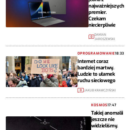
najważniejszych
premier.
Czekam
niecierpliwie
DAMIAN
0
JAROSZEWSKI
OPROGRAMOWANIE
18:33
Internet coraz
bardziej martwy.
Ludzie to ułamek
ruchu sieciowego
JAKUB KRAWCZYŃSKI
0
KOSMOS
17:47
Takiej anomalii
jeszcze nie
widzieliśmy.