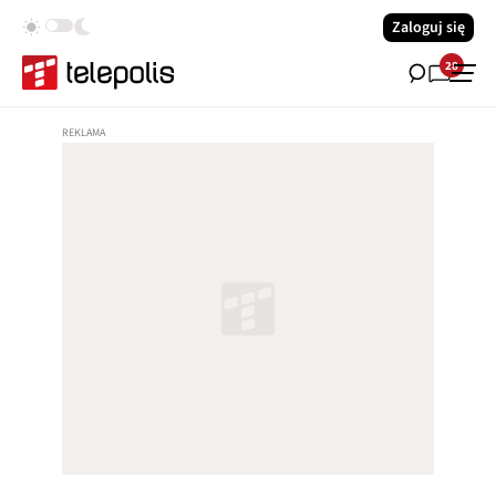
Zaloguj się
28