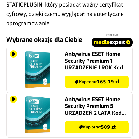
STATICPLUGIN
, który posiadał ważny certyfikat
cyfrowy, dzięki czemu wyglądał na autentyczne
oprogramowanie.
REKLAMA
Wybrane okazje dla Ciebie
Antywirus ESET Home
Security Premium 1
URZĄDZENIE 1 ROK Kod
aktywacyjny
165.19 zł
Kup teraz
Antywirus ESET Home
Security Premium 5
URZĄDZEŃ 2 LATA Kod
aktywacyjny
509 zł
Kup teraz