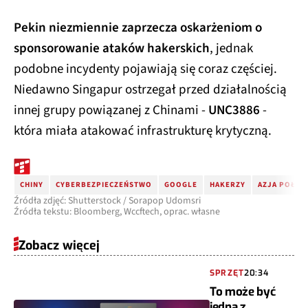
Pekin niezmiennie zaprzecza oskarżeniom o
sponsorowanie ataków hakerskich
, jednak
podobne incydenty pojawiają się coraz częściej.
Niedawno Singapur ostrzegał przed działalnością
innej grupy powiązanej z Chinami -
UNC3886
-
która miała atakować infrastrukturę krytyczną.
CHINY
CYBERBEZPIECZEŃSTWO
GOOGLE
HAKERZY
AZJA POŁU
Źródła zdjęć: Shutterstock / Sorapop Udomsri
Źródła tekstu: Bloomberg, Wccftech, oprac. własne
Zobacz więcej
SPRZĘT
20:34
To może być
jedna z