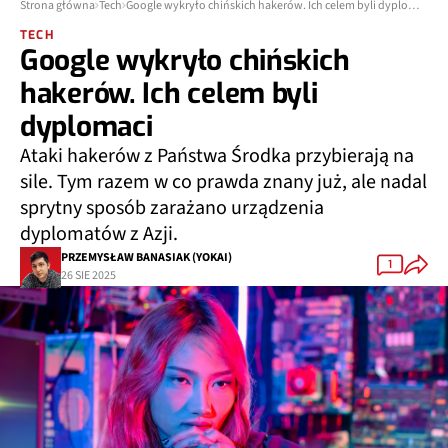
Strona główna
Tech
Google wykryło chińskich hakerów. Ich celem byli dyplomaci
TECH
Google wykryło chińskich
hakerów. Ich celem byli
dyplomaci
Ataki hakerów z Państwa Środka przybierają na
sile. Tym razem w co prawda znany już, ale nadal
sprytny sposób zarażano urządzenia
dyplomatów z Azji.
PRZEMYSŁAW BANASIAK (YOKAI)
1
26 SIE 2025