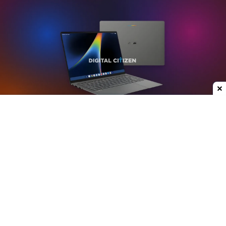
Dodaj do ulubionych źródeł w Google
Plotki na temat nowych laptopów z serii
Googlebook krążą już od jakiegoś czasu. W mojej
opinii może to być jedna z ciekawszych premier
ostatnich lat, przynajmniej w kategorii
przenośnych komputerów. Właśnie do sieci trafiły