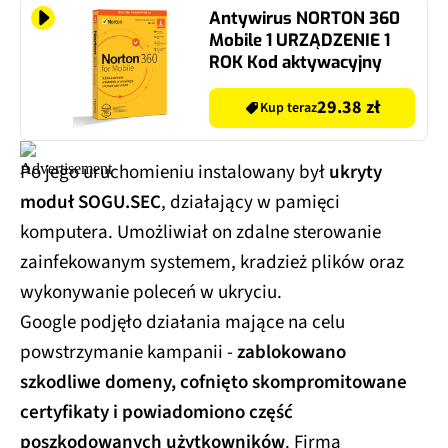
Antywirus NORTON 360
Mobile 1 URZĄDZENIE 1
ROK Kod aktywacyjny
29.38 zł
Kup teraz
Po jego uruchomieniu instalowany był
ukryty
moduł SOGU.SEC
, działający w pamięci
komputera. Umożliwiał on zdalne sterowanie
zainfekowanym systemem, kradzież plików oraz
wykonywanie poleceń w ukryciu.
Google podjęło działania mające na celu
powstrzymanie kampanii -
zablokowano
szkodliwe domeny, cofnięto skompromitowane
certyfikaty i powiadomiono część
poszkodowanych użytkowników
. Firma