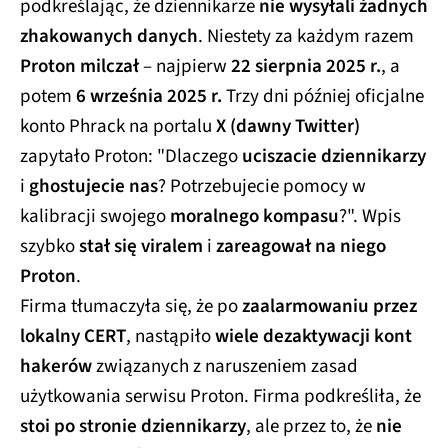
podkreślając, że dziennikarze
nie wysyłali żadnych
zhakowanych danych
. Niestety za każdym razem
Proton milczał
– najpierw
22 sierpnia 2025 r.
, a
potem
6 września 2025 r.
Trzy dni później oficjalne
konto Phrack na portalu
X (dawny Twitter)
zapytało Proton: "Dlaczego
uciszacie dziennikarzy
i
ghostujecie nas
? Potrzebujecie pomocy w
kalibracji swojego
moralnego kompasu
?". Wpis
szybko
stał się viralem
i
zareagował na niego
Proton
.
Firma tłumaczyła się, że po
zaalarmowaniu przez
lokalny CERT
, nastąpiło
wiele dezaktywacji kont
hakerów
związanych z naruszeniem zasad
użytkowania serwisu Proton. Firma podkreśliła, że
stoi po stronie dziennikarzy
, ale przez to, że
nie