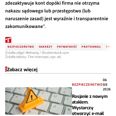
zdezaktywuje kont dopóki firma nie otrzyma
nakazu sądowego lub przestępstwo (lub
naruszenie zasad) jest wyraźnie i transparentnie
zakomunikowane
".
BEZPIECZEŃSTWO
HAKERZY
PRYWATNOŚĆ
PROTONMAIL
PROT
Źródła zdjęć: Mehaniq / Shutterstock.com
Źródła tekstu: The Intercept, opr. wł.
Zobacz więcej
06
BEZPIECZEŃSTWO
SIE
2026
Rosjanie z nowym
atakiem.
Wystarczy
otworzyć e-mail