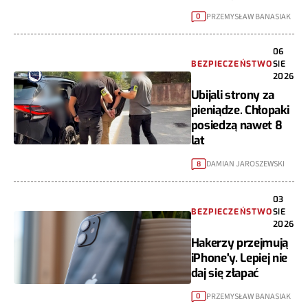
PRZEMYSŁAW BANASIAK
0
06
BEZPIECZEŃSTWO
SIE
2026
Ubijali strony za
pieniądze. Chłopaki
posiedzą nawet 8
lat
DAMIAN JAROSZEWSKI
8
03
BEZPIECZEŃSTWO
SIE
2026
Hakerzy przejmują
iPhone'y. Lepiej nie
daj się złapać
PRZEMYSŁAW BANASIAK
0