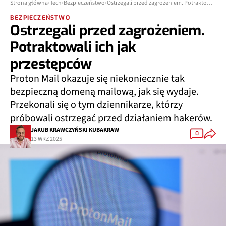
Strona główna
Tech
Bezpieczeństwo
Ostrzegali przed zagrożeniem. Potraktowali ich jak przestępców
BEZPIECZEŃSTWO
Ostrzegali przed zagrożeniem.
Potraktowali ich jak
przestępców
Proton Mail okazuje się niekoniecznie tak
bezpieczną domeną mailową, jak się wydaje.
Przekonali się o tym dziennikarze, którzy
próbowali ostrzegać przed działaniem hakerów.
JAKUB KRAWCZYŃSKI KUBAKRAW
0
13 WRZ 2025