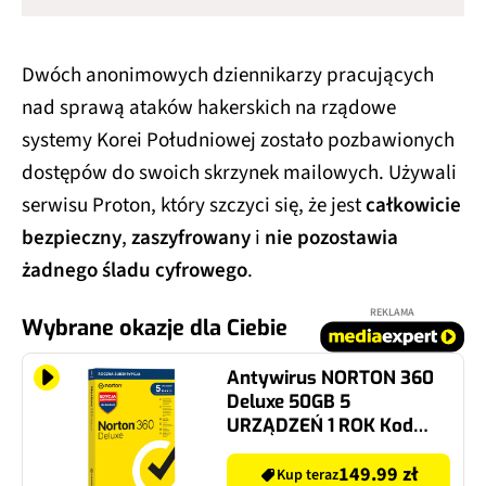
Dwóch anonimowych dziennikarzy pracujących
nad sprawą ataków hakerskich na rządowe
systemy Korei Południowej zostało pozbawionych
dostępów do swoich skrzynek mailowych. Używali
serwisu Proton, który szczyci się, że jest
całkowicie
bezpieczny
,
zaszyfrowany
i
nie pozostawia
żadnego śladu cyfrowego
.
REKLAMA
Wybrane okazje dla Ciebie
Antywirus NORTON 360
Deluxe 50GB 5
URZĄDZEŃ 1 ROK Kod
aktywacyjny Edycja
limitowana dla edukacji
149.99 zł
Kup teraz