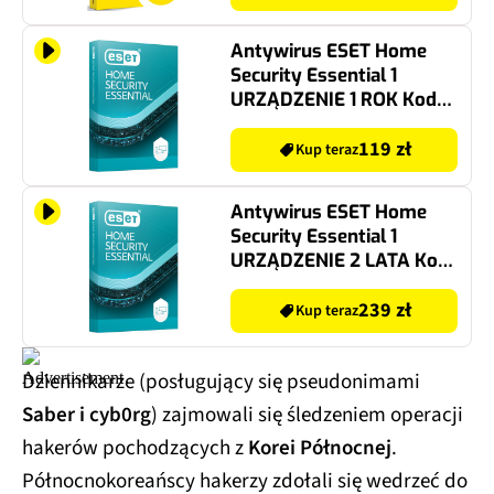
Antywirus ESET Home
Security Essential 1
URZĄDZENIE 1 ROK Kod
aktywacyjny
119 zł
Kup teraz
Antywirus ESET Home
Security Essential 1
URZĄDZENIE 2 LATA Kod
aktywacyjny
239 zł
Kup teraz
Dziennikarze (posługujący się pseudonimami
Saber i cyb0rg
) zajmowali się śledzeniem operacji
hakerów pochodzących z
Korei Północnej
.
Północnokoreańscy hakerzy zdołali się wedrzeć do