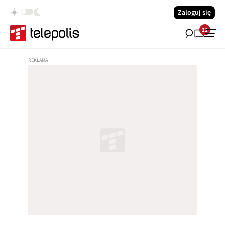
Zaloguj się
21