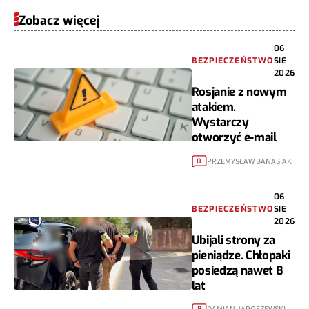
Zobacz więcej
06
BEZPIECZEŃSTWO
SIE
2026
Rosjanie z nowym
atakiem.
Wystarczy
otworzyć e-mail
PRZEMYSŁAW BANASIAK
0
06
BEZPIECZEŃSTWO
SIE
2026
Ubijali strony za
pieniądze. Chłopaki
posiedzą nawet 8
lat
8