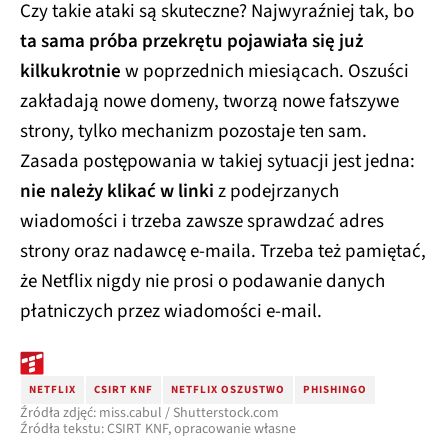
Czy takie ataki są skuteczne? Najwyraźniej tak, bo
ta sama próba przekrętu pojawiała się już
kilkukrotnie
w poprzednich miesiącach. Oszuści
zakładają nowe domeny, tworzą nowe fałszywe
strony, tylko mechanizm pozostaje ten sam.
Zasada postępowania w takiej sytuacji jest jedna:
nie należy klikać w linki
z podejrzanych
wiadomości i trzeba zawsze sprawdzać adres
strony oraz nadawcę e-maila. Trzeba też pamiętać,
że Netflix nigdy nie prosi o podawanie danych
płatniczych przez wiadomości e-mail.
NETFLIX
CSIRT KNF
NETFLIX OSZUSTWO
PHISHINGO
Źródła zdjęć: miss.cabul / Shutterstock.com
Źródła tekstu: CSIRT KNF, opracowanie własne