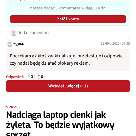
Możesz dodać 3 komentarze w ciągu 14 dni
Załóż konto
Dodaj komentarz
~gość
13 GRU 2025 · 07:35
Poczekam aż ktoś zaaktualizuje, przetestuje i odpowie
czy nadal będą działać blokery reklam.
3
0
Odpowiedz
Wyświetl więcej (+1)
SPRZĘT
Nadciąga laptop cienki jak
żyleta. To będzie wyjątkowy
sprzęt