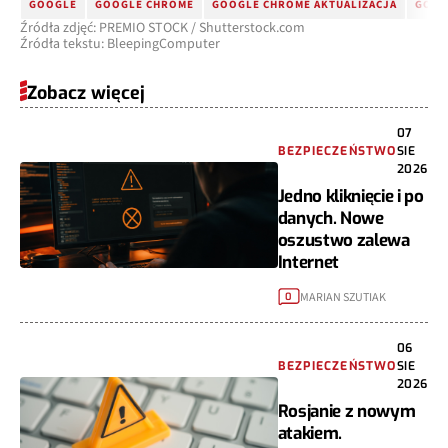
GOOGLE
GOOGLE CHROME
GOOGLE CHROME AKTUALIZACJA
GOOG
Źródła zdjęć: PREMIO STOCK / Shutterstock.com
Źródła tekstu: BleepingComputer
Zobacz więcej
07
BEZPIECZEŃSTWO
SIE
2026
Jedno kliknięcie i po
danych. Nowe
oszustwo zalewa
Internet
MARIAN SZUTIAK
0
06
BEZPIECZEŃSTWO
SIE
2026
Rosjanie z nowym
atakiem.