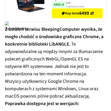
1TB SSD GeForce
0 zł
-
6499 zł
najniższa cena
RTX5070 DLSS 4, Funkcje
6499 zł
Kup teraz
AI
Z ustaleń serwisu BleepingComputer wynika, że
mogło chodzić o środowisko graficzne Chrome, a
konkretnie biblioteki LibANGLE.
Te
odpowiedzialne są między innymi za tłumaczenie
poleceń graficznych WebGL/OpenGL ES na
natywne API systemowe. Jednak nie jest to
potwierdzona na ten moment informacja.
Wszyscy użytkownicy Google Chrome na
komputerach z systemami Windows, Linux oraz
macOS powinni pilnie pobrać aktualizację.
Poprawka dostępna jest w wersjach: