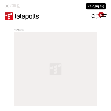
Zaloguj się
33