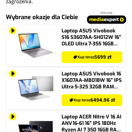
zagrożenia.
REKLAMA
Wybrane okazje dla Ciebie
Laptop ASUS Vivobook
S16 S3607AA-SH012W 16"
OLED Ultra 7-355 16GB
RAM 512GB SSD Windows
11 Home
5699 zł
Kup teraz
Laptop ASUS Vivobook 16
X1607AA-MB018W 16" IPS
Ultra 5-325 32GB RAM
1TB SSD Windows 11
Home
6494.96 zł
Kup teraz
Laptop ACER Nitro V 16 AI
ANV16-61 16" IPS 180Hz
Ryzen AI 7 350 16GB RAM