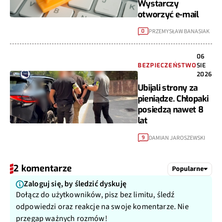
Wystarczy
otworzyć e-mail
PRZEMYSŁAW BANASIAK
0
06
BEZPIECZEŃSTWO
SIE
2026
Ubijali strony za
pieniądze. Chłopaki
posiedzą nawet 8
lat
DAMIAN JAROSZEWSKI
9
2 komentarze
Popularne
Zaloguj się, by śledzić dyskuję
Dołącz do użytkowników, pisz bez limitu, śledź
odpowiedzi oraz reakcje na swoje komentarze. Nie
przegap ważnych rozmów!