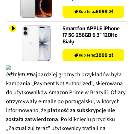
6099 zł
Kup teraz
Smartfon APPLE iPhone
17 5G 256GB 6.3" 120Hz
Biały
3999 zł
Kup teraz
Jednym z najbardziej groźnych przykładów była
kampania „Payment Not Authorized”, skierowana
do użytkowników Amazon Prime w Brazylii. Ofiary
otrzymywały e-maile po portugalsku, w których
informowano, że
płatność za subskrypcję nie
została zatwierdzona
. Po kliknięciu przycisku
„Zaktualizuj teraz” użytkownicy trafiali na