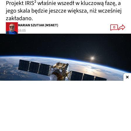
Projekt IRIS² właśnie wszedł w kluczową fazę, a
jego skala będzie jeszcze większa, niż wcześniej
zakładano.
MARIAN SZUTIAK (MSNET)
0
16:05
Dodaj do ulubionych źródeł w Google
IRIS² nabiera rozpędu