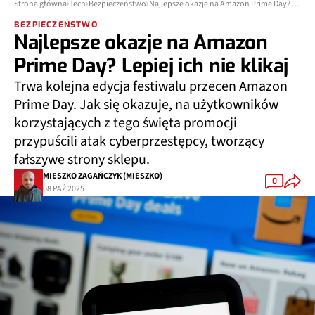
Strona główna
Tech
Bezpieczeństwo
Najlepsze okazje na Amazon Prime Day? Lepiej ich nie klikaj
BEZPIECZEŃSTWO
Najlepsze okazje na Amazon
Prime Day? Lepiej ich nie klikaj
Trwa kolejna edycja festiwalu przecen Amazon
Prime Day. Jak się okazuje, na użytkowników
korzystających z tego święta promocji
przypuścili atak cyberprzestępcy, tworzący
fałszywe strony sklepu.
MIESZKO ZAGAŃCZYK (MIESZKO)
0
08 PAŹ 2025