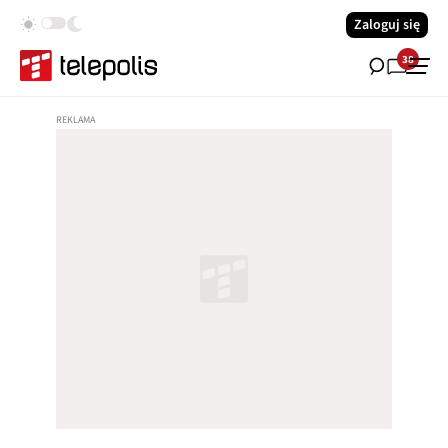
Zaloguj się
38