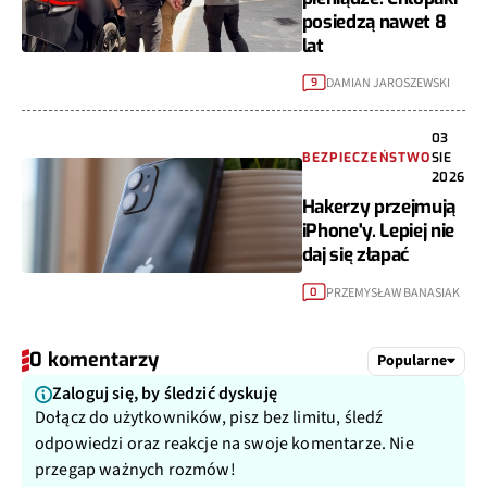
posiedzą nawet 8
lat
DAMIAN JAROSZEWSKI
9
03
BEZPIECZEŃSTWO
SIE
2026
Hakerzy przejmują
iPhone'y. Lepiej nie
daj się złapać
PRZEMYSŁAW BANASIAK
0
0 komentarzy
Popularne
Zaloguj się, by śledzić dyskuję
Dołącz do użytkowników, pisz bez limitu, śledź
odpowiedzi oraz reakcje na swoje komentarze. Nie
przegap ważnych rozmów!