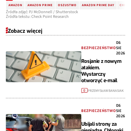
AMAZON
AMAZON PRIME
OSZUSTWO
AMAZON PRIME DAY
CHECK
Źródła zdjęć: PJ McDonnell / Shutterstock
Źródła tekstu: Check Point Research
Zobacz więcej
06
BEZPIECZEŃSTWO
SIE
2026
Rosjanie z nowym
atakiem.
Wystarczy
otworzyć e-mail
PRZEMYSŁAW BANASIAK
0
06
BEZPIECZEŃSTWO
SIE
2026
Ubijali strony za
pieniądze. Chłopaki