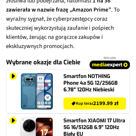
złośliwa lub podejrzana, natomiast
1 na 36
zawierała w nazwie frazę „Amazon Prime”
. To
wyraźny sygnał, że cyberprzestępcy coraz
skuteczniej wykorzystują zaufanie i pośpiech
klientów, żerując na gorączce zakupów i
ekskluzywnych promocjach.
REKLAMA
Wybrane okazje dla Ciebie
Smartfon NOTHING
Phone 4a 5G 12/256GB
6.78" 120Hz Niebieski
2199.99 zł
Kup teraz
Smartfon XIAOMI 17 Ultra
5G 16/512GB 6.9" 120Hz
Biały EU