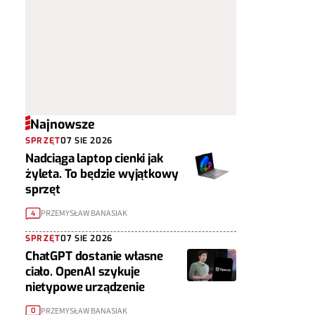
Najnowsze
SPRZĘT
07 SIE 2026
Nadciąga laptop cienki jak
żyleta. To będzie wyjątkowy
sprzęt
PRZEMYSŁAW BANASIAK
4
SPRZĘT
07 SIE 2026
ChatGPT dostanie własne
ciało. OpenAI szykuje
nietypowe urządzenie
PRZEMYSŁAW BANASIAK
0