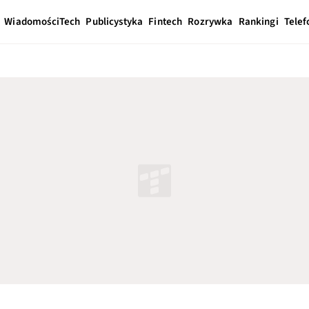
Wiadomości
Tech
Publicystyka
Fintech
Rozrywka
Rankingi
Telef