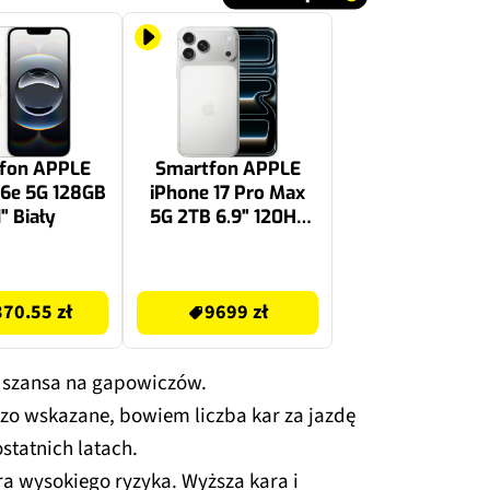
fon APPLE
Smartfon APPLE
16e 5G 128GB
iPhone 17 Pro Max
1" Biały
5G 2TB 6.9" 120Hz
Srebrny
9699 zł
70.55 zł
9699 zł
a szansa na gapowiczów.
rdzo wskazane, bowiem liczba kar za jazdę
statnich latach.
ra wysokiego ryzyka. Wyższa kara i