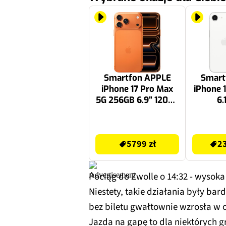
Smartfon APPLE
Smart
iPhone 17 Pro Max
iPhone 
5G 256GB 6.9" 120Hz
6.
Kosmiczny
pomarańcz
5799 zł
2370.55 zł
5799 zł
23
Pociąg do Zwolle o 14:32 - wysok
Niestety, takie działania były ba
bez biletu gwałtownie wzrosła w o
Jazda na gapę to dla niektórych g