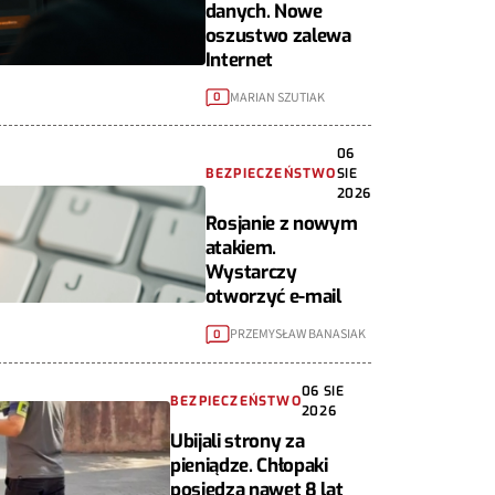
danych. Nowe
oszustwo zalewa
Internet
MARIAN SZUTIAK
0
06
BEZPIECZEŃSTWO
SIE
2026
Rosjanie z nowym
atakiem.
Wystarczy
otworzyć e-mail
PRZEMYSŁAW BANASIAK
0
06 SIE
BEZPIECZEŃSTWO
2026
Ubijali strony za
pieniądze. Chłopaki
posiedzą nawet 8 lat