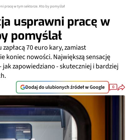
wni pracę w tym sektorze. Kto by pomyślał
cja usprawni pracę w
by pomyślał
u zapłacą 70 euro kary, zamiast
nie koniec nowości. Największą sensację
 jak zapowiedziano - skuteczniej i bardziej
ch.
Dodaj do ulubionych źródeł w Google
0