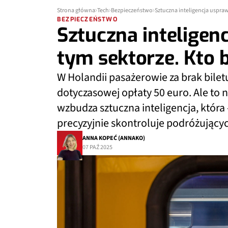
Strona główna
Tech
Bezpieczeństwo
Sztuczna inteligencja uspra
BEZPIECZEŃSTWO
Sztuczna inteligen
tym sektorze. Kto 
W Holandii pasażerowie za brak bilet
dotyczasowej opłaty 50 euro. Ale to 
wzbudza sztuczna inteligencja, która -
precyzyjnie skontroluje podróżujący
ANNA KOPEĆ (ANNAKO)
07 PAŹ 2025