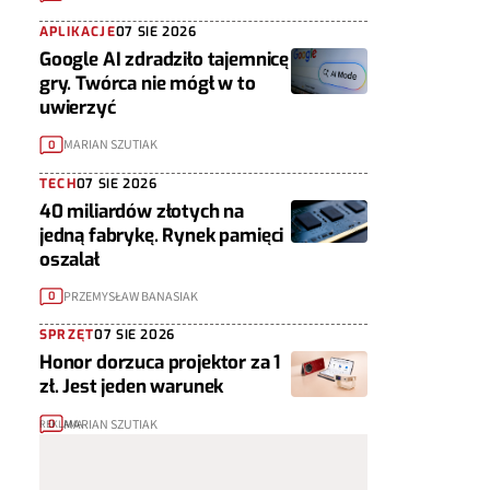
APLIKACJE
07 SIE 2026
Google AI zdradziło tajemnicę
gry. Twórca nie mógł w to
uwierzyć
MARIAN SZUTIAK
0
TECH
07 SIE 2026
40 miliardów złotych na
jedną fabrykę. Rynek pamięci
oszalał
PRZEMYSŁAW BANASIAK
0
SPRZĘT
07 SIE 2026
Honor dorzuca projektor za 1
zł. Jest jeden warunek
MARIAN SZUTIAK
0