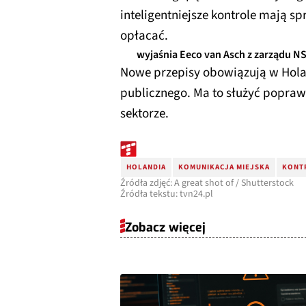
inteligentniejsze kontrole mają sp
opłacać.
wyjaśnia Eeco van Asch z zarządu N
Nowe przepisy obowiązują w Hola
publicznego. Ma to służyć popraw
sektorze.
HOLANDIA
KOMUNIKACJA MIEJSKA
KONT
Źródła zdjęć: A great shot of / Shutterstock
Źródła tekstu: tvn24.pl
Zobacz więcej