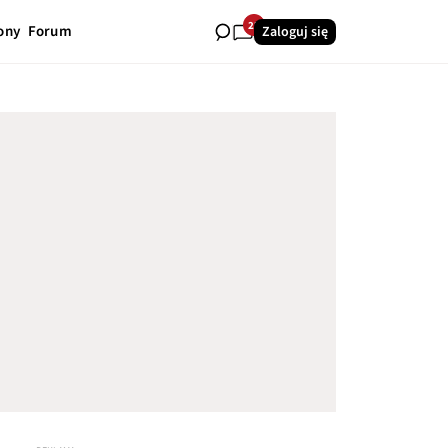
22
ony
Forum
Zaloguj się