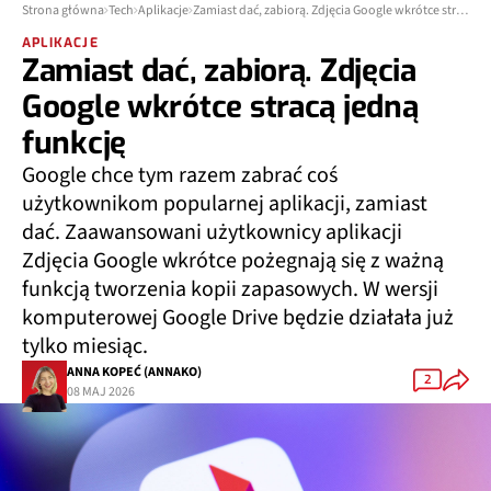
Strona główna
Tech
Aplikacje
Zamiast dać, zabiorą. Zdjęcia Google wkrótce stracą jedną funkcję
APLIKACJE
Zamiast dać, zabiorą. Zdjęcia
Google wkrótce stracą jedną
funkcję
Google chce tym razem zabrać coś
użytkownikom popularnej aplikacji, zamiast
dać. Zaawansowani użytkownicy aplikacji
Zdjęcia Google wkrótce pożegnają się z ważną
funkcją tworzenia kopii zapasowych. W wersji
komputerowej Google Drive będzie działała już
tylko miesiąc.
ANNA KOPEĆ (ANNAKO)
2
08 MAJ 2026