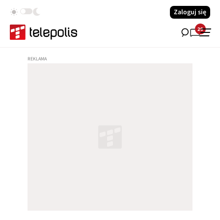
Zaloguj się
29