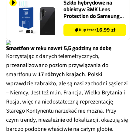
Szkło hybrydowe na
obiektyw 3MK Lens
Protection do Samsung
Galaxy A26 5G
16.99 zł
Kup teraz
Smartfon w ręku nawet 5,5 godziny na dobę
Korzystając z danych telemetrycznych,
przeanalizowano poziom przywiązania do
smartfonu w
17 różnych krajach
. Polski
wprawdzie zabrakło, ale są nasi zachodni sąsiedzi
– Niemcy. Jest też m.in. Francja, Wielka Brytania i
Rosja, więc na niedostateczną reprezentację
Starego Kontynentu narzekać nie można. Przy
czym trendy, niezależnie od lokalizacji, okazują się
bardzo podobne właściwie na całym globie.