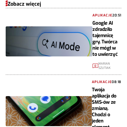
Zobacz więcej
APLIKACJE
20:51
Google AI
zdradziło
tajemnicę
gry. Twórca
nie mógł w
to uwierzyć
MARIAN
0
SZUTIAK
APLIKACJE
08:18
Twoja
aplikacja do
SMS-ów ze
zmianą.
Chodzi o
jeden