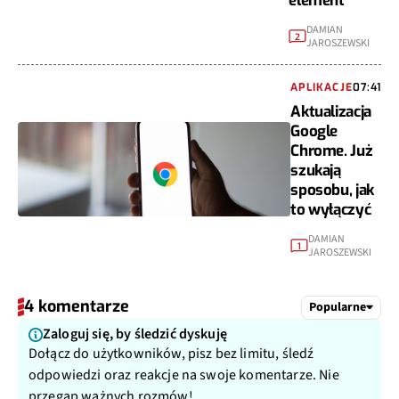
element
DAMIAN
2
JAROSZEWSKI
APLIKACJE
07:41
Aktualizacja
Google
Chrome. Już
szukają
sposobu, jak
to wyłączyć
DAMIAN
1
JAROSZEWSKI
4 komentarze
Popularne
Zaloguj się, by śledzić dyskuję
Dołącz do użytkowników, pisz bez limitu, śledź
odpowiedzi oraz reakcje na swoje komentarze. Nie
przegap ważnych rozmów!