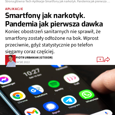
Strona główna
Tech
Aplikacje
Smartfony jak narkotyk. Pandemia jak pierwsza dawka
APLIKACJE
Smartfony jak narkotyk.
Pandemia jak pierwsza dawka
Koniec obostrzeń sanitarnych nie sprawił, że
smartfony zostały odłożone na bok. Wprost
przeciwnie, gdyż statystycznie po telefon
sięgamy coraz częściej.
PIOTR URBANIAK (GTXXOR)
4
04 SIE 2022