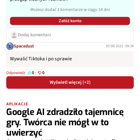
Możesz dodać 3 komentarze w ciągu 14 dni
Załóż konto
Dodaj komentarz
Spacedust
05 SIE 2022 · 09:34
Wywalić Tiktoka i po sprawie
0
0
Odpowiedz
Wyświetl więcej (+2)
APLIKACJE
Google AI zdradziło tajemnicę
gry. Twórca nie mógł w to
uwierzyć