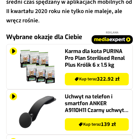
średni czas spędzany w aplikacjach mobilnych od
II kwartału 2020 roku nie tylko nie maleje, ale
wręcz rośnie
.
REKLAMA
Wybrane okazje dla Ciebie
Karma dla kota PURINA
Pro Plan Sterilised Renal
Plus Królik 6 x 1.5 kg
322.92 zł
Kup teraz
Uchwyt na telefon i
smartfon ANKER
A9110H11 Czarny uchwyt
samochodowy na deskę
rozdzielczą
139 zł
Kup teraz