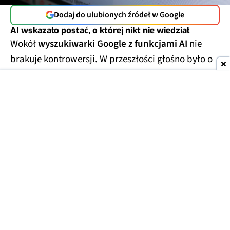
Dodaj do ulubionych źródeł w Google
AI wskazało postać, o której nikt nie wiedział
Wokół
wyszukiwarki Google z funkcjami AI
nie
brakuje kontrowersji. W przeszłości głośno było o
błędnych odpowiedziach
, takich jak słynna
porada, by dodawać klej do pizzy. Tym razem
sprawa jest jednak zupełnie inna. Nie chodzi o
pomyłkę, ale o
zaskakująco trafną odpowiedź
.