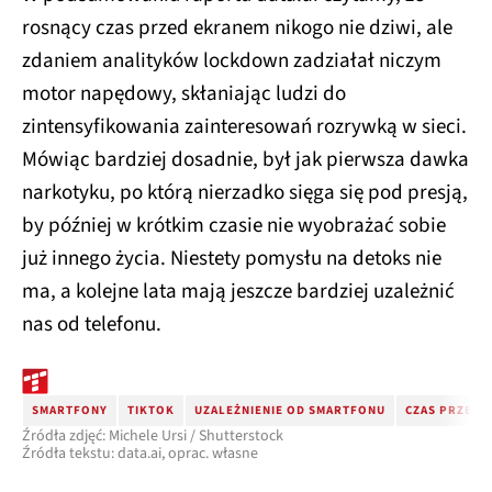
rosnący czas przed ekranem nikogo nie dziwi, ale
zdaniem analityków lockdown zadziałał niczym
motor napędowy, skłaniając ludzi do
zintensyfikowania zainteresowań rozrywką w sieci.
Mówiąc bardziej dosadnie, był jak pierwsza dawka
narkotyku, po którą nierzadko sięga się pod presją,
by później w krótkim czasie nie wyobrażać sobie
już innego życia. Niestety pomysłu na detoks nie
ma, a kolejne lata mają jeszcze bardziej uzależnić
nas od telefonu.
SMARTFONY
TIKTOK
UZALEŻNIENIE OD SMARTFONU
CZAS PRZED 
Źródła zdjęć: Michele Ursi / Shutterstock
Źródła tekstu: data.ai, oprac. własne