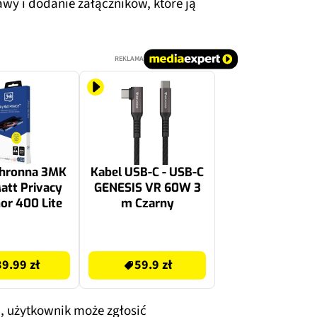
awy i dodanie załączników, które ją
REKLAMA
chronna 3MK
Kabel USB-C - USB-C
Matt Privacy
GENESIS VR 60W 3
or 400 Lite
m Czarny
59.9 zł
39.99 zł
59.9 zł
a
, użytkownik może zgłosić