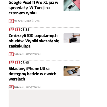
Google Pixel 11 Pro XL już w
sprzedaży. W Turcji na
czarnym rynku
MIESZKO ZAGAŃCZYK
0
SPRZĘT
08:35
Zmierzyli 100 popularnych
obudów. Wyniki okazały się
zaskakujące
DAMIAN JAROSZEWSKI
0
SPRZĘT
07:43
Składany iPhone Ultra
dostępny będzie w dwóch
wersjach
DAMIAN JAROSZEWSKI
0