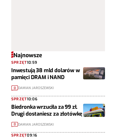
Najnowsze
SPRZĘT
10:59
Inwestują 38 mld dolarów w
pamięci DRAM i NAND
DAMIAN JAROSZEWSKI
0
SPRZĘT
10:06
Biedronka wrzuciła za 99 zł.
Drugi dostaniesz za złotówkę
DAMIAN JAROSZEWSKI
0
SPRZĘT
09:16