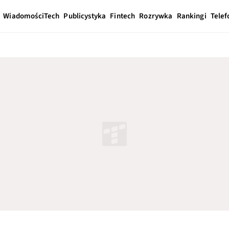
Wiadomości
Tech
Publicystyka
Fintech
Rozrywka
Rankingi
Telef