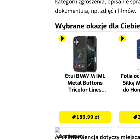
kategorii zgłoszenia, opisanie spr
dokumentują, np. zdjęć i filmów.
Wybrane okazje dla Ciebie
Etui BMW M IML
Folia o
Metal Buttons
Silky 
Tricolor Lines
do Hon
MagSafe do Apple
iPhone 17 Czarny
189.99 zł
39.99 zł
189.99 zł
Jeśli
interwencja dotyczy miejsc