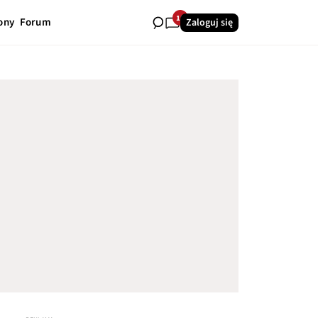
15
ony
Forum
Zaloguj się