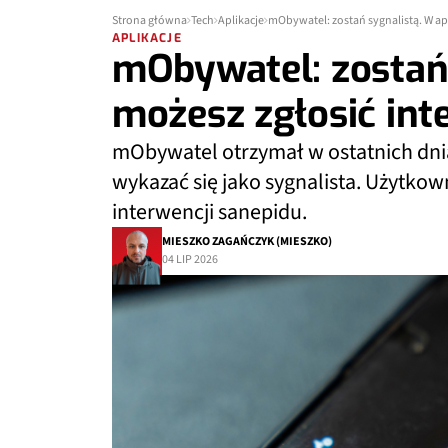
Strona główna
Tech
Aplikacje
mObywatel: zostań sygnalistą. W apl
APLIKACJE
mObywatel: zostań 
możesz zgłosić int
mObywatel otrzymał w ostatnich dnia
wykazać się jako sygnalista. Użytkown
interwencji sanepidu.
MIESZKO ZAGAŃCZYK (MIESZKO)
04 LIP 2026