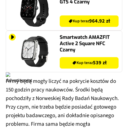
GTS 4 Czarny
964.92 zł
Kup teraz
Smartwatch AMAZFIT
Active 2 Square NFC
Czarny
539 zł
Kup teraz
Firmy będą mogły liczyć na pokrycie kosztów do
150 godzin pracy naukowców. Środki będą
pochodziły z Norweskiej Rady Badań Naukowych.
Przy czym, nie trzeba będzie posiadać gotowego
projektu badawczego, ani dokładnie opisanego
problemu. Firma sama będzie mogła