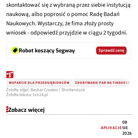
skontaktować się z wybraną przez siebie instytucją
naukową, albo poprosić o pomoc Radę Badań
Naukowych. Wystarczy, że fima złoży prosty
wniosek - odpowiedź przyjdzie w ciągu 2 tygodni.
Robot koszący Segway
Sprawdź cenę
WSPARCIE DLA PRZEDSIĘBIORCÓW
ZDOBYWANIE PAR NA TINDERZE
N
Źródła zdjęć: Bashar Creates / Shutterstock
Źródła tekstu: tvn24.pl
Zobacz więcej
08
APLIKACJE
SIE
2026