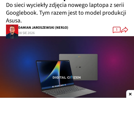
Do sieci wyciekły zdjęcia nowego laptopa z serii
Googlebook. Tym razem jest to model produkcji
Asusa.
DAMIAN JAROSZEWSKI (NER1O)
1
08 SIE 2026
Dodaj do ulubionych źródeł w Google
Plotki na temat nowych laptopów z serii