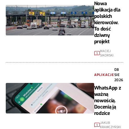
Nowa
aplikacja dla
polskich
kierowców.
To dość
dziwny
projekt
MACIEJ
1
SIKORSKI
08
APLIKACJE
SIE
2026
WhatsApp z
ważną
nowością.
Docenią ją
rodzice
JAKUB
1
KRAWCZYŃSKI