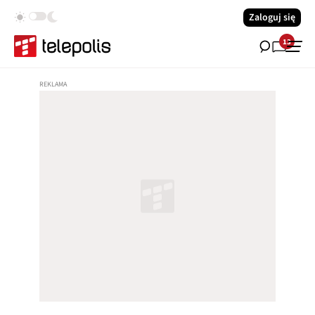
Zaloguj się
13