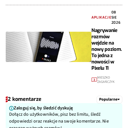
08
APLIKACJE
SIE
2026
Nagrywanie
rozmów
wejdzie na
nowy poziom.
To jedna z
nowości w
Pixelu 11
MIESZKO
3
ZAGAŃCZYK
2 komentarze
Popularne
Zaloguj się, by śledzić dyskuję
Dołącz do użytkowników, pisz bez limitu, śledź
odpowiedzi oraz reakcje na swoje komentarze. Nie