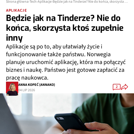
Strona główna
Tech
Aplikacje
Będzie jak na Tinderze? Nie do końca, skorzysta ktoś zupełnie inny
APLIKACJE
Będzie jak na Tinderze? Nie do
końca, skorzysta ktoś zupełnie
inny
Aplikacje są po to, aby ułatwiały życie i
funkcjonowanie także państwu. Norwegia
planuje uruchomić aplikację, która ma połączyć
biznes i naukę. Państwo jest gotowe zapłacić za
pracę naukowca.
ANNA KOPEĆ (ANNAKO)
2
04 LIP 2026