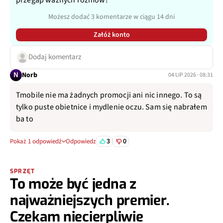
przegap ważnych rozmów!
Możesz dodać 3 komentarze w ciągu 14 dni
Załóż konto
Dodaj komentarz
N
Norb
04 LIP 2026 · 08:31
Tmobile nie ma żadnych promocji ani nic innego. To są
tylko puste obietnice i mydlenie oczu. Sam się nabrałem
ba to
3
0
Pokaż 1 odpowiedź
Odpowiedz
SPRZĘT
To może być jedna z
najważniejszych premier.
Czekam niecierpliwie