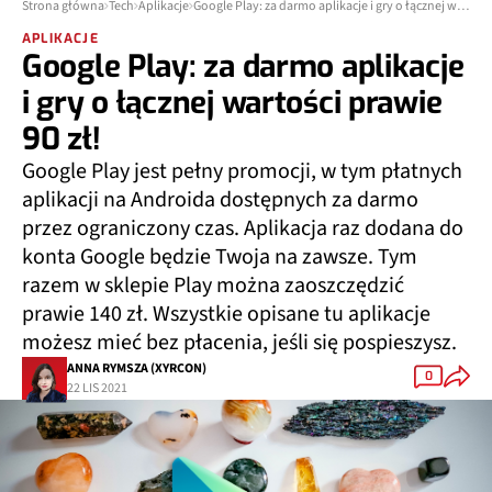
Strona główna
Tech
Aplikacje
Google Play: za darmo aplikacje i gry o łącznej wartości prawie 90 zł!
APLIKACJE
Google Play: za darmo aplikacje
i gry o łącznej wartości prawie
90 zł!
Google Play jest pełny promocji, w tym płatnych
aplikacji na Androida dostępnych za darmo
przez ograniczony czas. Aplikacja raz dodana do
konta Google będzie Twoja na zawsze. Tym
razem w sklepie Play można zaoszczędzić
prawie 140 zł. Wszystkie opisane tu aplikacje
możesz mieć bez płacenia, jeśli się pospieszysz.
ANNA RYMSZA (XYRCON)
0
22 LIS 2021