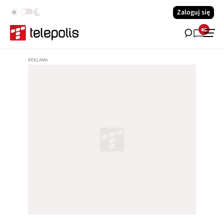
Zaloguj się
40