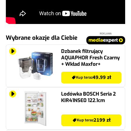
REKLAMA
Wybrane okazje dla Ciebie
Dzbanek filtrujący
AQUAPHOR Fresh Czarny
+ Wkład Maxfor+
49.99 zł
Kup teraz
Lodówka BOSCH Seria 2
KIR41NSE0 122.1cm
2199 zł
Kup teraz