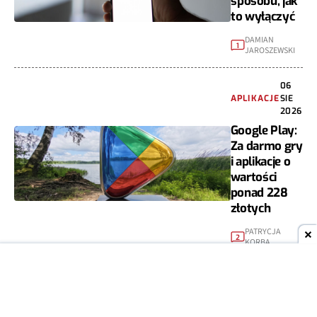
sposobu, jak
to wyłączyć
DAMIAN
1
JAROSZEWSKI
06
APLIKACJE
SIE
2026
Google Play:
Za darmo gry
i aplikacje o
wartości
ponad 228
złotych
PATRYCJA
2
KORBA
0 komentarzy
Popularne
Zaloguj się, by śledzić dyskuję