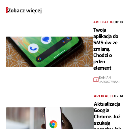
Zobacz więcej
APLIKACJE
08:18
Twoja
aplikacja do
SMS-ów ze
zmianą.
Chodzi o
jeden
element
DAMIAN
1
JAROSZEWSKI
APLIKACJE
07:41
Aktualizacja
Google
Chrome. Już
szukają