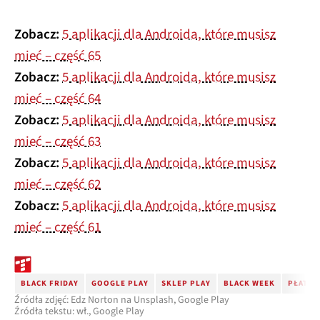
Zobacz:
5 aplikacji dla Androida, które musisz
mieć – część 65
Zobacz:
5 aplikacji dla Androida, które musisz
mieć – część 64
Zobacz:
5 aplikacji dla Androida, które musisz
mieć – część 63
Zobacz:
5 aplikacji dla Androida, które musisz
mieć – część 62
Zobacz:
5 aplikacji dla Androida, które musisz
mieć – część 61
BLACK FRIDAY
GOOGLE PLAY
SKLEP PLAY
BLACK WEEK
PŁATNE
Źródła zdjęć: Edz Norton na Unsplash, Google Play
Źródła tekstu: wł., Google Play