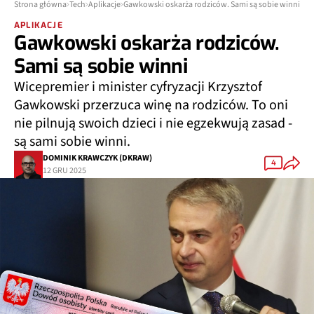
Strona główna
Tech
Aplikacje
Gawkowski oskarża rodziców. Sami są sobie winni
APLIKACJE
Gawkowski oskarża rodziców.
Sami są sobie winni
Wicepremier i minister cyfryzacji Krzysztof
Gawkowski przerzuca winę na rodziców. To oni
nie pilnują swoich dzieci i nie egzekwują zasad -
są sami sobie winni.
DOMINIK KRAWCZYK (DKRAW)
4
12 GRU 2025