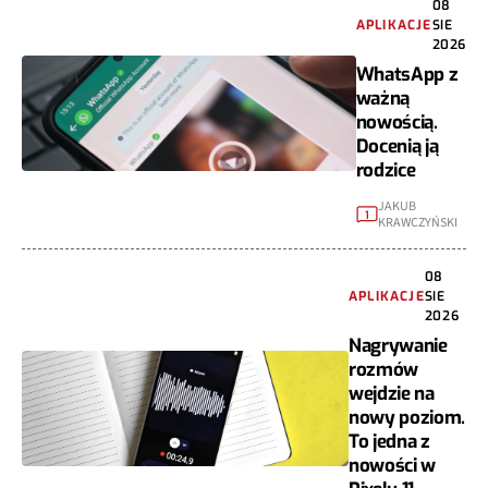
08
APLIKACJE
SIE
2026
WhatsApp z
ważną
nowością.
Docenią ją
rodzice
JAKUB
1
KRAWCZYŃSKI
08
APLIKACJE
SIE
2026
Nagrywanie
rozmów
wejdzie na
nowy poziom.
To jedna z
nowości w