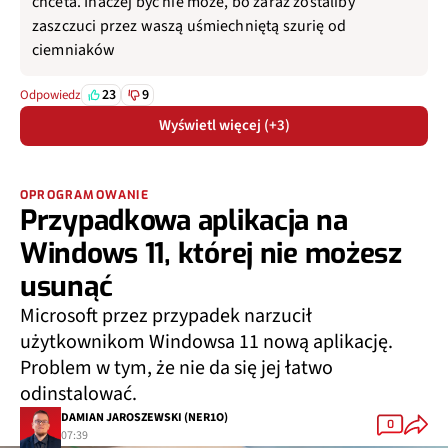
chceta. Inaczej być nie może, bo zaraz zostaliby
zaszczuci przez waszą uśmiechniętą szurię od
ciemniaków
23
9
Odpowiedz
Wyświetl więcej (+3)
OPROGRAMOWANIE
Przypadkowa aplikacja na
Windows 11, której nie możesz
usunąć
Microsoft przez przypadek narzucił
użytkownikom Windowsa 11 nową aplikację.
Problem w tym, że nie da się jej łatwo
odinstalować.
DAMIAN JAROSZEWSKI (NER1O)
0
07:39