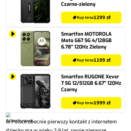
Czarno-zielony
1299 zł
Kup teraz
Smartfon MOTOROLA
Moto G67 5G 4/128GB
6.78" 120Hz Zielony
1199 zł
Kup teraz
Smartfon RUGONE Xever
7 5G 12/512GB 6.67" 120Hz
Czarny
1999 zł
Kup teraz
W Polsce obecnie pierwszy kontakt z internetem
dziecko ma w wieku 7-9 lat, swoje pierwsze