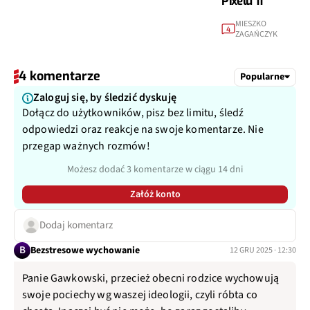
Pixelu 11
MIESZKO
4
ZAGAŃCZYK
4 komentarze
Popularne
Zaloguj się, by śledzić dyskuję
Dołącz do użytkowników, pisz bez limitu, śledź
odpowiedzi oraz reakcje na swoje komentarze. Nie
przegap ważnych rozmów!
Możesz dodać 3 komentarze w ciągu 14 dni
Załóż konto
Dodaj komentarz
B
Bezstresowe wychowanie
12 GRU 2025 · 12:30
Panie Gawkowski, przecież obecni rodzice wychowują
swoje pociechy wg waszej ideologii, czyli róbta co