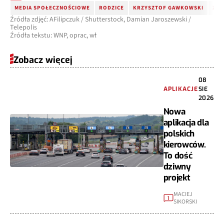
MEDIA SPOŁECZNOŚCIOWE
RODZICE
KRZYSZTOF GAWKOWSKI
ZAK
Źródła zdjęć: AFilipczuk / Shutterstock, Damian Jaroszewski /
Telepolis
Źródła tekstu: WNP, oprac, wł
Zobacz więcej
08
APLIKACJE
SIE
2026
Nowa
aplikacja dla
polskich
kierowców.
To dość
dziwny
projekt
MACIEJ
1
SIKORSKI