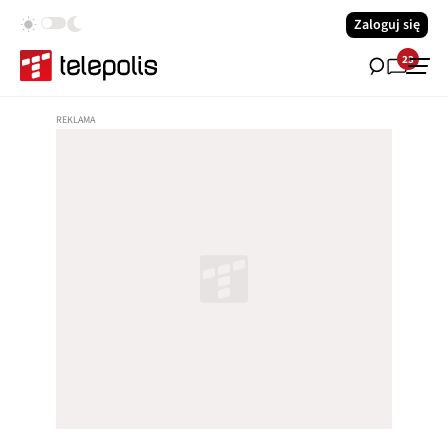
Zaloguj się
23