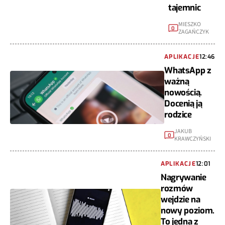
tajemnic
MIESZKO
0
ZAGAŃCZYK
APLIKACJE
12:46
WhatsApp z
ważną
nowością.
Docenią ją
rodzice
JAKUB
0
KRAWCZYŃSKI
APLIKACJE
12:01
Nagrywanie
rozmów
wejdzie na
nowy poziom.
To jedna z