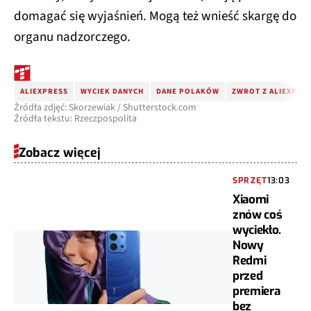
domagać się wyjaśnień. Mogą też wnieść skargę do
organu nadzorczego.
ALIEXPRESS
WYCIEK DANYCH
DANE POLAKÓW
ZWROT Z ALIEXPRE
Źródła zdjęć: Skorzewiak / Shutterstock.com
Źródła tekstu: Rzeczpospolita
Zobacz więcej
SPRZĘT
13:03
Xiaomi
znów coś
wyciekło.
Nowy
Redmi
przed
premiera
bez