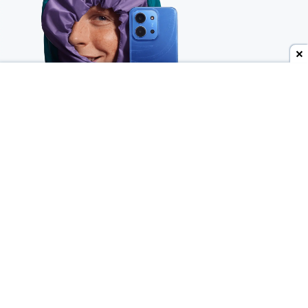
Dodaj do ulubionych źródeł w Google
Wygląda na to, że znów doszło do
przedwczesnego wycieku
i kolejna nowość Xiaomi
ujrzała światło dzienne trochę szybciej, niż
planował producent. Niedawno nasza polska sieć
RTV Euro AGD
jeszcze przed globalną premierą
ujawniła
najważniejsze szczegóły Redmi 17 4G, a