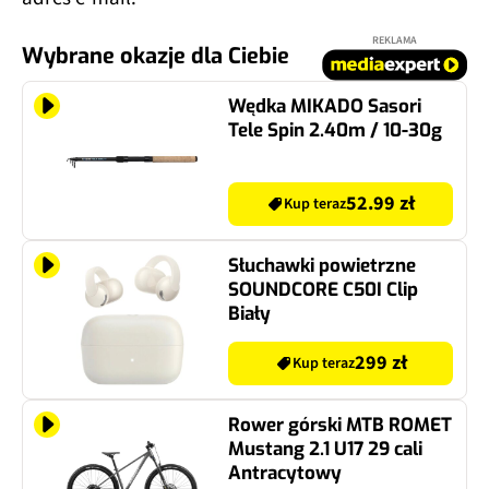
REKLAMA
Wybrane okazje dla Ciebie
Wędka MIKADO Sasori
Tele Spin 2.40m / 10-30g
52.99 zł
Kup teraz
Słuchawki powietrzne
SOUNDCORE C50I Clip
Biały
299 zł
Kup teraz
Rower górski MTB ROMET
Mustang 2.1 U17 29 cali
Antracytowy