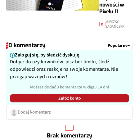
nowości w
Pixelu 11
MIESZKO
0
ZAGAŃCZYK
0 komentarzy
Popularne
Zaloguj się, by śledzić dyskuję
Dołącz do użytkowników, pisz bez limitu, śledź
odpowiedzi oraz reakcje na swoje komentarze. Nie
przegap ważnych rozmów!
Możesz dodać 3 komentarze w ciągu 14 dni
Załóż konto
Dodaj komentarz
Brak komentarzy