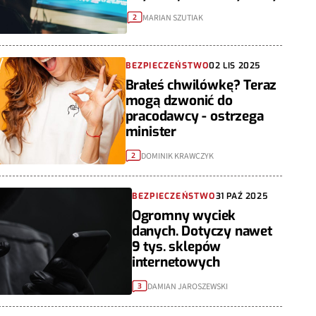
MARIAN SZUTIAK
2
BEZPIECZEŃSTWO
02 LIS 2025
Brałeś chwilówkę? Teraz
mogą dzwonić do
pracodawcy - ostrzega
minister
DOMINIK KRAWCZYK
2
BEZPIECZEŃSTWO
31 PAŹ 2025
Ogromny wyciek
danych. Dotyczy nawet
9 tys. sklepów
internetowych
DAMIAN JAROSZEWSKI
3