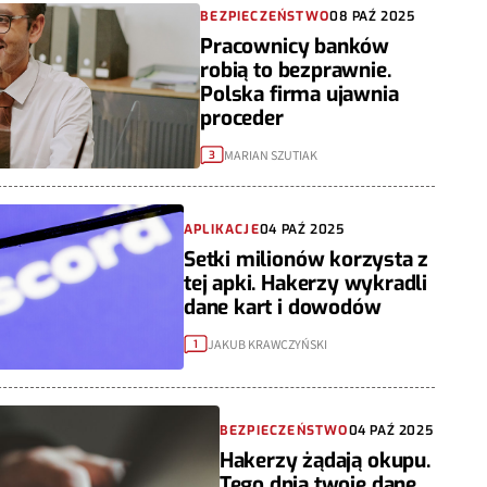
BEZPIECZEŃSTWO
08 PAŹ 2025
Pracownicy banków
robią to bezprawnie.
Polska firma ujawnia
proceder
MARIAN SZUTIAK
3
APLIKACJE
04 PAŹ 2025
Setki milionów korzysta z
tej apki. Hakerzy wykradli
dane kart i dowodów
JAKUB KRAWCZYŃSKI
1
BEZPIECZEŃSTWO
04 PAŹ 2025
Hakerzy żądają okupu.
Tego dnia twoje dane