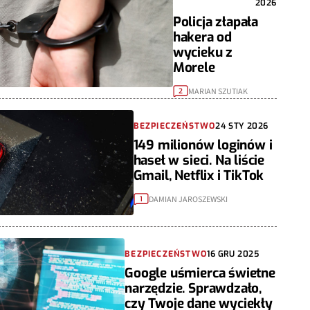
2026
Policja złapała
hakera od
wycieku z
Morele
MARIAN SZUTIAK
2
BEZPIECZEŃSTWO
24 STY 2026
149 milionów loginów i
haseł w sieci. Na liście
Gmail, Netflix i TikTok
DAMIAN JAROSZEWSKI
1
BEZPIECZEŃSTWO
16 GRU 2025
Google uśmierca świetne
narzędzie. Sprawdzało,
czy Twoje dane wyciekły