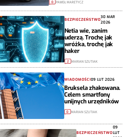
PAWEŁ MARETYCZ
0
30 MAR
BEZPIECZEŃSTWO
2026
Netia wie, zanim
uderzą. Trochę jak
wróżka, trochę jak
haker
MARIAN SZUTIAK
2
WIADOMOŚCI
09 LUT 2026
Bruksela zhakowana.
Celem smartfony
unijnych urzędników
MARIAN SZUTIAK
0
09
BEZPIECZEŃSTWO
LUT