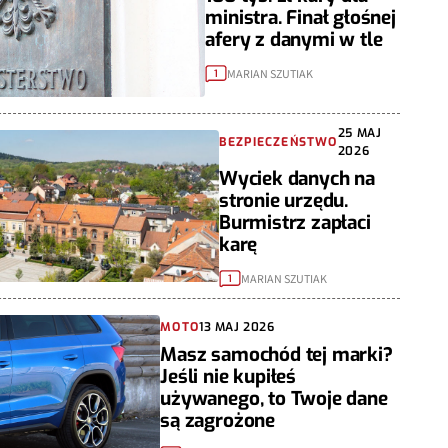
ministra. Finał głośnej
afery z danymi w tle
MARIAN SZUTIAK
1
25 MAJ
BEZPIECZEŃSTWO
2026
Wyciek danych na
stronie urzędu.
Burmistrz zapłaci
karę
MARIAN SZUTIAK
1
MOTO
13 MAJ 2026
Masz samochód tej marki?
Jeśli nie kupiłeś
używanego, to Twoje dane
są zagrożone