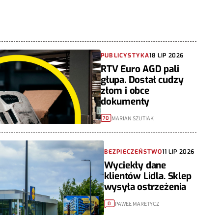
PUBLICYSTYKA
18 LIP 2026
RTV Euro AGD pali
głupa. Dostał cudzy
złom i obce
dokumenty
MARIAN SZUTIAK
70
BEZPIECZEŃSTWO
11 LIP 2026
Wyciekły dane
klientów Lidla. Sklep
wysyła ostrzeżenia
PAWEŁ MARETYCZ
0