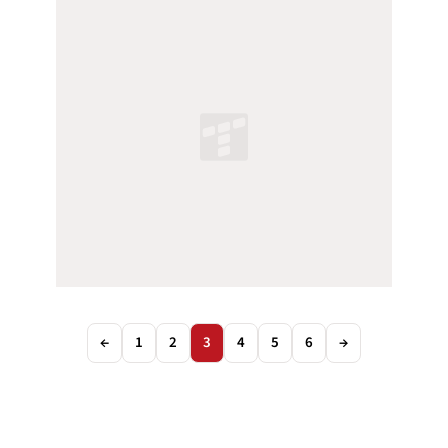
←
1
2
3
4
5
6
→