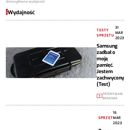
Strona główna
wydajność
Wydajność
31
TESTY
MAR
SPRZĘTU
2023
Samsung
zadbał o
moją
pamięć.
Jestem
zachwycony
(Test)
PRZEMYSŁAW
7
BANASIAK
16
SPRZĘT
MAR
2023