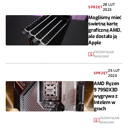
28 LUT
SPRZĘT
2023
Mogliśmy mieć
świetną kartę
graficzną AMD,
ale dostało ją
Apple
PRZEMYSŁAW
0
BANASIAK
25 LUT
SPRZĘT
2023
AMD Ryzen
9 7950X3D
wygrywa z
Intelem w
grach
PRZEMYSŁAW
0
BANASIAK