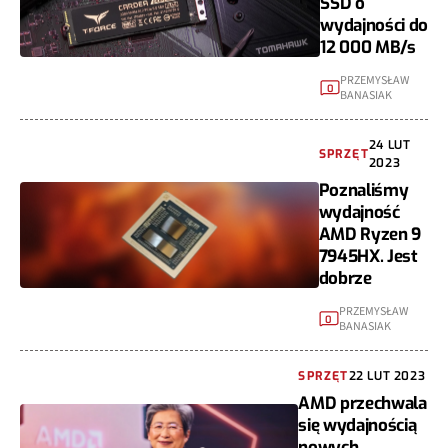
SSD o
wydajności do
12 000 MB/s
PRZEMYSŁAW
0
BANASIAK
24 LUT
SPRZĘT
2023
Poznaliśmy
wydajność
AMD Ryzen 9
7945HX. Jest
dobrze
PRZEMYSŁAW
0
BANASIAK
SPRZĘT
22 LUT 2023
AMD przechwala
się wydajnością
nowych