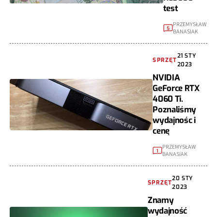
test
PRZEMYSŁAW
5
BANASIAK
21 STY
SPRZĘT
2023
NVIDIA
GeForce RTX
4060 Ti.
Poznaliśmy
wydajnośc i
cenę
PRZEMYSŁAW
1
BANASIAK
20 STY
SPRZĘT
2023
Znamy
wydajność