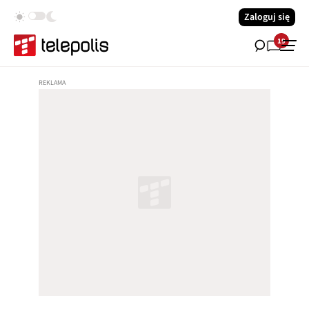
Zaloguj się
19