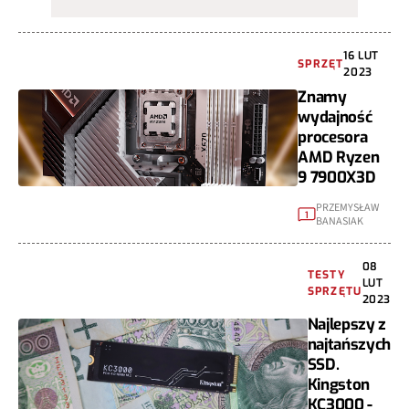
16 LUT
SPRZĘT
2023
Znamy
wydajność
procesora
AMD Ryzen
9 7900X3D
PRZEMYSŁAW
1
BANASIAK
08
TESTY
LUT
SPRZĘTU
2023
Najlepszy z
najtańszych
SSD.
Kingston
KC3000 -