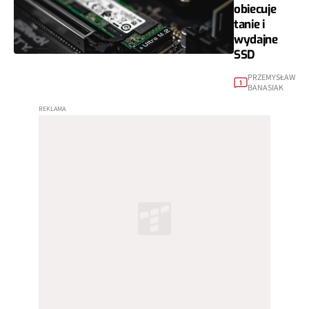
obiecuje
tanie i
wydajne
SSD
PRZEMYSŁAW
1
BANASIAK