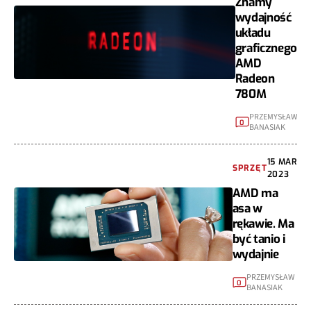
Znamy
wydajność
układu
graficznego
AMD
Radeon
780M
PRZEMYSŁAW
0
BANASIAK
15 MAR
SPRZĘT
2023
AMD ma
asa w
rękawie. Ma
być tanio i
wydajnie
PRZEMYSŁAW
0
BANASIAK