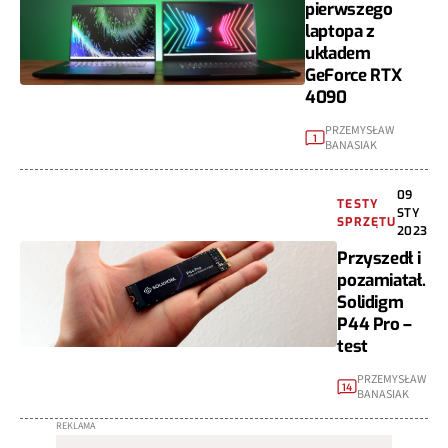
pierwszego
laptopa z
układem
GeForce RTX
4090
PRZEMYSŁAW
1
BANASIAK
09
TESTY
STY
SPRZĘTU
2023
Przyszedł i
pozamiatał.
Solidigm
P44 Pro –
test
PRZEMYSŁAW
14
BANASIAK