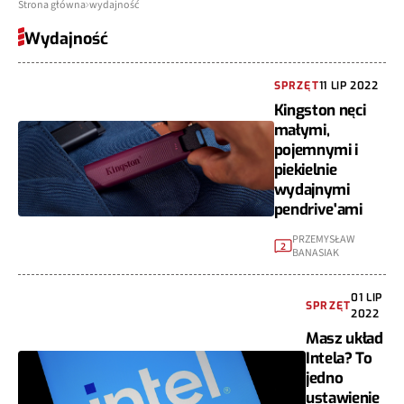
Strona główna
wydajność
Wydajność
SPRZĘT
11 LIP 2022
Kingston nęci
małymi,
pojemnymi i
piekielnie
wydajnymi
pendrive'ami
PRZEMYSŁAW
2
BANASIAK
01 LIP
SPRZĘT
2022
Masz układ
Intela? To
jedno
ustawienie