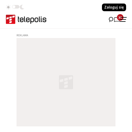
Zaloguj się
35