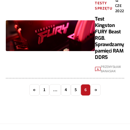
12
TESTY
CZE
SPRZĘTU
2022
Test
Kingston
FURY Beast
RGB.
Sprawdzamy
pamięci RAM
DDR5
PRZEMYSŁAW
4
BANASIAK
←
1
…
4
5
6
→