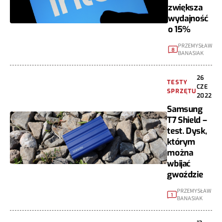
zwiększa
wydajność
o 15%
PRZEMYSŁAW
8
BANASIAK
26
TESTY
CZE
SPRZĘTU
2022
Samsung
T7 Shield –
test. Dysk,
którym
można
wbijać
gwoździe
PRZEMYSŁAW
1
BANASIAK