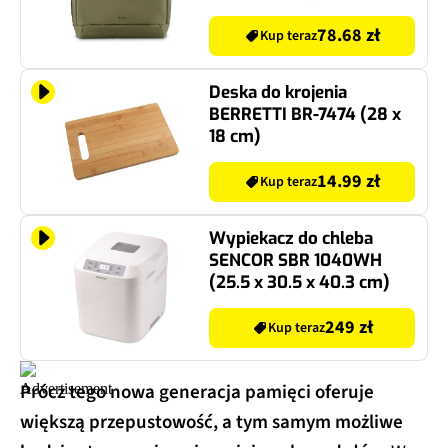
78.68 zł
Kup teraz
Deska do krojenia
BERRETTI BR-7474 (28 x
18 cm)
14.99 zł
Kup teraz
Wypiekacz do chleba
SENCOR SBR 1040WH
(25.5 x 30.5 x 40.3 cm)
249 zł
Kup teraz
Prócz tego nowa generacja pamięci oferuje
większą przepustowość, a tym samym możliwe