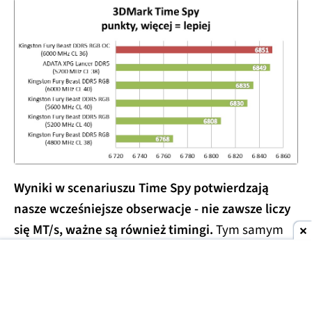
Wyniki w scenariuszu Time Spy potwierdzają
nasze wcześniejsze obserwacje - nie zawsze liczy
się MT/s, ważne są również timingi.
Tym samym
ogólny wynik według programu 3DMark
zanotowały najwyżej taktowane pamięci z
najniższymi opóźnieniami. Czyli Kingston FURY