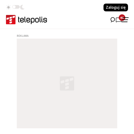
Zaloguj się
40