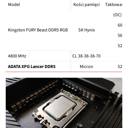
Model
Kości pamięci
Taktowanie
(OC) 60
6000
Kingston FURY Beast DDR5 RGB
SK Hynix
5600
5200
4800 MHz
CL 38-38-38-70
1,1
ADATA XPG Lancer DDR5
Micron
5200