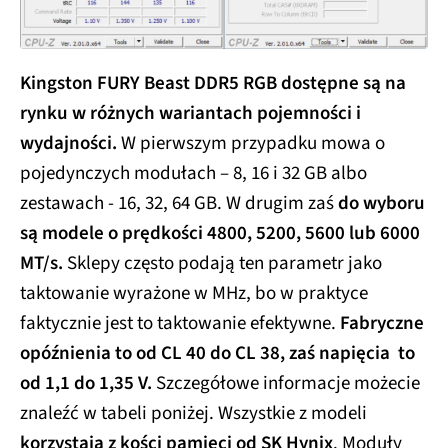
Kingston FURY Beast DDR5 RGB dostępne są na
rynku w różnych wariantach pojemności i
wydajności.
W pierwszym przypadku mowa o
pojedynczych modułach – 8, 16 i 32 GB albo
zestawach - 16, 32, 64 GB. W drugim zaś
do wyboru
są modele o prędkości 4800, 5200, 5600 lub 6000
MT/s.
Sklepy często podają ten parametr jako
taktowanie wyrażone w MHz, bo w praktyce
faktycznie jest to taktowanie efektywne.
Fabryczne
opóźnienia to od CL 40 do CL 38, zaś napięcia to
od 1,1 do 1,35 V.
Szczegółowe informacje możecie
znaleźć w tabeli poniżej. Wszystkie z modeli
korzystają z kości pamięci od SK Hynix
. Moduły