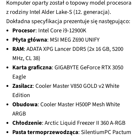
Komputer oparty został o topowy model procesora
z rodziny Intel Alder Lake-S (12. generacja).
Dokładna specyfikacja prezentuje się następująco:
Procesor
: Intel Core i9-12900K
Płyta główna
: MSI MEG Z690 UNIFY
RAM
: ADATA XPG Lancer DDR5 (2x 16 GB, 5200
MHz, CL 38)
Karta graficzna
: GIGABYTE GeForce RTX 3050
Eagle
Zasilacz
: Cooler Master V850 GOLD v2 White
Edition
Obudowa
: Cooler Master H500P Mesh White
ARGB
Chłodzenie
: Arctic Liquid Freezer II 360 A-RGB
Pasta termoprzewodząca
: SilentiumPC Pactum