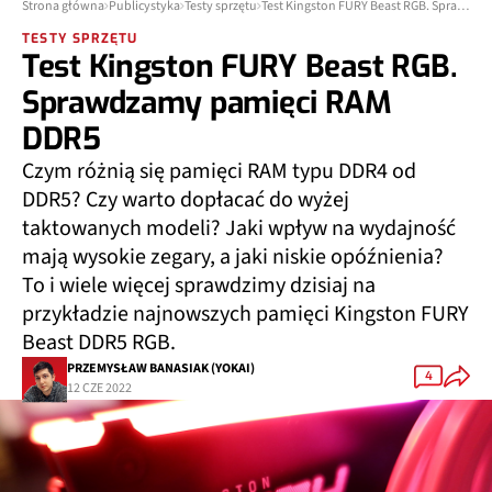
Strona główna
Publicystyka
Testy sprzętu
Test Kingston FURY Beast RGB. Sprawdzamy pamięci RAM DDR5
TESTY SPRZĘTU
Test Kingston FURY Beast RGB.
Sprawdzamy pamięci RAM
DDR5
Czym różnią się pamięci RAM typu DDR4 od
DDR5? Czy warto dopłacać do wyżej
taktowanych modeli? Jaki wpływ na wydajność
mają wysokie zegary, a jaki niskie opóźnienia?
To i wiele więcej sprawdzimy dzisiaj na
przykładzie najnowszych pamięci Kingston FURY
Beast DDR5 RGB.
PRZEMYSŁAW BANASIAK (YOKAI)
4
12 CZE 2022