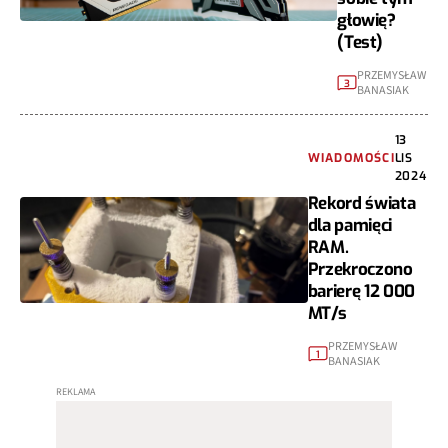
głowię?
(Test)
PRZEMYSŁAW
3
BANASIAK
13
WIADOMOŚCI
LIS
2024
Rekord świata
dla pamięci
RAM.
Przekroczono
barierę 12 000
MT/s
PRZEMYSŁAW
1
BANASIAK