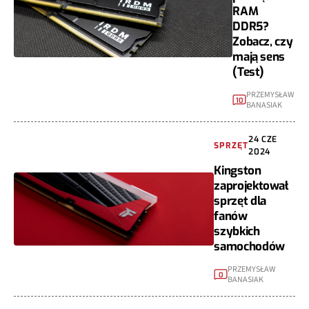
RAM
DDR5?
Zobacz, czy
mają sens
(Test)
PRZEMYSŁAW
10
BANASIAK
24 CZE
SPRZĘT
2024
Kingston
zaprojektował
sprzęt dla
fanów
szybkich
samochodów
PRZEMYSŁAW
0
BANASIAK