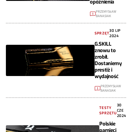
opóźnienia
PRZEMYSŁAW
1
BANASIAK
30 LIP
SPRZĘT
2024
G.SKILL
znowu to
zrobił.
Dostaniemy
prestiż i
wydajność
PRZEMYSŁAW
1
BANASIAK
30
TESTY
CZE
SPRZĘTU
2024
Polskie
pamięci