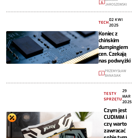
6
JAROSZEWSKI
02 KWI
TECH
2025
Koniec z
chińskim
dumpingiem
cen. Czekają
nas podwyżki
PRZEMYSŁAW
1
BANASIAK
29
TESTY
MAR
SPRZĘTU
2025
Czym jest
CUDIMM i
czy warto
zawracać
sobie tym