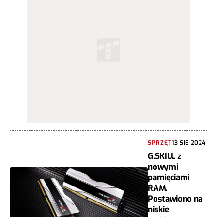
SPRZĘT
13 SIE 2024
G.SKILL z
nowymi
pamięciami
RAM.
Postawiono na
niskie