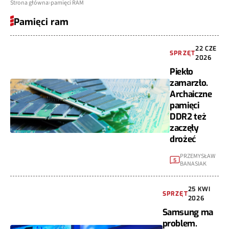
Strona główna
pamięci RAM
Pamięci ram
22 CZE
SPRZĘT
2026
Piekło
zamarzło.
Archaiczne
pamięci
DDR2 też
zaczęły
drożeć
PRZEMYSŁAW
5
BANASIAK
25 KWI
SPRZĘT
2026
Samsung ma
problem.