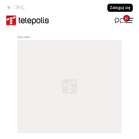
Zaloguj się
33