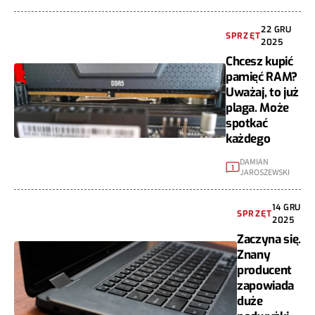
22 GRU
SPRZĘT
2025
Chcesz kupić
pamięć RAM?
Uważaj, to już
plaga. Może
spotkać
każdego
DAMIAN
1
JAROSZEWSKI
14 GRU
SPRZĘT
2025
Zaczyna się.
Znany
producent
zapowiada
duże