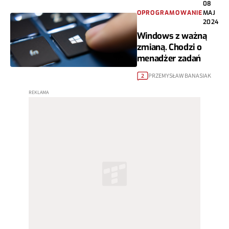
08
OPROGRAMOWANIE
MAJ
2024
Windows z ważną
zmianą. Chodzi o
menadżer zadań
PRZEMYSŁAW BANASIAK
2