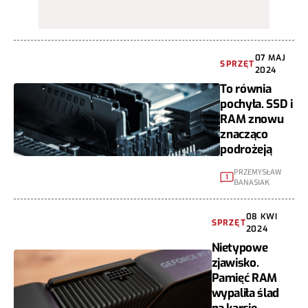
07 MAJ
SPRZĘT
2024
To równia
pochyła. SSD i
RAM znowu
znacząco
podrożeją
PRZEMYSŁAW
1
BANASIAK
08 KWI
SPRZĘT
2024
Nietypowe
zjawisko.
Pamięć RAM
wypaliła ślad