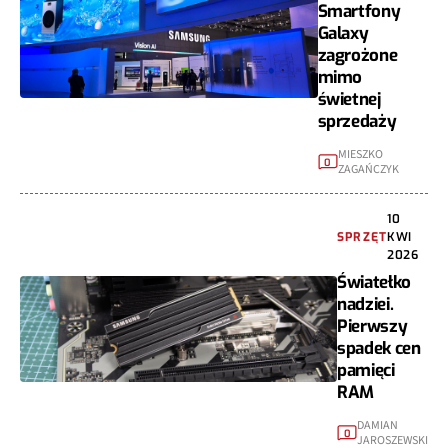
Smartfony
Galaxy
zagrożone
mimo
świetnej
sprzedaży
MIESZKO
0
ZAGAŃCZYK
10
SPRZĘT
KWI
2026
Światełko
nadziei.
Pierwszy
spadek cen
pamięci
RAM
DAMIAN
0
JAROSZEWSKI