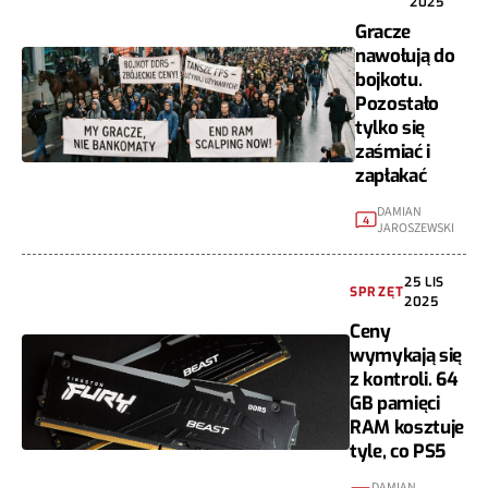
2025
Gracze
nawołują do
bojkotu.
Pozostało
tylko się
zaśmiać i
zapłakać
DAMIAN
4
JAROSZEWSKI
25 LIS
SPRZĘT
2025
Ceny
wymykają się
z kontroli. 64
GB pamięci
RAM kosztuje
tyle, co PS5
DAMIAN