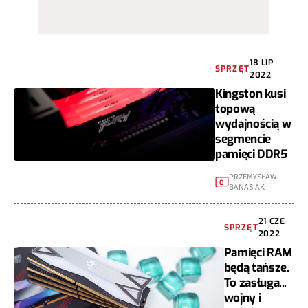
18 LIP
SPRZĘT
2022
Kingston kusi
topową
wydajnością w
segmencie
pamięci DDR5
PRZEMYSŁAW
0
BANASIAK
21 CZE
SPRZĘT
2022
Pamięci RAM
będą tańsze.
To zasługa...
wojny i