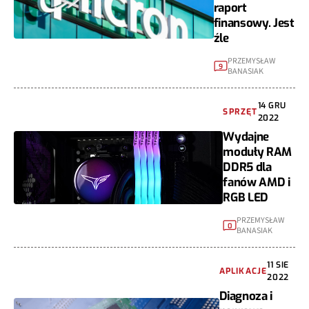
raport
finansowy. Jest
źle
PRZEMYSŁAW
9
BANASIAK
14 GRU
SPRZĘT
2022
Wydajne
moduły RAM
DDR5 dla
fanów AMD i
RGB LED
PRZEMYSŁAW
0
BANASIAK
11 SIE
APLIKACJE
2022
Diagnoza i