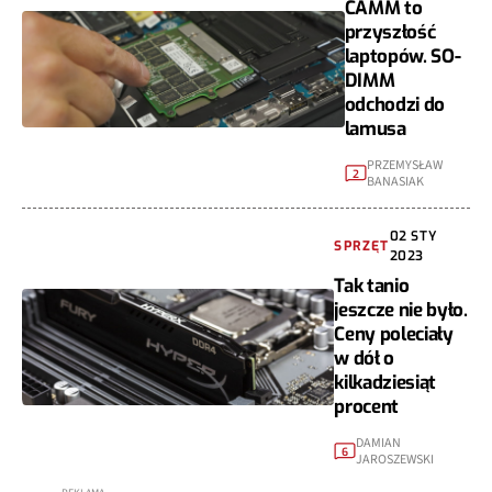
CAMM to
przyszłość
laptopów. SO-
DIMM
odchodzi do
lamusa
PRZEMYSŁAW
2
BANASIAK
02 STY
SPRZĘT
2023
Tak tanio
jeszcze nie było.
Ceny poleciały
w dół o
kilkadziesiąt
procent
DAMIAN
6
JAROSZEWSKI