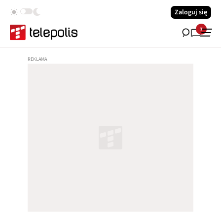
Zaloguj się
7