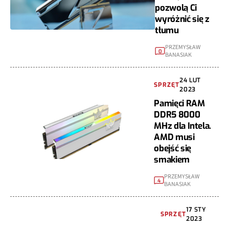
pozwolą Ci
wyróżnić się z
tłumu
PRZEMYSŁAW
0
BANASIAK
24 LUT
SPRZĘT
2023
Pamięci RAM
DDR5 8000
MHz dla Intela.
AMD musi
obejść się
smakiem
PRZEMYSŁAW
4
BANASIAK
17 STY
SPRZĘT
2023