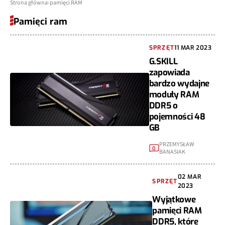
Strona główna
pamięci RAM
Pamięci ram
SPRZĘT
11 MAR 2023
G.SKILL
zapowiada
bardzo wydajne
moduły RAM
DDR5 o
pojemności 48
GB
PRZEMYSŁAW
0
BANASIAK
02 MAR
SPRZĘT
2023
Wyjątkowe
pamięci RAM
DDR5, które