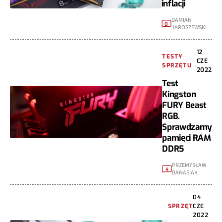
inflacji
DAMIAN
0
JAROSZEWSKI
12
TESTY
CZE
SPRZĘTU
2022
Test
Kingston
FURY Beast
RGB.
Sprawdzamy
pamięci RAM
DDR5
PRZEMYSŁAW
4
BANASIAK
04
SPRZĘT
CZE
2022