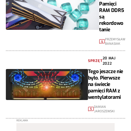
Pamięci
RAM DDR5
są
rekordowo
tanie
PRZEMYSŁAW
5
BANASIAK
20 MAJ
SPRZĘT
2022
Tego jeszcze nie
było. Pierwsze
na świecie
pamięci RAM z
wentylatorami
DAMIAN
5
JAROSZEWSKI