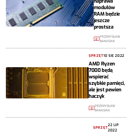
naprawa
modułów
RAM będzie
jeszcze
prostsza
PRZEMYSŁAW
0
BANASIAK
SPRZĘT
10 SIE 2022
AMD Ryzen
7000 będą
wspierać
szybkie pamięci,
ale jest pewien
haczyk
PRZEMYSŁAW
0
BANASIAK
22 LIP
SPRZĘT
2022