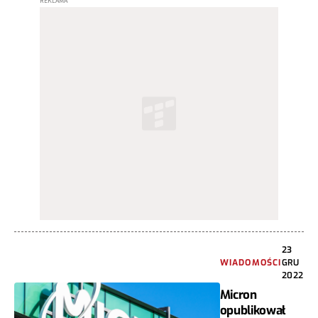
23
WIADOMOŚCI
GRU
2022
Micron
opublikował