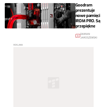
Goodram
prezentuje
nowe pamięci
IRDM PRO. Są
przepiękne
DAMIAN
1
JAROSZEWSKI