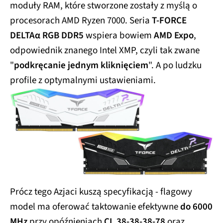
moduły RAM, które stworzone zostały z myślą o
procesorach AMD Ryzen 7000. Seria
T-FORCE
DELTAα RGB DDR5
wspiera bowiem
AMD Expo
,
odpowiednik znanego Intel XMP, czyli tak zwane
"
podkręcanie jednym kliknięciem
". A po ludzku
profile z optymalnymi ustawieniami.
Prócz tego Azjaci kuszą specyfikacją - flagowy
model ma oferować taktowanie efektywne
do 6000
MHz
przy opóźnieniach
CL 38-38-38-78
oraz