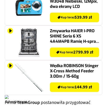
W3048 Niebieski, 12Mpix,
dwa ekrany LCD
539.99 zł
Kup teraz
Zmywarka HAIER I-PRO
SHINE Seria 6 XS
4A4M4PB Ramię H-spray
Szuflada Cutlery Shine
PowerWash
2799.99 zł
Kup teraz
Wędka ROBINSON Stinger
X-Cross Method Feeder
3.00m / 15-60g
144.99 zł
Kup teraz
Firma
TeamGroup
postanowiła przygotować