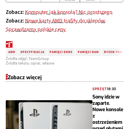
Zobacz:
Komputer jak konsola? Nic prostszego
Zobacz:
Nowe karty AMD trafiły do sklepów.
Sprawdzamy polskie ceny
AMD
SPECYFIKACJA
PAMIĘCI DDR5
PAMIĘCI RAM
RYZEN 7000
Źródła zdjęć: TeamGroup
Źródła tekstu: oprac. własne
Zobacz więcej
SPRZĘT
18:30
Sony idzie w
zaparte.
Nowe konsole
z
ostrzeżeniem
przed płytami