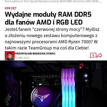
Strona główna
Tech
Sprzęt
Wydajne moduły RAM DDR5 dla fanów AMD i RGB LED
SPRZĘT
Wydajne moduły RAM DDR5
dla fanów AMD i RGB LED
Jesteś fanem "czerwonej strony mocy"? Myślisz
o złożeniu nowego zestawu komputerowego z
najnowszymi procesorami AMD Ryzen 7000? W
takim razie TeamGroup ma coś dla Ciebie!
PRZEMYSŁAW BANASIAK (YOKAI)
0
14 GRU 2022