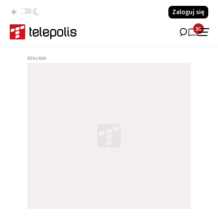
Zaloguj się
39