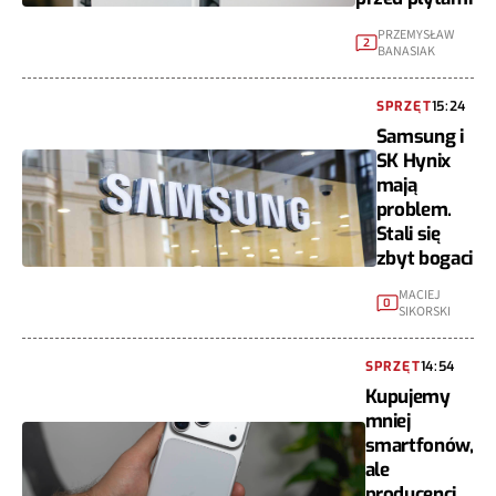
PRZEMYSŁAW
2
BANASIAK
SPRZĘT
15:24
Samsung i
SK Hynix
mają
problem.
Stali się
zbyt bogaci
MACIEJ
0
SIKORSKI
SPRZĘT
14:54
Kupujemy
mniej
smartfonów,
ale
producenci