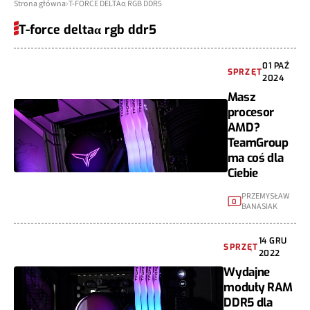
Strona główna
T-FORCE DELTAα RGB DDR5
T-force deltaα rgb ddr5
01 PAŹ
SPRZĘT
2024
Masz
procesor
AMD?
TeamGroup
ma coś dla
Ciebie
PRZEMYSŁAW
0
BANASIAK
14 GRU
SPRZĘT
2022
Wydajne
moduły RAM
DDR5 dla