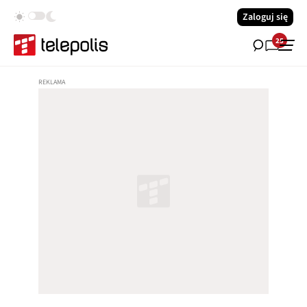
Zaloguj się
25