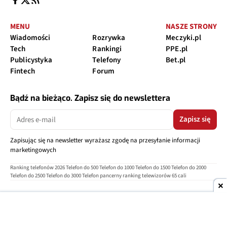
MENU
NASZE STRONY
Wiadomości
Rozrywka
Meczyki.pl
Tech
Rankingi
PPE.pl
Publicystyka
Telefony
Bet.pl
Fintech
Forum
Bądź na bieżąco. Zapisz się do newslettera
Zapisz się
Zapisując się na newsletter wyrażasz zgodę na przesyłanie informacji
marketingowych
Ranking telefonów 2026
Telefon do 500
Telefon do 1000
Telefon do 1500
Telefon do 2000
Telefon do 2500
Telefon do 3000
Telefon pancerny
ranking telewizorów 65 cali
O nas
Reklama
Regulamin
Polityka prywatności
Kontakt
Ustawienia prywatności