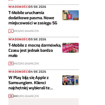
WIADOMOŚCI
05 SIE 2026
T-Mobile uruchamia
dodatkowe pasma. Nowe
miejscowości w zasięgu 5G
MIESZKO ZAGAŃCZYK
4
WIADOMOŚCI
05 SIE 2026
T-Mobile z mocną darmówką.
Czasu jest jednak bardzo
mało
MIESZKO ZAGAŃCZYK
15
WIADOMOŚCI
04 SIE 2026
W Play biją się Apple z
Samsungiem. Klienci
najchętniej wybierali te
telefony
MIESZKO ZAGAŃCZYK
0