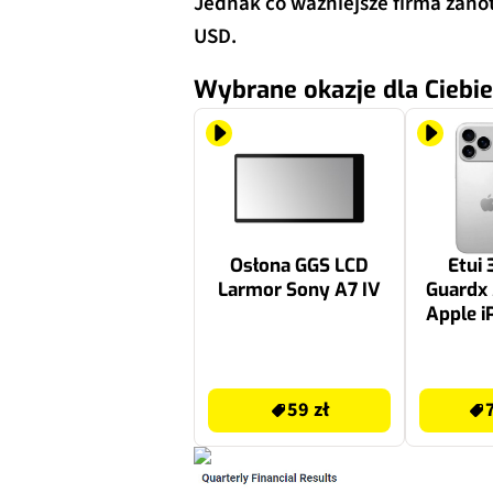
Jednak co ważniejsze firma zano
USD.
Wybrane okazje dla Ciebie
Osłona GGS LCD
Etui 
Larmor Sony A7 IV
Guardx
Apple i
Max Prz
fi
59 zł
75.99 zł
59 zł