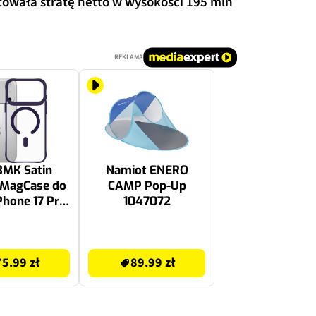
towała stratę netto w wysokości 195 mln
REKLAMA
3MK Satin
Namiot ENERO
 MagCase do
CAMP Pop-Up
Phone 17 Pro
1047072
ezroczysto-
oletowy
89.99 zł
75.99 zł
89.99 zł