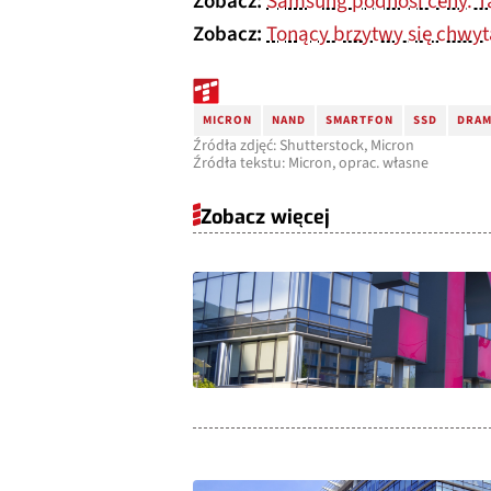
Zobacz:
Samsung podnosi ceny. Ta
Zobacz:
Tonący brzytwy się chwyt
MICRON
NAND
SMARTFON
SSD
DRA
Źródła zdjęć: Shutterstock, Micron
Źródła tekstu: Micron, oprac. własne
Zobacz więcej