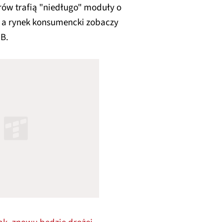
w trafią "niedługo" moduły o
, a rynek konsumencki zobaczy
B.