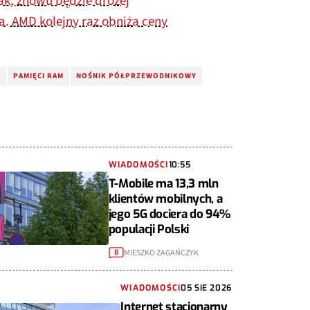
k, znowu będzie drożej
a. AMD kolejny raz obniża ceny
M
PAMIĘCI RAM
NOŚNIK PÓŁPRZEWODNIKOWY
WIADOMOŚCI
10:55
T-Mobile ma 13,3 mln
klientów mobilnych, a
jego 5G dociera do 94%
populacji Polski
MIESZKO ZAGAŃCZYK
8
WIADOMOŚCI
05 SIE 2026
Internet stacjonarny