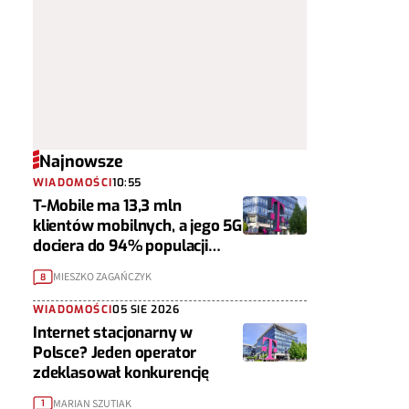
Najnowsze
WIADOMOŚCI
10:55
T-Mobile ma 13,3 mln
klientów mobilnych, a jego 5G
dociera do 94% populacji
Polski
MIESZKO ZAGAŃCZYK
8
WIADOMOŚCI
05 SIE 2026
Internet stacjonarny w
Polsce? Jeden operator
zdeklasował konkurencję
MARIAN SZUTIAK
1