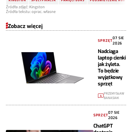
Źródła zdjęć: Kingston
Źródła tekstu: oprac. własne
Zobacz więcej
07 SIE
SPRZĘT
2026
Nadciąga
laptop cienki
jak żyleta.
To będzie
wyjątkowy
sprzęt
PRZEMYSŁAW
4
BANASIAK
07 SIE
SPRZĘT
2026
ChatGPT
dostanie