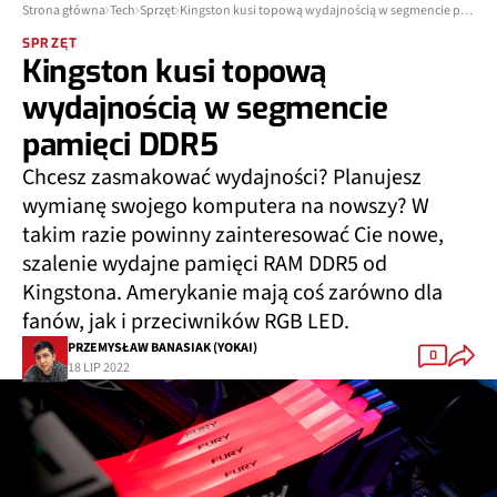
Strona główna
Tech
Sprzęt
Kingston kusi topową wydajnością w segmencie pamięci DDR5
SPRZĘT
Kingston kusi topową
wydajnością w segmencie
pamięci DDR5
Chcesz zasmakować wydajności? Planujesz
wymianę swojego komputera na nowszy? W
takim razie powinny zainteresować Cie nowe,
szalenie wydajne pamięci RAM DDR5 od
Kingstona. Amerykanie mają coś zarówno dla
fanów, jak i przeciwników RGB LED.
PRZEMYSŁAW BANASIAK (YOKAI)
0
18 LIP 2022