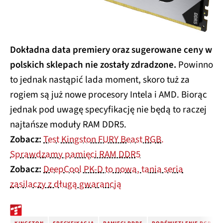
Dokładna data premiery oraz sugerowane ceny w
polskich sklepach nie zostały zdradzone.
Powinno
to jednak nastąpić lada moment, skoro tuż za
rogiem są już nowe procesory Intela i AMD. Biorąc
jednak pod uwagę specyfikację nie będą to raczej
najtańsze moduły RAM DDR5.
Zobacz:
Test Kingston FURY Beast RGB.
Sprawdzamy pamięci RAM DDR5
Zobacz:
DeepCool PK-D to nowa, tania seria
zasilaczy z długą gwarancją
KINGSTON
SPECYFIKACJA
PAMIĘCI DDR5
PODŚWIETLENIE RGB