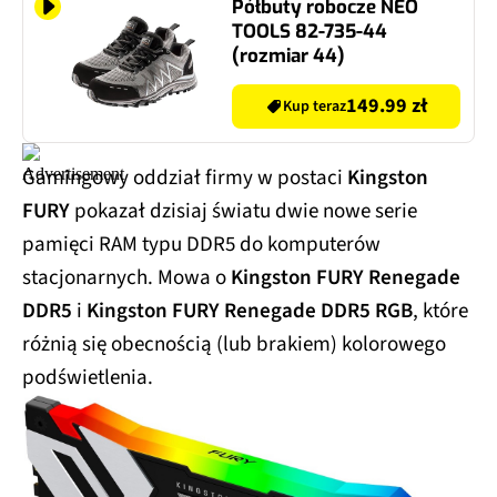
Półbuty robocze NEO
TOOLS 82-735-44
(rozmiar 44)
149.99 zł
Kup teraz
Gamingowy oddział firmy w postaci
Kingston
FURY
pokazał dzisiaj światu dwie nowe serie
pamięci RAM typu DDR5 do komputerów
stacjonarnych. Mowa o
Kingston FURY Renegade
DDR5
i
Kingston FURY Renegade DDR5 RGB
, które
różnią się obecnością (lub brakiem) kolorowego
podświetlenia.