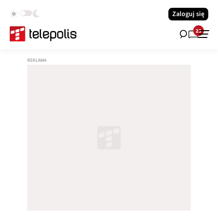
Zaloguj się
23