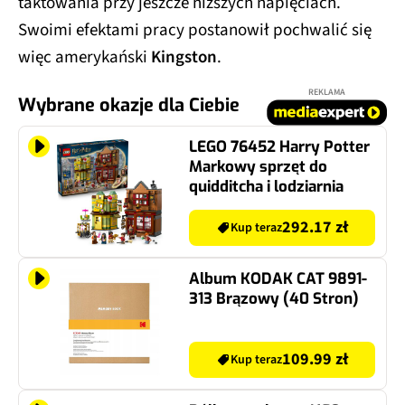
Swoimi efektami pracy postanowił pochwalić się
więc amerykański
Kingston
.
REKLAMA
Wybrane okazje dla Ciebie
LEGO 76452 Harry Potter
Markowy sprzęt do
quidditcha i lodziarnia
292.17 zł
Kup teraz
Album KODAK CAT 9891-
313 Brązowy (40 Stron)
109.99 zł
Kup teraz