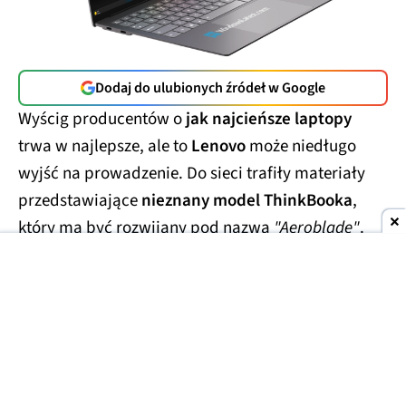
Dodaj do ulubionych źródeł w Google
Wyścig producentów o
jak najcieńsze laptopy
trwa w najlepsze, ale to
Lenovo
może niedługo
wyjść na prowadzenie. Do sieci trafiły materiały
przedstawiające
nieznany model ThinkBooka
,
który ma być rozwijany pod nazwą
"Aeroblade"
.
Jego obudowa wygląda
wręcz absurdalnie
smukło.