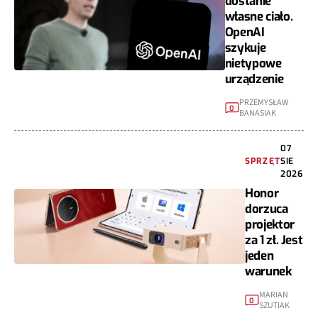
własne ciało.
OpenAI
szykuje
nietypowe
urządzenie
PRZEMYSŁAW
0
BANASIAK
07
SPRZĘT
SIE
2026
Honor
dorzuca
projektor
za 1 zł. Jest
jeden
warunek
MARIAN
0
SZUTIAK