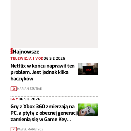
Najnowsze
TELEWIZJA I VOD
06 SIE 2026
Netflix w końcu naprawił ten
problem. Jest jednak kilka
haczyków
MARIAN SZUTIAK
0
GRY
06 SIE 2026
Gry z Xbox 360 zmierzają na
PC, a płyty z obecnej generacji
zamienią się w Game Key
Cardy
PAWEŁ MARETYCZ
2