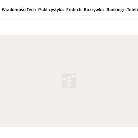
Wiadomości
Tech
Publicystyka
Fintech
Rozrywka
Rankingi
Telef