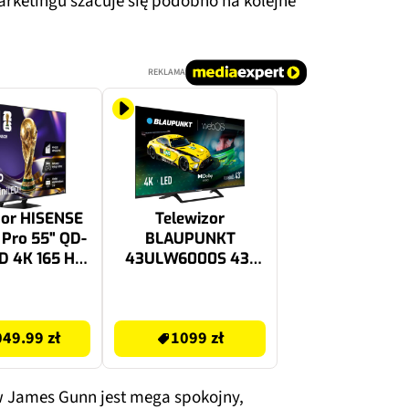
arketingu szacuje się podobno na kolejne
REKLAMA
zor HISENSE
Telewizor
Pro 55" QD-
BLAUPUNKT
D 4K 165 Hz
43ULW6000S 43"
IDAA Dolby
LED 4K WebOS TV
olby Vision
1099 zł
MI 2.1
49.99 zł
1099 zł
James Gunn jest mega spokojny,