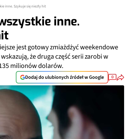
ie inne. Szykuje się niezły hit
wszystkie inne.
it
iejsze jest gotowy zmiażdżyć weekendowe
wskazują, że druga część serii zarobi w
 135 milionów dolarów.
Dodaj do ulubionych źródeł w Google
0