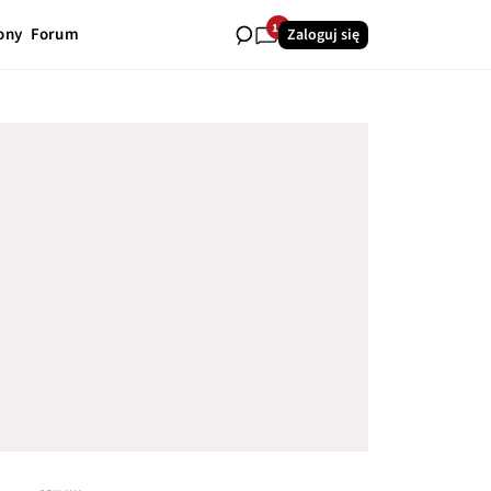
10
ony
Forum
Zaloguj się