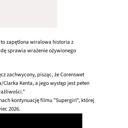
 to zapętlona wiralowa historia z
dę sprawia wrażenie ożywionego
ęcz zachwycony, pisząc, że Corenswet
Clarka Kenta, a jego występ jest pełen
rażliwości."
ach kontynuację filmu "Supergirl", której
iec 2026.