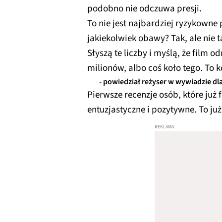
eARC, BT, Dolby
podobno nie odczuwa presji.
Atmos, DTS:X, DTS
To nie jest najbardziej ryzykowne
Virtual:X
jakiekolwiek obawy? Tak, ale nie ta
Słyszą te liczby i myślą, że film o
milionów, albo coś koło tego. To 
- powiedział reżyser w wywiadzie dl
Pierwsze recenzje osób, które już 
entuzjastyczne i pozytywne. To j