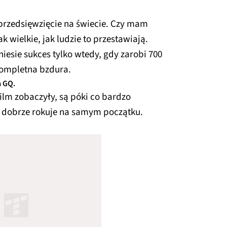
 przedsięwzięcie na świecie. Czy mam
k wielkie, jak ludzie to przestawiają.
dniesie sukces tylko wtedy, gdy zarobi 700
kompletna bzdura.
a GQ.
film zobaczyły, są póki co bardzo
uż dobrze rokuje na samym początku.