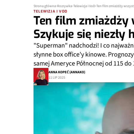
Strona główna
Rozrywka
Telewizja i VoD
Ten film zmiażdży wszystk
TELEWIZJA I VOD
Ten film zmiażdży 
Szykuje się niezły h
"Superman" nadchodzi! I co najważn
słynne box office'y kinowe. Prognozy 
samej Ameryce Północnej od 115 do
ANNA KOPEĆ (ANNAKO)
11 LIP 2025