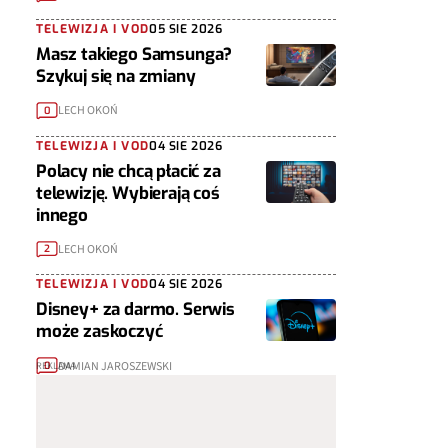
TELEWIZJA I VOD
05 SIE 2026
Masz takiego Samsunga?
Szykuj się na zmiany
LECH OKOŃ
0
TELEWIZJA I VOD
04 SIE 2026
Polacy nie chcą płacić za
telewizję. Wybierają coś
innego
LECH OKOŃ
2
TELEWIZJA I VOD
04 SIE 2026
Disney+ za darmo. Serwis
może zaskoczyć
DAMIAN JAROSZEWSKI
0