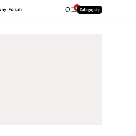
40
ony
Forum
Zaloguj się