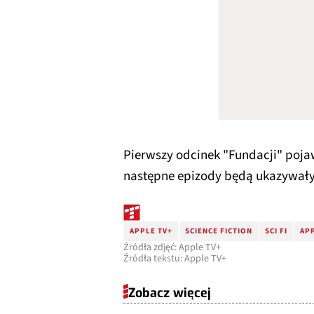
Pierwszy odcinek "Fundacji" pojaw
następne epizody będą ukazywały 
APPLE TV+
SCIENCE FICTION
SCI FI
APP
Źródła zdjęć: Apple TV+
Źródła tekstu: Apple TV+
Zobacz więcej