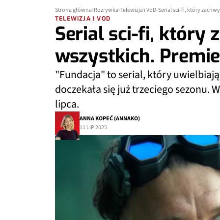
Strona główna
Rozrywka
Telewizja i VoD
Serial sci-fi, który zach
TELEWIZJA I VOD
Serial sci-fi, któr
wszystkich. Premier
"Fundacja" to serial, który uwielbiaj
doczekała się już trzeciego sezonu. Wi
lipca.
ANNA KOPEĆ (ANNAKO)
11 LIP 2025