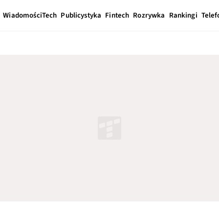
Wiadomości
Tech
Publicystyka
Fintech
Rozrywka
Rankingi
Telef