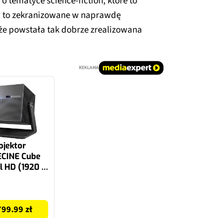
o tematyce science-fiction, które to
 I to zekranizowane w naprawdę
że powstała tak dobrze zrealizowana
REKLAMA
ojektor
CINE Cube
l HD (1920 x
, 600 ANSI
n, Wi-Fi,
uetooth
99.99 zł