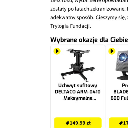
1942 roku, wydał serię opowiadań 
zostały po latach zekranizowane.
adekwatny sposób. Cieszymy się, 
Trylogia Fundacji.
Wybrane okazje dla Ciebie
Uchwyt sufitowy
Pr
DELTACO ARM-0410
BLADE
Maksymalne
600 Ful
obciążenie 45 kg
1080)
Czarny
lume
149.99 zł
1799.99 zł
Bl
149.99 zł
17