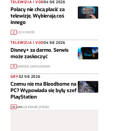
TELEWIZJA I VOD
04 SIE 2026
Polacy nie chcą płacić za
telewizję. Wybierają coś
innego
LECH OKOŃ
2
TELEWIZJA I VOD
04 SIE 2026
Disney+ za darmo. Serwis
może zaskoczyć
DAMIAN JAROSZEWSKI
0
GRY
02 SIE 2026
Czemu nie ma Bloodborne na
PC? Wypowiada się były szef
PlayStation
JAKUB KRAWCZYŃSKI
4