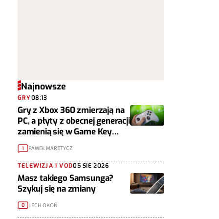
Najnowsze
GRY
08:13
Gry z Xbox 360 zmierzają na
PC, a płyty z obecnej generacji
zamienią się w Game Key
Cardy
PAWEŁ MARETYCZ
1
TELEWIZJA I VOD
05 SIE 2026
Masz takiego Samsunga?
Szykuj się na zmiany
LECH OKOŃ
0