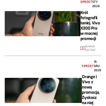
SPRZĘT
STY
2026
Król
fotografii
taniej. Vivo
X300 Pro
w mocnej
promocji
MARIAN
3
SZUTIAK
15
SPRZĘT
GRU
2025
Orange i
Vivo z
nową
promocją.
Zyskasz
na niej