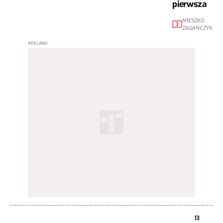
pierwsza
MIESZKO
3
ZAGAŃCZYK
13