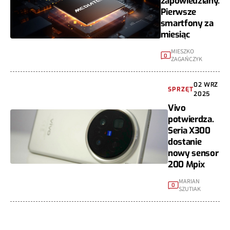
zapowiedziany.
Pierwsze
smartfony za
miesiąc
MIESZKO
0
ZAGAŃCZYK
02 WRZ
SPRZĘT
2025
Vivo
potwierdza.
Seria X300
dostanie
nowy sensor
200 Mpix
MARIAN
0
SZUTIAK