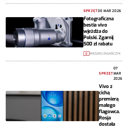
SPRZĘT
30 MAR 2026
Fotograficzna
bestia vivo
wjeżdża do
Polski. Zgarnij
500 zł rabatu
MIESZKO ZAGAŃCZYK
0
07
SPRZĘT
MAR
2026
Vivo z
cichą
premierą
małego
flagowca.
Rosja
dostała