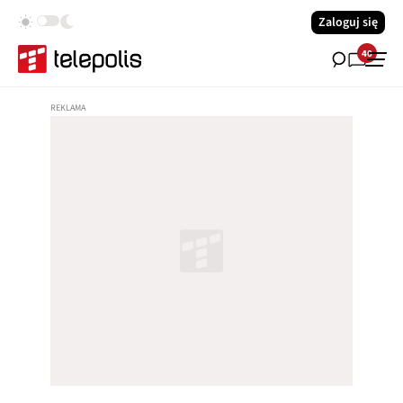
Zaloguj się
40