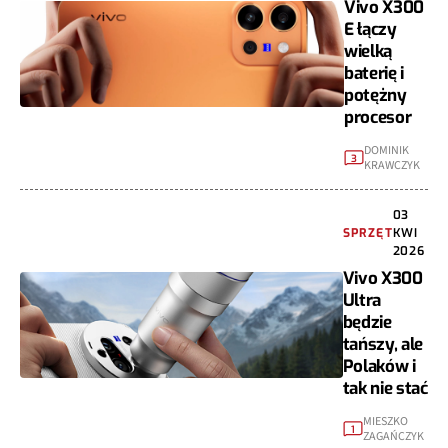
Vivo X300
E łączy
wielką
baterię i
potężny
procesor
DOMINIK
3
KRAWCZYK
03
SPRZĘT
KWI
2026
Vivo X300
Ultra
będzie
tańszy, ale
Polaków i
tak nie stać
MIESZKO
1
ZAGAŃCZYK