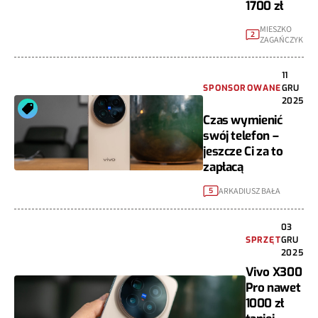
1700 zł
MIESZKO
2
ZAGAŃCZYK
11
SPONSOROWANE
GRU
2025
Czas wymienić
swój telefon –
jeszcze Ci za to
zapłacą
ARKADIUSZ BAŁA
5
03
SPRZĘT
GRU
2025
Vivo X300
Pro nawet
1000 zł