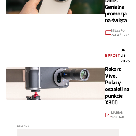
taniej.
Genialna
promocja
na święta
MIESZKO
1
ZAGAŃCZYK
06
SPRZĘT
LIS
2025
Rekord
Vivo.
Polacy
oszaleli na
punkcie
X300
MARIAN
2
SZUTIAK