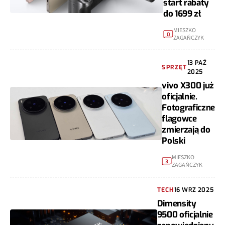
start rabaty
do 1699 zł
MIESZKO
0
ZAGAŃCZYK
13 PAŹ
SPRZĘT
2025
vivo X300 już
oficjalnie.
Fotograficzne
flagowce
zmierzają do
Polski
MIESZKO
3
ZAGAŃCZYK
TECH
16 WRZ 2025
Dimensity
9500 oficjalnie