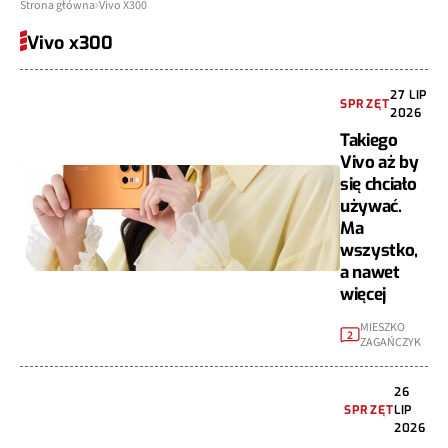
Strona główna
Vivo X300
Vivo x300
27 LIP
SPRZĘT
2026
Takiego
Vivo aż by
się chciało
używać.
Ma
wszystko,
a nawet
więcej
MIESZKO
2
ZAGAŃCZYK
26
SPRZĘT
LIP
2026