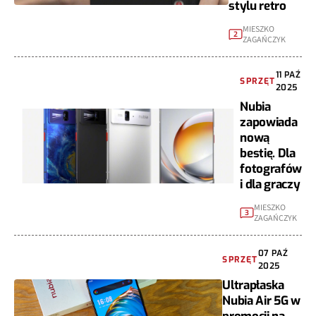
stylu retro
MIESZKO
2
ZAGAŃCZYK
11 PAŹ
SPRZĘT
2025
Nubia
zapowiada
nową
bestię. Dla
fotografów
i dla graczy
MIESZKO
3
ZAGAŃCZYK
07 PAŹ
SPRZĘT
2025
Ultrapłaska
Nubia Air 5G w