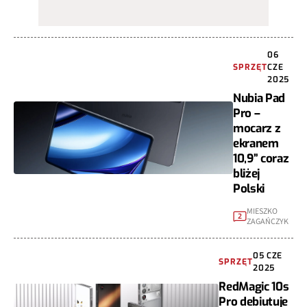
06
SPRZĘT
CZE
2025
Nubia Pad
Pro –
mocarz z
ekranem
10,9” coraz
bliżej
Polski
MIESZKO
2
ZAGAŃCZYK
05 CZE
SPRZĘT
2025
RedMagic 10s
Pro debiutuje