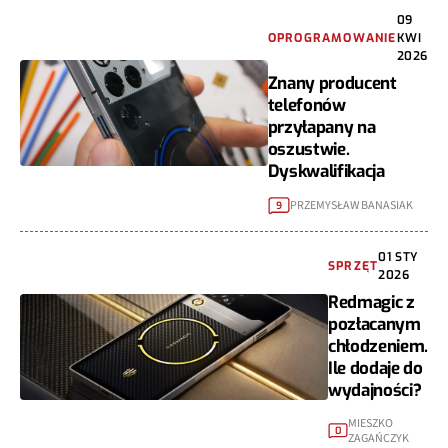
09
OPROGRAMOWANIE
KWI
2026
Znany producent
telefonów
przyłapany na
oszustwie.
Dyskwalifikacja
PRZEMYSŁAW BANASIAK
9
01 STY
SPRZĘT
2026
Redmagic z
pozłacanym
chłodzeniem.
Ile dodaje do
wydajności?
MIESZKO
0
ZAGAŃCZYK