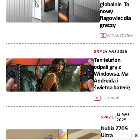
globalnie. To
nowy
flagowiec dla
graczy
MARIAN SZUTIAK
0
GRY
24 MAJ 2025
Ten telefon
odpali gry z
Windowsa. Ma
Androida i
świetną baterię
LECH OKOŃ
0
13 MAJ
SPRZĘT
2025
Nubia Z70S
Ultra