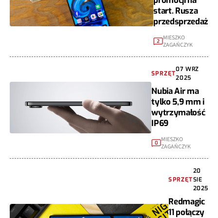
promocji na
start. Rusza
przedsprzedaż
MIESZKO
2
ZAGAŃCZYK
07 WRZ
SPRZĘT
2025
Nubia Air ma
tylko 5,9 mm i
wytrzymałość
IP69
MIESZKO
0
ZAGAŃCZYK
20
SPRZĘT
SIE
2025
Redmagic
11 połączy