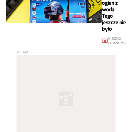
ogień z
wodą.
Tego
jeszcze nie
było
MIESZKO
0
ZAGAŃCZYK