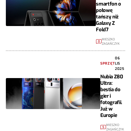
smartfon o
połowę
tańszy niż
Galaxy Z
Fold7
MIESZKO
0
ZAGAŃCZYK
06
SPRZĘT
LIS
2025
Nubia Z80
Ultra:
bestia do
gier i
fotografii.
Już w
Europie
MIESZKO
5
ZAGAŃCZYK