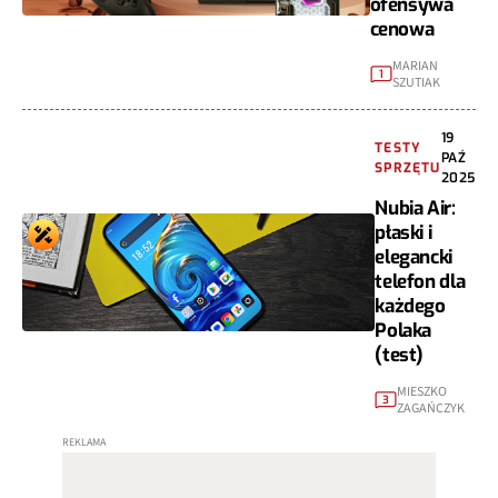
ofensywa
cenowa
MARIAN
1
SZUTIAK
19
TESTY
PAŹ
SPRZĘTU
2025
Nubia Air:
płaski i
elegancki
telefon dla
każdego
Polaka
(test)
MIESZKO
3
ZAGAŃCZYK