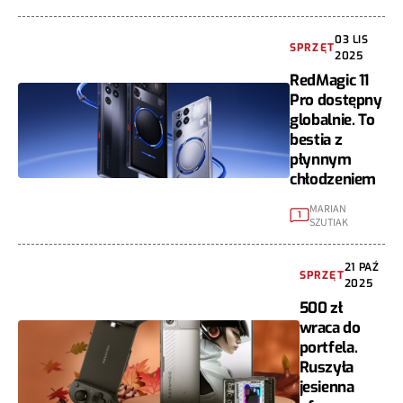
03 LIS
SPRZĘT
2025
RedMagic 11
Pro dostępny
globalnie. To
bestia z
płynnym
chłodzeniem
MARIAN
1
SZUTIAK
21 PAŹ
SPRZĘT
2025
500 zł
wraca do
portfela.
Ruszyła
jesienna