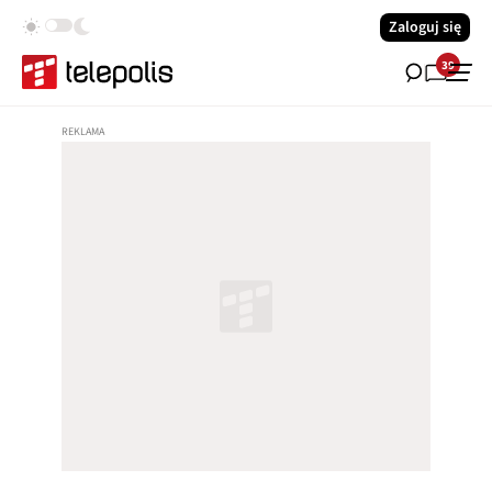
Zaloguj się
39