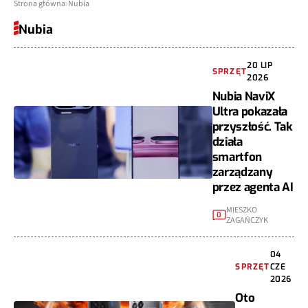
Strona główna
Nubia
Nubia
20 LIP
SPRZĘT
2026
Nubia NaviX
Ultra pokazała
przyszłość. Tak
działa
smartfon
zarządzany
przez agenta AI
MIESZKO
0
ZAGAŃCZYK
04
SPRZĘT
CZE
2026
Oto