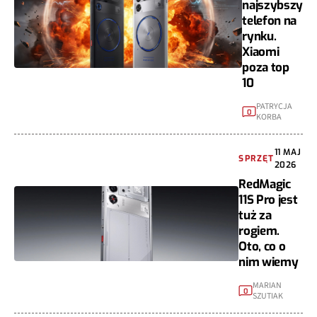
najszybszy
telefon na
rynku.
Xiaomi
poza top
10
PATRYCJA
0
KORBA
11 MAJ
SPRZĘT
2026
RedMagic
11S Pro jest
tuż za
rogiem.
Oto, co o
nim wiemy
MARIAN
0
SZUTIAK