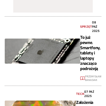
08
SPRZĘT
PAŹ
2025
To już
pewne.
Smartfony,
tablety i
laptopy
znacząco
podrożeją
PRZEMYSŁAW
2
BANASIAK
07 PAŹ
TECH
2025
Założenia