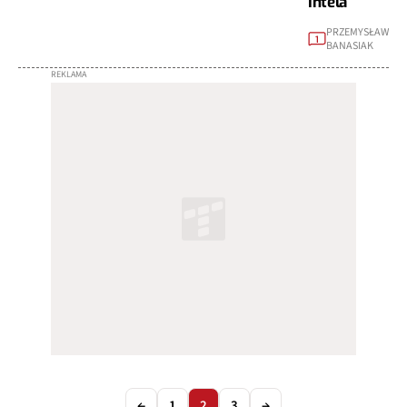
Intela
PRZEMYSŁAW
1
BANASIAK
←
1
2
3
→