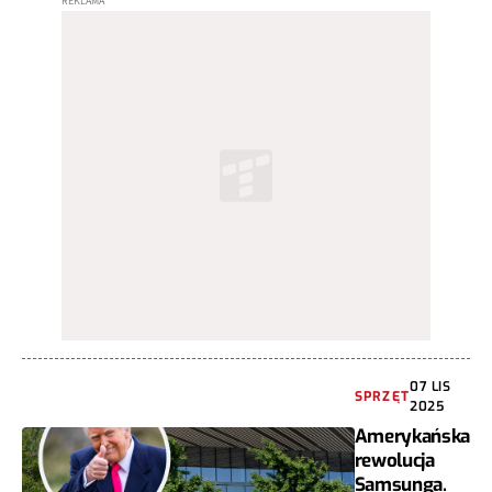
07 LIS
SPRZĘT
2025
Amerykańska
rewolucja
Samsunga.