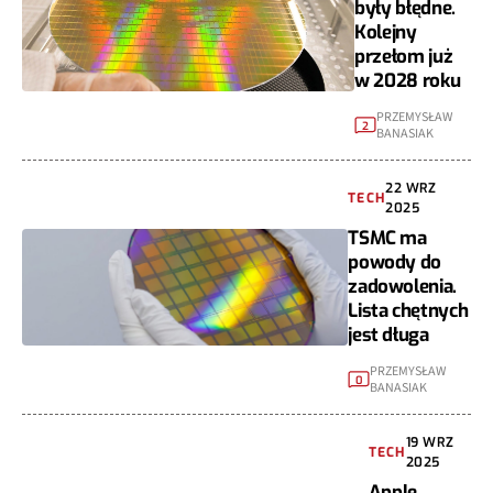
były błędne.
Kolejny
przełom już
w 2028 roku
PRZEMYSŁAW
2
BANASIAK
22 WRZ
TECH
2025
TSMC ma
powody do
zadowolenia.
Lista chętnych
jest długa
PRZEMYSŁAW
0
BANASIAK
19 WRZ
TECH
2025
Apple