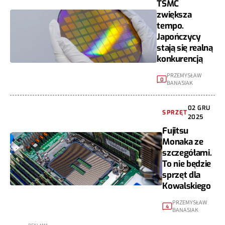
TSMC
zwiększa
tempo.
Japończycy
stają się realną
konkurencją
PRZEMYSŁAW
0
BANASIAK
02 GRU
SPRZĘT
2025
Fujitsu
Monaka ze
szczegółami.
To nie będzie
sprzęt dla
Kowalskiego
PRZEMYSŁAW
4
BANASIAK