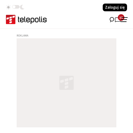
Zaloguj się
15