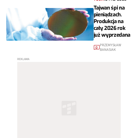
Tajwan śpi na
pieniądzach.
Produkcja na
cały 2026 rok
już wyprzedana
PRZEMYSŁAW
0
BANASIAK