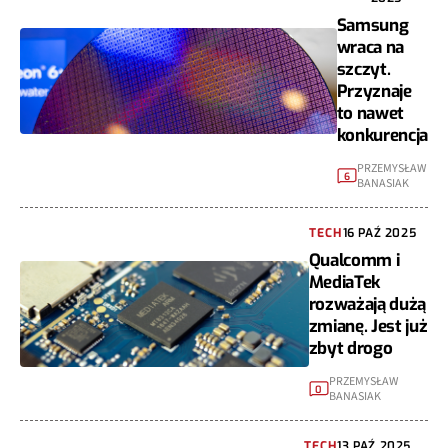
Samsung
wraca na
szczyt.
Przyznaje
to nawet
konkurencja
PRZEMYSŁAW
6
BANASIAK
TECH
16 PAŹ 2025
Qualcomm i
MediaTek
rozważają dużą
zmianę. Jest już
zbyt drogo
PRZEMYSŁAW
0
BANASIAK
TECH
13 PAŹ 2025