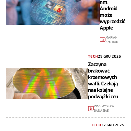
nm.
Android
może
wyprzedzić
Apple
MARIAN
0
SZUTIAK
TECH
29 GRU 2025
Zaczyna
brakować
krzemowych
wafli. Czekają
nas kolejne
podwyżki cen
PRZEMYSŁAW
3
BANASIAK
TECH
22 GRU 2025