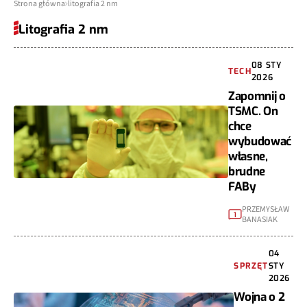
Strona główna
litografia 2 nm
Litografia 2 nm
08 STY
TECH
2026
Zapomnij o
TSMC. On
chce
wybudować
własne,
brudne
FABy
PRZEMYSŁAW
1
BANASIAK
04
SPRZĘT
STY
2026
Wojna o 2