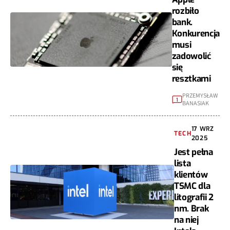
rozbiło
bank.
Konkurencja
musi
zadowolić
się
resztkami
PRZEMYSŁAW
1
BANASIAK
17 WRZ
TECH
2025
Jest pełna
lista
klientów
TSMC dla
litografii 2
nm. Brak
na niej