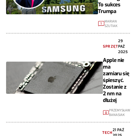
To sukces
Trumpa
MARIAN
1
SZUTIAK
29
SPRZĘT
PAŹ
2025
Apple nie
ma
zamiaru się
śpieszyć.
Zostanie z
2 nm na
dłużej
PRZEMYSŁAW
0
BANASIAK
21 PAŹ
TECH
2025