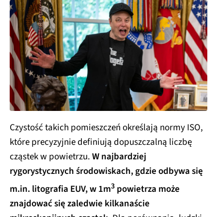
Czystość takich pomieszczeń określają normy ISO,
które precyzyjnie definiują dopuszczalną liczbę
cząstek w powietrzu.
W najbardziej
rygorystycznych środowiskach, gdzie odbywa się
3
m.in. litografia EUV, w 1m
powietrza może
znajdować się zaledwie kilkanaście
mikroskopijnych cząstek.
Dla porównania, ludzki