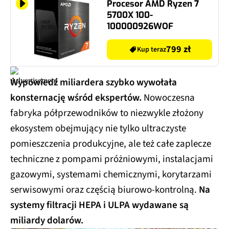
Procesor AMD Ryzen 7
5700X 100-
100000926WOF
799 zł
Kup teraz
Wypowiedź miliardera szybko wywołała
konsternację wśród ekspertów.
Nowoczesna
fabryka półprzewodników to niezwykle złożony
ekosystem obejmujący nie tylko ultraczyste
pomieszczenia produkcyjne, ale też całe zaplecze
techniczne z pompami próżniowymi, instalacjami
gazowymi, systemami chemicznymi, korytarzami
serwisowymi oraz częścią biurowo-kontrolną.
Na
systemy filtracji HEPA i ULPA wydawane są
miliardy dolarów.