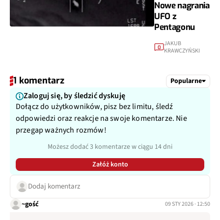
Nowe nagrania
UFO z
Pentagonu
JAKUB
0
KRAWCZYŃSKI
1 komentarz
Popularne
Zaloguj się, by śledzić dyskuję
Dołącz do użytkowników, pisz bez limitu, śledź
odpowiedzi oraz reakcje na swoje komentarze. Nie
przegap ważnych rozmów!
Możesz dodać 3 komentarze w ciągu 14 dni
Załóż konto
Dodaj komentarz
~gość
09 STY 2026 · 12:50