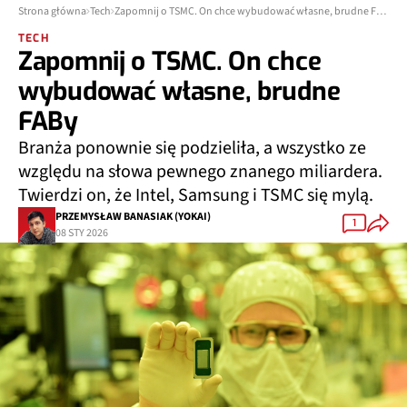
Strona główna
Tech
Zapomnij o TSMC. On chce wybudować własne, brudne FABy
TECH
Zapomnij o TSMC. On chce
wybudować własne, brudne
FABy
Branża ponownie się podzieliła, a wszystko ze
względu na słowa pewnego znanego miliardera.
Twierdzi on, że Intel, Samsung i TSMC się mylą.
PRZEMYSŁAW BANASIAK (YOKAI)
1
08 STY 2026