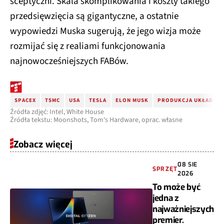
przedsięwzięcia są gigantyczne, a ostatnie
wypowiedzi Muska sugerują, że jego wizja może
rozmijać się z realiami funkcjonowania
najnowocześniejszych FABów.
SPACEX
TSMC
USA
TESLA
ELON MUSK
PRODUKCJA UKŁADÓW
Źródła zdjęć: Intel, White House
Źródła tekstu: Moonshots, Tom's Hardware, oprac. własne
Zobacz więcej
08 SIE
SPRZĘT
2026
To może być
jedna z
najważniejszych
premier.