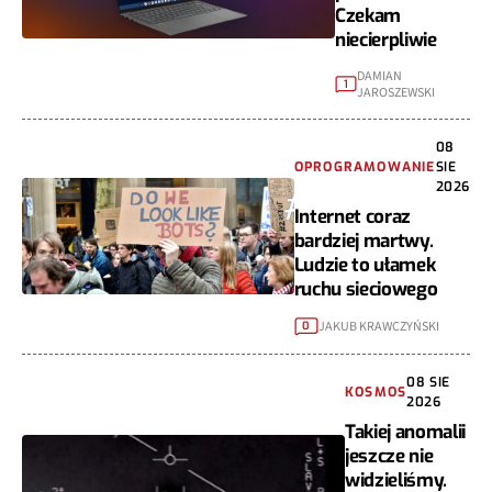
Czekam
niecierpliwie
DAMIAN
1
JAROSZEWSKI
08
OPROGRAMOWANIE
SIE
2026
Internet coraz
bardziej martwy.
Ludzie to ułamek
ruchu sieciowego
JAKUB KRAWCZYŃSKI
0
08 SIE
KOSMOS
2026
Takiej anomalii
jeszcze nie
widzieliśmy.