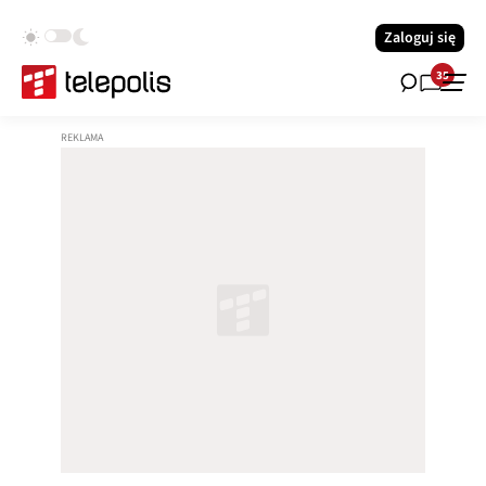
Zaloguj się
35