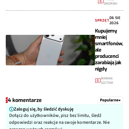
0
SIKORSKI
06 SIE
SPRZĘT
2026
Kupujemy
mniej
smartfonów,
ale
producenci
zarabiają jak
nigdy
MARIAN
0
SZUTIAK
4 komentarze
Popularne
Zaloguj się, by śledzić dyskuję
Dołącz do użytkowników, pisz bez limitu, śledź
odpowiedzi oraz reakcje na swoje komentarze. Nie