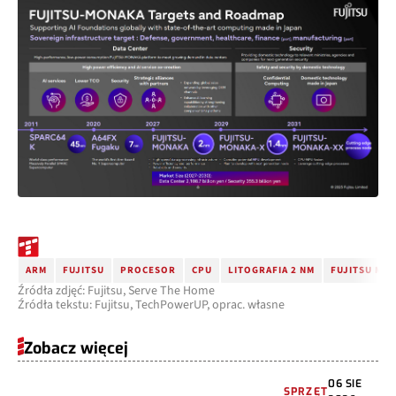
ARM
FUJITSU
PROCESOR
CPU
LITOGRAFIA 2 NM
FUJITSU MO
Źródła zdjęć: Fujitsu, Serve The Home
Źródła tekstu: Fujitsu, TechPowerUP, oprac. własne
Zobacz więcej
06 SIE
SPRZĘT