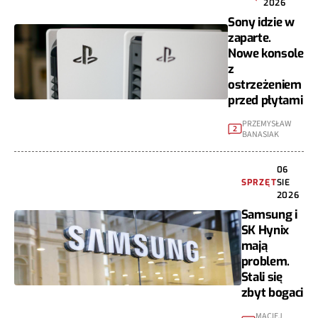
2026
Sony idzie w
zaparte.
Nowe konsole
z
ostrzeżeniem
przed płytami
PRZEMYSŁAW
2
BANASIAK
06
SPRZĘT
SIE
2026
Samsung i
SK Hynix
mają
problem.
Stali się
zbyt bogaci
MACIEJ