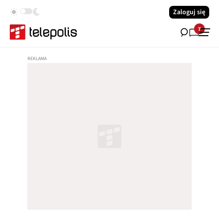
Zaloguj się
7