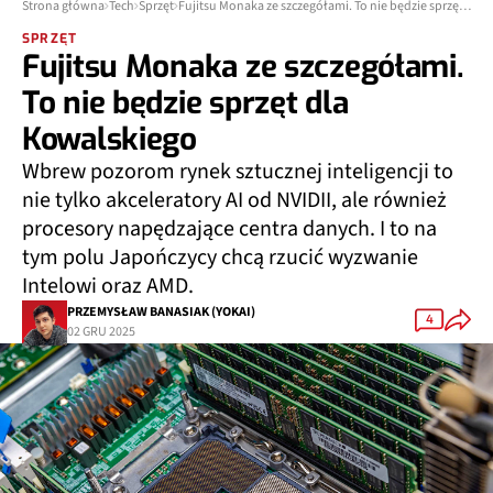
Strona główna
Tech
Sprzęt
Fujitsu Monaka ze szczegółami. To nie będzie sprzęt dla Kowalskiego
SPRZĘT
Fujitsu Monaka ze szczegółami.
To nie będzie sprzęt dla
Kowalskiego
Wbrew pozorom rynek sztucznej inteligencji to
nie tylko akceleratory AI od NVIDII, ale również
procesory napędzające centra danych. I to na
tym polu Japończycy chcą rzucić wyzwanie
Intelowi oraz AMD.
PRZEMYSŁAW BANASIAK (YOKAI)
4
02 GRU 2025