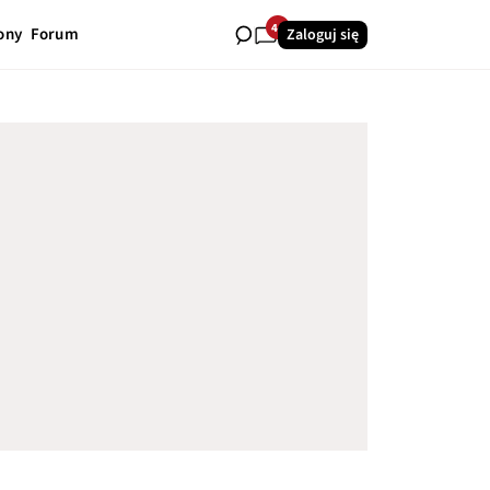
44
ony
Forum
Zaloguj się