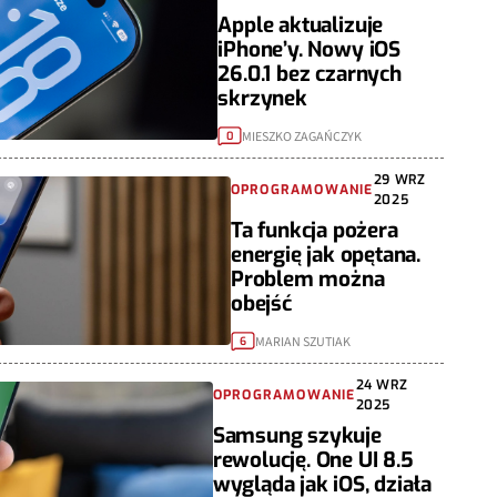
Apple aktualizuje
iPhone’y. Nowy iOS
26.0.1 bez czarnych
skrzynek
MIESZKO ZAGAŃCZYK
0
29 WRZ
OPROGRAMOWANIE
2025
Ta funkcja pożera
energię jak opętana.
Problem można
obejść
MARIAN SZUTIAK
6
24 WRZ
OPROGRAMOWANIE
2025
Samsung szykuje
rewolucję. One UI 8.5
wygląda jak iOS, działa