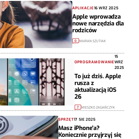
APLIKACJE
16 WRZ 2025
Apple wprowadza
nowe narzędzia dla
rodziców
MARIAN SZUTIAK
0
15
OPROGRAMOWANIE
WRZ
2025
To już dziś. Apple
rusza z
aktualizacją iOS
26
MIESZKO ZAGAŃCZYK
7
SPRZĘT
17 SIE 2025
Masz iPhone'a?
Koniecznie przyjrzyj się