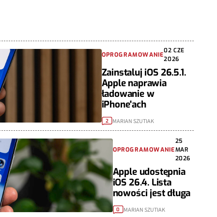
02 CZE
OPROGRAMOWANIE
2026
Zainstaluj iOS 26.5.1.
Apple naprawia
ładowanie w
iPhone'ach
MARIAN SZUTIAK
2
25
OPROGRAMOWANIE
MAR
2026
Apple udostępnia
iOS 26.4. Lista
nowości jest długa
MARIAN SZUTIAK
0