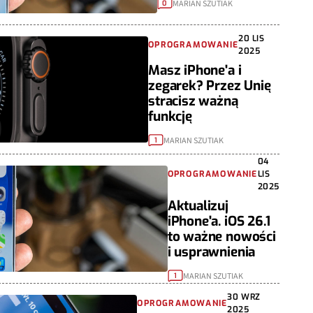
MARIAN SZUTIAK
0
20 LIS
OPROGRAMOWANIE
2025
Masz iPhone'a i
zegarek? Przez Unię
stracisz ważną
funkcję
MARIAN SZUTIAK
1
04
OPROGRAMOWANIE
LIS
2025
Aktualizuj
iPhone'a. iOS 26.1
to ważne nowości
i usprawnienia
MARIAN SZUTIAK
1
30 WRZ
OPROGRAMOWANIE
2025