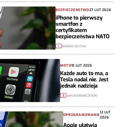
BEZPIECZEŃSTWO
27 LUT 2026
iPhone to pierwszy
smartfon z
certyfikatem
bezpieczeństwa NATO
MARIAN SZUTIAK
1
MOTO
15 LUT 2026
Każde auto to ma, a
Tesla nadal nie. Jest
jednak nadzieja
JAKUB KRAWCZYŃSKI
3
12 LUT
OPROGRAMOWANIE
2026
Apple ułatwia