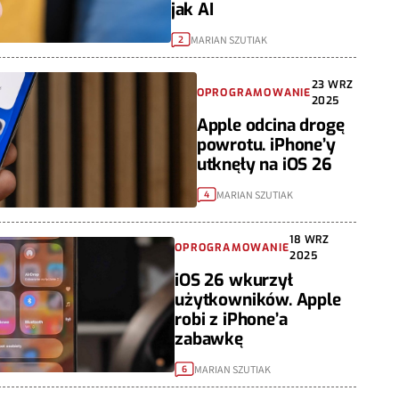
jak AI
MARIAN SZUTIAK
2
23 WRZ
OPROGRAMOWANIE
2025
Apple odcina drogę
powrotu. iPhone’y
utknęły na iOS 26
MARIAN SZUTIAK
4
18 WRZ
OPROGRAMOWANIE
2025
iOS 26 wkurzył
użytkowników. Apple
robi z iPhone’a
zabawkę
MARIAN SZUTIAK
6