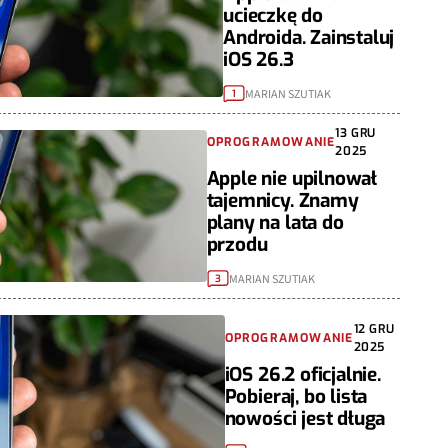
ucieczkę do
Androida. Zainstaluj
iOS 26.3
MARIAN SZUTIAK
1
13 GRU
OPROGRAMOWANIE
2025
Apple nie upilnował
tajemnicy. Znamy
plany na lata do
przodu
MARIAN SZUTIAK
3
12 GRU
OPROGRAMOWANIE
2025
iOS 26.2 oficjalnie.
Pobieraj, bo lista
nowości jest długa