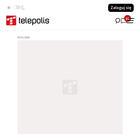
Zaloguj się
16