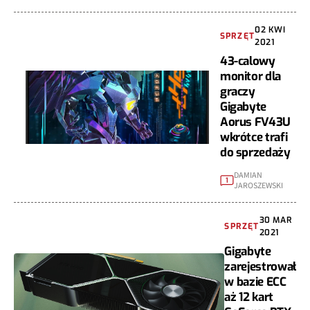
02 KWI
SPRZĘT
2021
43-calowy
monitor dla
graczy
Gigabyte
Aorus FV43U
wkrótce trafi
do sprzedaży
DAMIAN
1
JAROSZEWSKI
30 MAR
SPRZĘT
2021
Gigabyte
zarejestrował
w bazie ECC
aż 12 kart