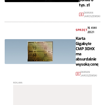
tys. zł
DAMIAN
0
JAROSZEWSKI
15 KWI
SPRZĘT
2021
Karta
Gigabyte
CMP 30HX
ma
absurdalnie
wysoką cenę
DAMIAN
0
JAROSZEWSKI