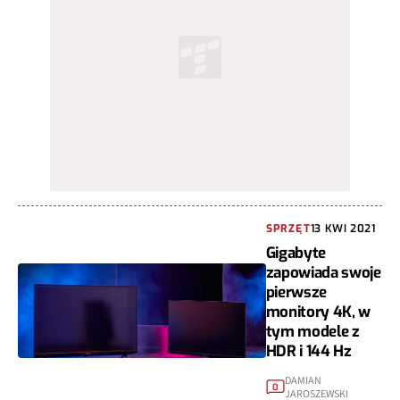
SPRZĘT
13 KWI 2021
Gigabyte
zapowiada swoje
pierwsze
monitory 4K, w
tym modele z
HDR i 144 Hz
DAMIAN
0
JAROSZEWSKI