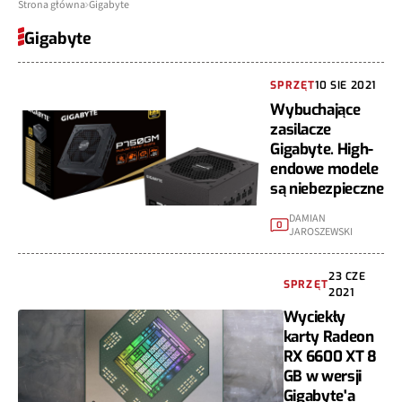
Strona główna
Gigabyte
Gigabyte
SPRZĘT
10 SIE 2021
Wybuchające
zasilacze
Gigabyte. High-
endowe modele
są niebezpieczne
DAMIAN
0
JAROSZEWSKI
23 CZE
SPRZĘT
2021
Wyciekły
karty Radeon
RX 6600 XT 8
GB w wersji
Gigabyte'a