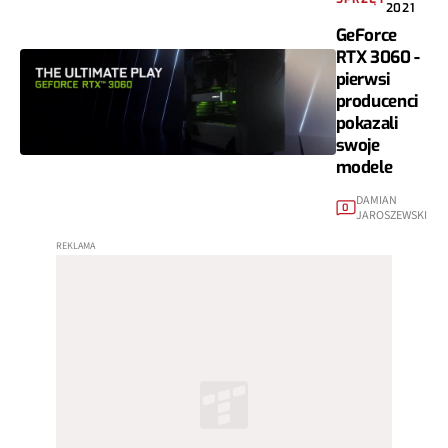
2021
GeForce
RTX 3060 -
pierwsi
producenci
pokazali
swoje
modele
DAMIAN
0
JAROSZEWSKI