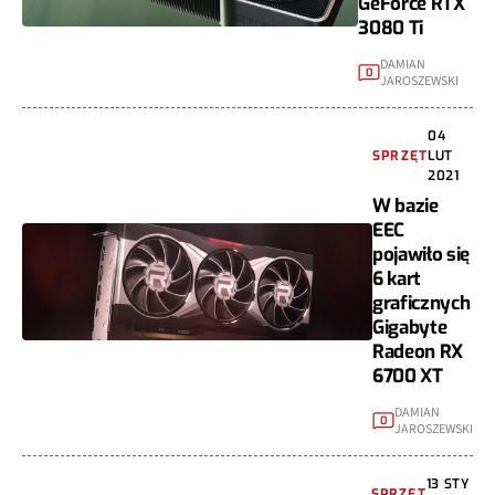
GeForce RTX
3080 Ti
DAMIAN
0
JAROSZEWSKI
04
SPRZĘT
LUT
2021
W bazie
EEC
pojawiło się
6 kart
graficznych
Gigabyte
Radeon RX
6700 XT
DAMIAN
0
JAROSZEWSKI
13 STY
SPRZĘT