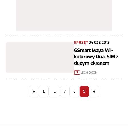
SPRZĘT
04 CZE 2013
GSmart Maya M1 -
kolorowy Dual SIM z
dużym ekranem
LECH OKOŃ
9
←
1
…
7
8
9
→