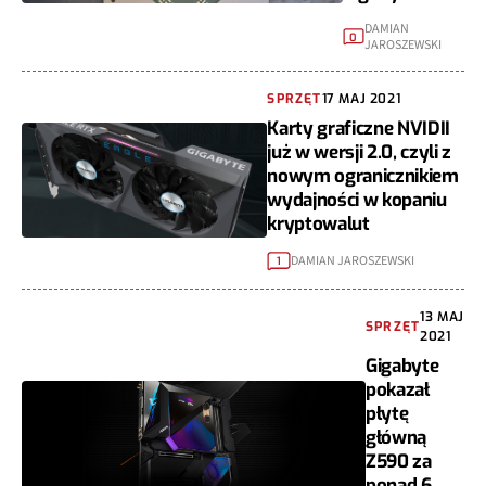
DAMIAN
0
JAROSZEWSKI
SPRZĘT
17 MAJ 2021
Karty graficzne NVIDII
już w wersji 2.0, czyli z
nowym ogranicznikiem
wydajności w kopaniu
kryptowalut
DAMIAN JAROSZEWSKI
1
13 MAJ
SPRZĘT
2021
Gigabyte
pokazał
płytę
główną
Z590 za
ponad 6