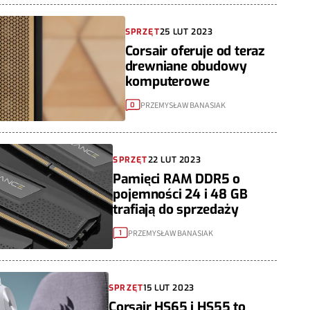
SPRZĘT
25 LUT 2023
Corsair oferuje od teraz
drewniane obudowy
komputerowe
PRZEMYSŁAW BANASIAK
0
SPRZĘT
22 LUT 2023
Pamięci RAM DDR5 o
pojemności 24 i 48 GB
trafiają do sprzedaży
PRZEMYSŁAW BANASIAK
1
SPRZĘT
15 LUT 2023
Corsair HS65 i HS55 to