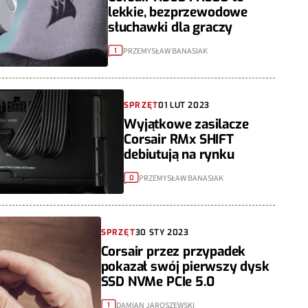
lekkie, bezprzewodowe
słuchawki dla graczy
PRZEMYSŁAW BANASIAK
1
SPRZĘT
01 LUT 2023
Wyjątkowe zasilacze
Corsair RMx SHIFT
debiutują na rynku
PRZEMYSŁAW BANASIAK
0
SPRZĘT
30 STY 2023
Corsair przez przypadek
pokazał swój pierwszy dysk
SSD NVMe PCIe 5.0
DAMIAN JAROSZEWSKI
1