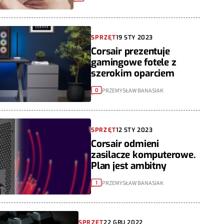
SPRZĘT
19 STY 2023
Corsair prezentuje
gamingowe fotele z
szerokim oparciem
PRZEMYSŁAW BANASIAK
0
SPRZĘT
12 STY 2023
Corsair odmieni
zasilacze komputerowe.
Plan jest ambitny
PRZEMYSŁAW BANASIAK
1
SPRZĘT
22 GRU 2022