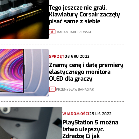
Tego jeszcze nie grali.
Klawiatury Corsair zaczęły
pisać same z siebie
DAMIAN JAROSZEWSKI
8
SPRZĘT
08 GRU 2022
Znamy cenę i datę premiery
elastycznego monitora
OLED dla graczy
PRZEMYSŁAW BANASIAK
0
WIADOMOŚCI
25 LIS 2022
PlayStation 5 można
łatwo ulepszyc.
Zdradzę Ci jak