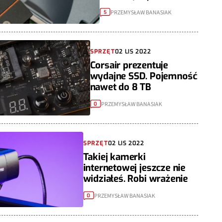
PRZEMYSŁAW BANASIAK
5
SPRZĘT
02 LIS 2022
Corsair prezentuje
wydajne SSD. Pojemność
nawet do 8 TB
PRZEMYSŁAW BANASIAK
0
SPRZĘT
02 LIS 2022
Takiej kamerki
internetowej jeszcze nie
widziałeś. Robi wrażenie
PRZEMYSŁAW BANASIAK
0