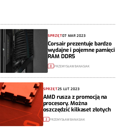
SPRZĘT
07 MAR 2023
Corsair prezentuje bardzo
wydajne i pojemne pamięci
RAM DDR5
PRZEMYSŁAW BANASIAK
0
SPRZĘT
25 LUT 2023
AMD rusza z promocją na
procesory. Można
oszczędzić kilkaset złotych
PRZEMYSŁAW BANASIAK
2