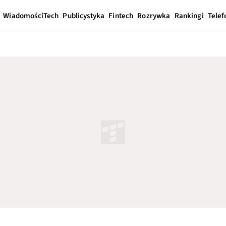
Wiadomości
Tech
Publicystyka
Fintech
Rozrywka
Rankingi
Telef