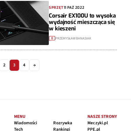
SPRZĘT
11 PAŹ 2022
Corsair EX100U to wysoka
wydajność mieszcząca się
w kieszeni
PRZEMYSŁAW BANASIAK
0
2
3
4
→
MENU
NASZE STRONY
Wiadomości
Rozrywka
Meczyki.pl
Tech
Rankingi
PPE.pl