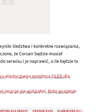
yniki śledztwa i konkretne rozwiązania,
czone, że Corsair będzie musiał
o serwisu i je naprawić, o ile będzie to
ry elastycznego monitora OLED dla
ej jeszcze nie widziałeś. Robi wrażenie
IATURA DLA GRACZY
CORSAIR K100
KLAWIATURA SAMA PISZE