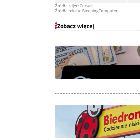
Źródła zdjęć: Corsair
Źródła tekstu: BleepingComputer
Zobacz więcej