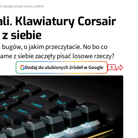
ir zaczęły pisać same z siebie
ali. Klawiatury Corsair
z siebie
 bugów, o jakim przeczytacie. No bo co
ame z siebie zaczęły pisać losowe rzeczy?
Dodaj do ulubionych źródeł w Google
8