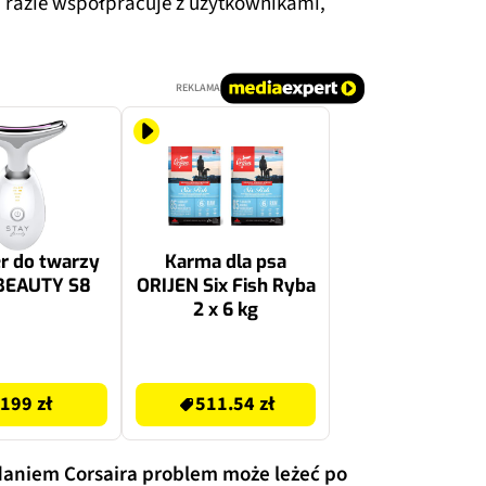
razie współpracuje z użytkownikami,
REKLAMA
r do twarzy
Karma dla psa
BEAUTY S8
ORIJEN Six Fish Ryba
2 x 6 kg
511.54 zł
199 zł
511.54 zł
aniem Corsaira problem może leżeć po