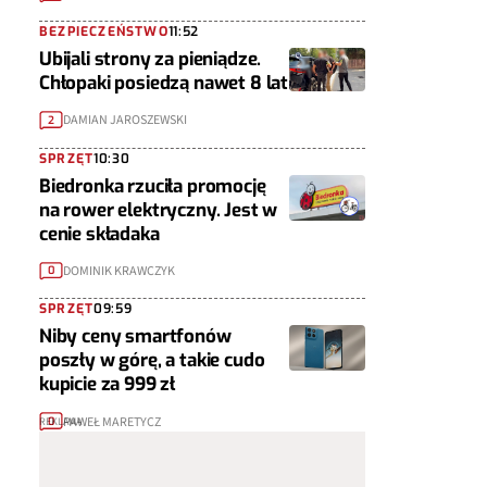
BEZPIECZEŃSTWO
11:52
Ubijali strony za pieniądze.
Chłopaki posiedzą nawet 8 lat
DAMIAN JAROSZEWSKI
2
SPRZĘT
10:30
Biedronka rzuciła promocję
na rower elektryczny. Jest w
cenie składaka
DOMINIK KRAWCZYK
0
SPRZĘT
09:59
Niby ceny smartfonów
poszły w górę, a takie cudo
kupicie za 999 zł
PAWEŁ MARETYCZ
0