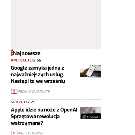
Najnowsze
APLIKACJE
12:56
Google zamyka jedną z
najważniejszych usług.
Nastąpi to we wrześniu
MIESZKO ZAGAŃCZYK
0
SPRZĘT
12:25
Apple idzie na noże z OpenAI.
Sprzętowa rewolucja
wstrzymana?
MACIEJ SIKORSKI
0