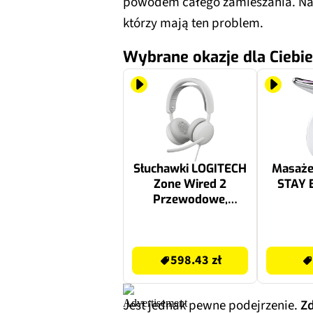
powodem całego zamieszania. Na 
którzy mają ten problem.
Wybrane okazje dla Ciebie
Słuchawki LOGITECH
Masaże
Zone Wired 2
STAY 
Przewodowe,
Nauszne, ANC Biały
598.43 zł
199 zł
598.43 zł
Jest jednak pewne podejrzenie.
Zd