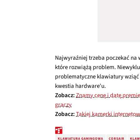
Najwyraźniej trzeba poczekać na w
które rozwiążą problem. Niewyklu
problematyczne klawiatury wziąć d
kwestia hardware'u.
Zobacz:
Znamy cenę i datę premie
graczy
Zobacz:
Takiej kamerki internetow
KLAWIATURA GAMINGOWA
CORSAIR
KLAW