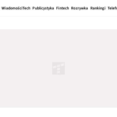
Wiadomości
Tech
Publicystyka
Fintech
Rozrywka
Rankingi
Telef