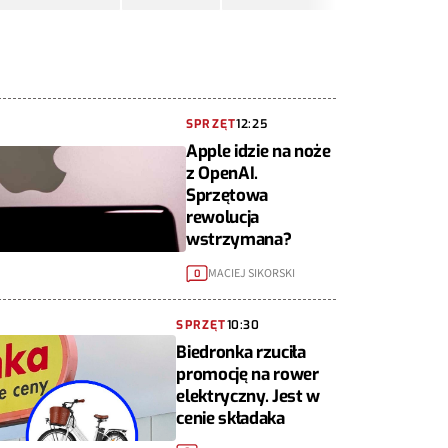
SPRZĘT
12:25
Apple idzie na noże
z OpenAI.
Sprzętowa
rewolucja
wstrzymana?
MACIEJ SIKORSKI
0
SPRZĘT
10:30
Biedronka rzuciła
promocję na rower
elektryczny. Jest w
cenie składaka