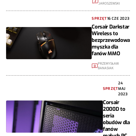
2
JAROSZEWSKI
SPRZĘT
16 CZE 2023
Corsair Darkstar
Wireless to
bezprzewodowa
myszka dla
fanów MMO
PRZEMYSŁAW
0
BANASIAK
24
SPRZĘT
MAJ
2023
Corsair
2000D to
seria
obudów dla
fanów
małych PC