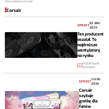
Strona główna
Corsair
Corsair
02 MAJ
SPRZĘT
2024
Ten producent
oszalał. To
najdroższe
wentylatory
na rynku
PRZEMYSŁAW
1
BANASIAK
11 KWI
SPRZĘT
2024
Corsair
szykuje
gratkę dla
fanów