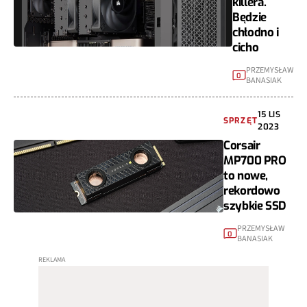
killera.
Będzie
chłodno i
cicho
PRZEMYSŁAW
0
BANASIAK
15 LIS
SPRZĘT
2023
Corsair
MP700 PRO
to nowe,
rekordowo
szybkie SSD
PRZEMYSŁAW
0
BANASIAK