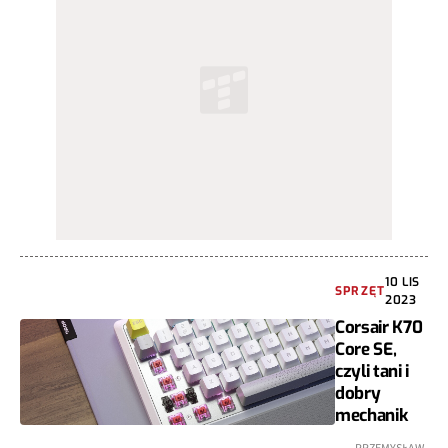
10 LIS
SPRZĘT
2023
Corsair K70
Core SE,
czyli tani i
dobry
mechanik