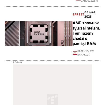
JAROSZEWSKI
08 MAR
SPRZĘT
2023
AMD znowu w
tyle za Intelem.
Tym razem
chodzi o
pamięci RAM
PRZEMYSŁAW
2
BANASIAK