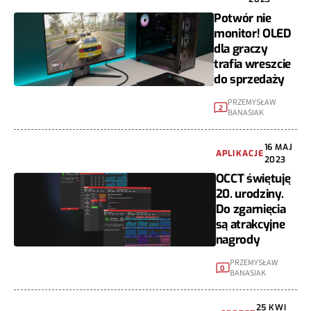
Potwór nie
monitor! OLED
dla graczy
trafia wreszcie
do sprzedaży
PRZEMYSŁAW
2
BANASIAK
16 MAJ
APLIKACJE
2023
OCCT świętuję
20. urodziny.
Do zgarnięcia
są atrakcyjne
nagrody
PRZEMYSŁAW
0
BANASIAK
25 KWI