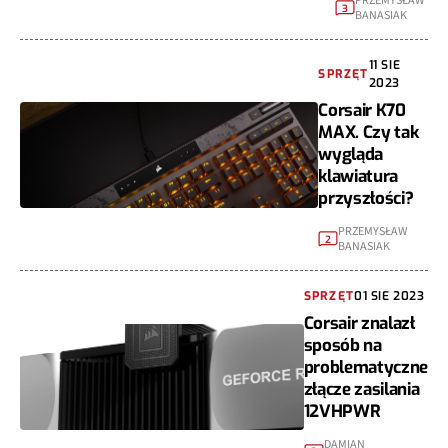
PRZEMYSŁAW
3
BANASIAK
11 SIE
SPRZĘT
2023
Corsair K70
MAX. Czy tak
wygląda
klawiatura
przyszłości?
PRZEMYSŁAW
2
BANASIAK
SPRZĘT
01 SIE 2023
Corsair znalazł
sposób na
problematyczne
złącze zasilania
12VHPWR
DAMIAN