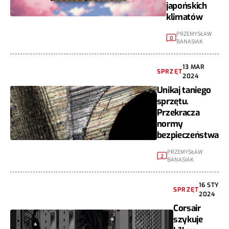
japońskich
klimatów
PRZEMYSŁAW
0
BANASIAK
13 MAR
SPRZĘT
2024
Unikaj taniego
sprzętu.
Przekracza
normy
bezpieczeństwa
PRZEMYSŁAW
2
BANASIAK
16 STY
SPRZĘT
2024
Corsair
szykuje