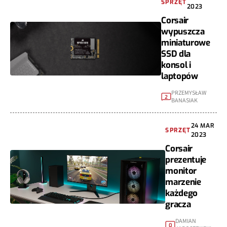
SPRZĘT
2023
Corsair
wypuszcza
miniaturowe
SSD dla
konsol i
laptopów
PRZEMYSŁAW
2
BANASIAK
24 MAR
SPRZĘT
2023
Corsair
prezentuje
monitor
marzenie
każdego
gracza
DAMIAN
0