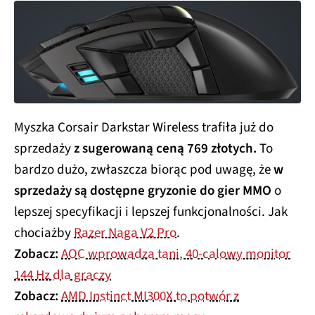
Myszka Corsair Darkstar Wireless trafiła już do
sprzedaży
z sugerowaną ceną 769 złotych.
To
bardzo dużo, zwłaszcza biorąc pod uwagę, że
w
sprzedaży są dostępne gryzonie do gier MMO
o
lepszej specyfikacji i lepszej funkcjonalności. Jak
chociażby
Razer Naga V2 Pro
.
Zobacz:
AOC wprowadza tani, 40-calowy monitor
144 Hz dla graczy
Zobacz:
AMD Instinct MI300X to potwór z