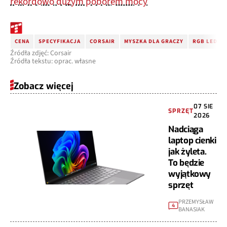
rekordowo dużym poborem mocy
CENA
SPECYFIKACJA
CORSAIR
MYSZKA DLA GRACZY
RGB LED
Źródła zdjęć: Corsair
Źródła tekstu: oprac. własne
Zobacz więcej
07 SIE
SPRZĘT
2026
Nadciąga
laptop cienki
jak żyleta.
To będzie
wyjątkowy
sprzęt
PRZEMYSŁAW
4
BANASIAK