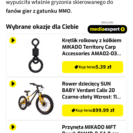
wypuściła właśnie gryzonia skierowanego do
fanów gier z gatunku MMO
.
REKLAMA
Wybrane okazje dla Ciebie
Krętlik rolkowy z kółkiem
MIKADO Territory Carp
Accessories AMA02-036-
20 15kg (10 szt.)
5.39 zł
Kup teraz
Rower dziecięcy SUN
BABY Verdant Calix 20
Czarno-złoty Wzrost: 115-
135 cm Wiek: 5-8 lat
899.99 zł
Kup teraz
Przynęta MIKADO MFT