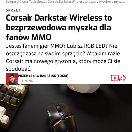
Strona główna
Tech
Sprzęt
Corsair Darkstar Wireless to bezprzewodowa myszka dla fanów MMO
SPRZĘT
Corsair Darkstar Wireless to
bezprzewodowa myszka dla
fanów MMO
Jesteś fanem gier MMO? Lubisz RGB LED? Nie
oszczędzasz na swoim sprzęcie? W takim razie
Corsair ma nowego gryzonia, który może Ci się
spodobać.
PRZEMYSŁAW BANASIAK (YOKAI)
0
16 CZE 2023