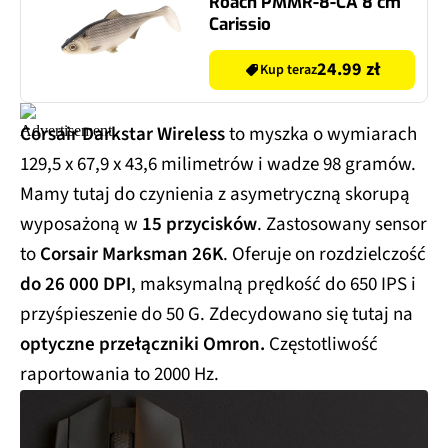
Roach PMMR-8-CA 8 cm
Carissio
24.99 zł
Kup teraz
Corsair Darkstar Wireless
to myszka o wymiarach
129,5 x 67,9 x 43,6 milimetrów i wadze 98 gramów.
Mamy tutaj do czynienia z asymetryczną skorupą
wyposażoną w
15 przycisków
. Zastosowany sensor
to
Corsair Marksman 26K
. Oferuje on rozdzielczość
do 26 000 DPI
, maksymalną prędkość do 650 IPS i
przyśpieszenie do 50 G. Zdecydowano się tutaj na
optyczne przełączniki Omron.
Częstotliwość
raportowania to 2000 Hz.