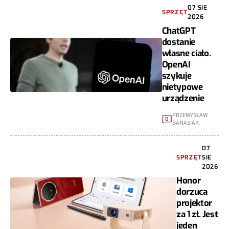
07 SIE
SPRZĘT
2026
ChatGPT
dostanie
własne ciało.
OpenAI
szykuje
nietypowe
urządzenie
PRZEMYSŁAW
0
BANASIAK
07
SPRZĘT
SIE
2026
Honor
dorzuca
projektor
za 1 zł. Jest
jeden