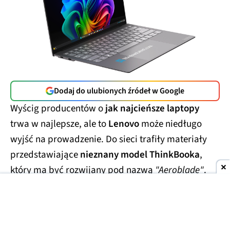
Dodaj do ulubionych źródeł w Google
Wyścig producentów o
jak najcieńsze laptopy
trwa w najlepsze, ale to
Lenovo
może niedługo
wyjść na prowadzenie. Do sieci trafiły materiały
przedstawiające
nieznany model ThinkBooka
,
który ma być rozwijany pod nazwą
"Aeroblade"
.
Jego obudowa wygląda
wręcz absurdalnie
smukło.