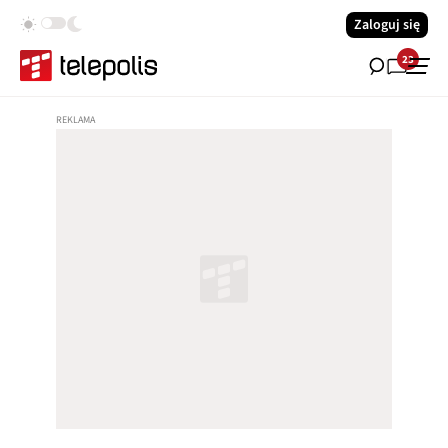
Zaloguj się
23