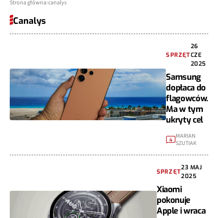
Strona główna
canalys
Canalys
26
SPRZĘT
CZE
2025
Samsung
dopłaca do
flagowców.
Ma w tym
ukryty cel
MARIAN
4
SZUTIAK
23 MAJ
SPRZĘT
2025
Xiaomi
pokonuje
Apple i wraca