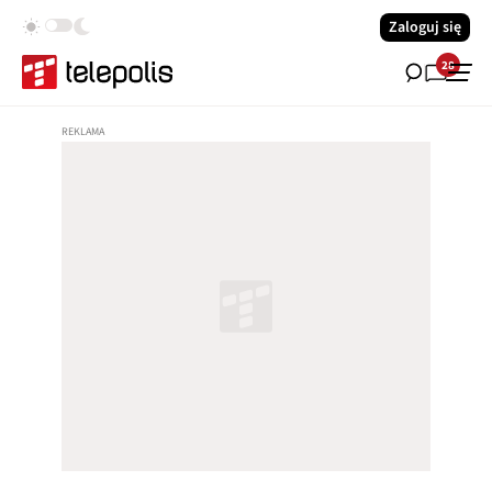
Zaloguj się
28