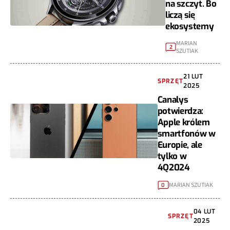
na szczyt. Bo
liczą się
ekosystemy
MARIAN
2
SZUTIAK
21 LUT
SPRZĘT
2025
Canalys
potwierdza:
Apple królem
smartfonów w
Europie, ale
tylko w
4Q2024
MARIAN SZUTIAK
0
04 LUT
SPRZĘT
2025