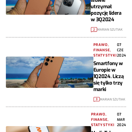
ledwie
utrzymał
pozycję lidera
w 3Q2024
MARIAN SZUTIAK
2
PRAWO,
07
FINANSE,
CZE
STATYSTYKI
2024
Smartfony w
Europie w
1Q2024. Liczą
się tylko trzy
marki
MARIAN SZUTIAK
3
PRAWO,
07
FINANSE,
MAR
STATYSTYKI
2024