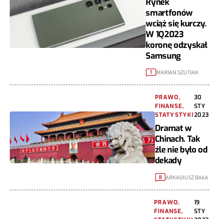
Rynek
smartfonów
wciąż się kurczy.
W 1Q2023
koronę odzyskał
Samsung
MARIAN SZUTIAK
1
PRAWO,
30
FINANSE,
STY
STATYSTYKI
2023
Dramat w
Chinach. Tak
źle nie było od
dekady
ARKADIUSZ BAŁA
8
PRAWO,
19
FINANSE,
STY