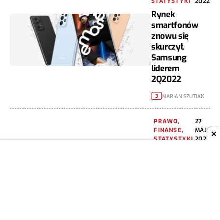
STATYSTYKI
2022
Rynek
smartfonów
znowu się
skurczył.
Samsung
liderem
2Q2022
MARIAN SZUTIAK
3
PRAWO,
27
FINANSE,
MAJ
STATYSTYKI
2022
Rynek
smartfonów w
Europie
ucierpiał przez
wojnę w
Ukrainie