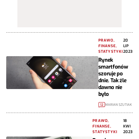
PRAWO,
20
FINANSE,
LIP
STATYSTYKI
2023
Rynek
smartfonów
szoruje po
dnie. Tak źle
dawno nie
było
MARIAN SZUTIAK
12
PRAWO,
18
FINANSE,
KWI
STATYSTYKI
2023