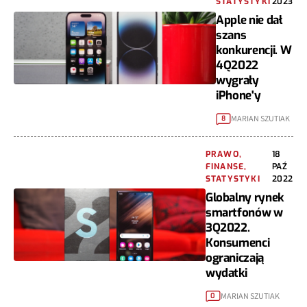
STATYSTYKI
2023
Apple nie dał
szans
konkurencji. W
4Q2022
wygrały
iPhone'y
MARIAN SZUTIAK
8
PRAWO,
18
FINANSE,
PAŹ
STATYSTYKI
2022
Globalny rynek
smartfonów w
3Q2022.
Konsumenci
ograniczają
wydatki
MARIAN SZUTIAK
0