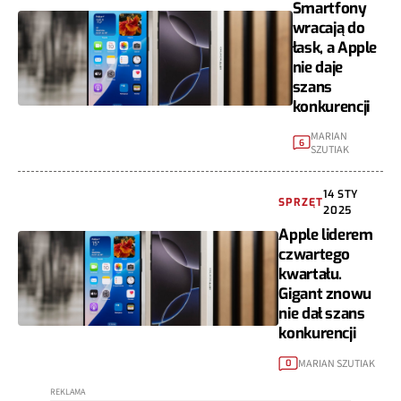
Smartfony
wracają do
łask, a Apple
nie daje
szans
konkurencji
MARIAN
6
SZUTIAK
14 STY
SPRZĘT
2025
Apple liderem
czwartego
kwartału.
Gigant znowu
nie dał szans
konkurencji
MARIAN SZUTIAK
0