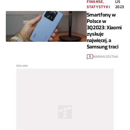
FINANSE,
LIS
STATYSTYKI
2023
Smartfony w
Polsce w
3Q2023: Xiaomi
zyskuje
najwięcej, a
Samsung traci
MARIAN SZUTIAK
5