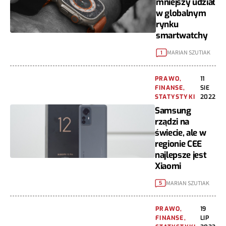
mniejszy udział
w globalnym
rynku
smartwatchy
MARIAN SZUTIAK
1
PRAWO,
11
FINANSE,
SIE
STATYSTYKI
2022
Samsung
rządzi na
świecie, ale w
regionie CEE
najlepsze jest
Xiaomi
MARIAN SZUTIAK
5
PRAWO,
19
FINANSE,
LIP