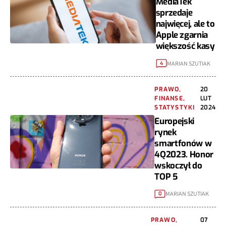
MediaTek
sprzedaje
najwięcej, ale to
Apple zgarnia
większość kasy
MARIAN SZUTIAK
4
PRAWO,
20
FINANSE,
LUT
STATYSTYKI
2024
Europejski
rynek
smartfonów w
4Q2023. Honor
wskoczył do
TOP 5
MARIAN SZUTIAK
0
PRAWO,
07