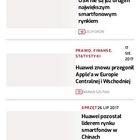
USA nie są już drugim
największym
smartfonowym
rynkiem
LECH OKOŃ
10
17
PRAWO, FINANSE,
SIE
STATYSTYKI
2017
Huawei znowu przegonił
Apple'a w Europie
Centralnej i Wschodniej
MARIAN SZUTIAK
13
SPRZĘT
26 LIP 2017
Huawei pozostał
liderem rynku
smartfonów w
Chinach