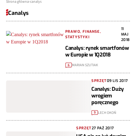
Strona główna
canalys
Canalys
11
PRAWO, FINANSE,
MAJ
STATYSTYKI
2018
Canalys: rynek smartfonów
w Europie w 1Q2018
MARIAN SZUTIAK
6
SPRZĘT
09 LIS 2017
Canalys: Duży
wrogiem
poręcznego
LECH OKOŃ
9
SPRZĘT
27 PAŹ 2017