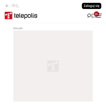
Zaloguj się
25