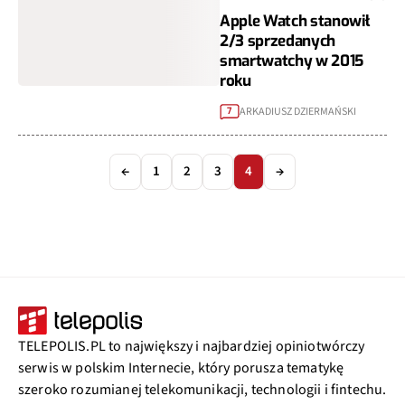
Apple Watch stanowił
2/3 sprzedanych
smartwatchy w 2015
roku
ARKADIUSZ DZIERMAŃSKI
7
←
1
2
3
4
→
TELEPOLIS.PL to największy i najbardziej opiniotwórczy
serwis w polskim Internecie, który porusza tematykę
szeroko rozumianej telekomunikacji, technologii i fintechu.