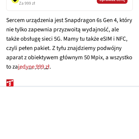
Za 999 zł
Sercem urządzenia jest Snapdragon 6s Gen 4, który
nie tylko zapewnia przyzwoitą wydajność, ale
także obsługę sieci 5G. Mamy tu także eSIM i NFC,
czyli pełen pakiet. Z tyłu znajdziemy podwójny
aparat z obiektywem głównym 50 Mpix, a wszystko
to za
jedyne 999 zł
.
MOTOROLA
SMARTFONY
MOTOROLA MOTO G57 POWER
Źródła zdjęć: Motorola
Zobacz więcej
SPRZĘT
09:26
Lidl