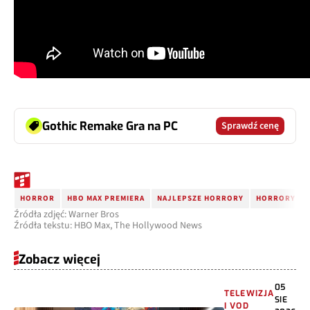
Gothic Remake Gra na PC
Sprawdź cenę
HORROR
HBO MAX PREMIERA
NAJLEPSZE HORRORY
HORRORY
Źródła zdjęć: Warner Bros
Źródła tekstu: HBO Max, The Hollywood News
Zobacz więcej
05
TELEWIZJA
SIE
I VOD