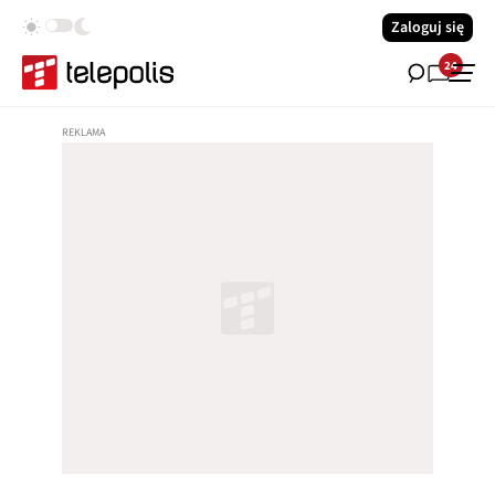
Zaloguj się
24