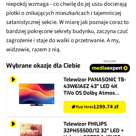
niepokój wzmaga - co chwilę do jej uszu docierają
plotki o znikających mieszkańcach i tajemniczej
satanistycznej sekcie. W miarę jak poznaje coraz to
bardziej pokręcone sekrety budynku, zaczyna czuć
zagrożenie i staje do walki o przetrwanie. A my,
widzowie, razem z nią.
REKLAMA
Wybrane okazje dla Ciebie
Telewizor PANASONIC TB-
43W61AEZ 43" LED 4K
TiVo OS Dolby Atmos
Dolby Vision HDMI 2.1
1299.74 zł
Kup teraz
Telewizor PHILIPS
32PHS5500/12 32" LED +