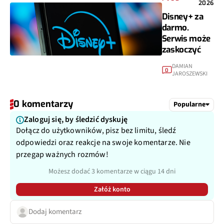
2026
Disney+ za
darmo.
Serwis może
zaskoczyć
DAMIAN
0
JAROSZEWSKI
0 komentarzy
Popularne
Zaloguj się, by śledzić dyskuję
Dołącz do użytkowników, pisz bez limitu, śledź
odpowiedzi oraz reakcje na swoje komentarze. Nie
przegap ważnych rozmów!
Możesz dodać 3 komentarze w ciągu 14 dni
Załóż konto
Dodaj komentarz