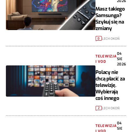
2026
Masz takiego
Samsunga?
Szykuj się na
zmiany
LECH OKOŃ
0
04
TELEWIZJA
SIE
I VOD
2026
Polacy nie
chcą płacić za
telewizję.
Wybierają
coś innego
LECH OKOŃ
2
04
TELEWIZJA
SIE
I VOD