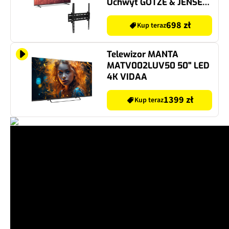
Uchwyt GOTZE & JENSEN
do TV 32-55 cali TM3540T
uchylny regulowany w
698 zł
Kup teraz
pionie Czarny
Telewizor MANTA
MATV002LUV50 50" LED
4K VIDAA
1399 zł
Kup teraz