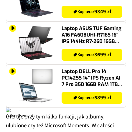
275HX 32GB RAM 1TB
SSD GeForce RTX5060
9349 zł
Kup teraz
DLSS 4 Windows 11 Home,
Funkcje AI
Laptop ASUS TUF Gaming
A16 FA608UHI-R7165 16"
IPS 144Hz R7-260 16GB
RAM 512GB SSD GeForce
RTX5050 DLSS 4, Funkcje
3699 zł
Kup teraz
AI
Laptop DELL Pro 14
PC14255 14" IPS Ryzen AI
7 Pro 350 16GB RAM 1TB
SSD Windows 11
Professional, Funkcje AI
5899 zł
Kup teraz
Oferuje przy tym kilka funkcji, jak albumy,
ulubione czy też Microsoft Moments. W całości