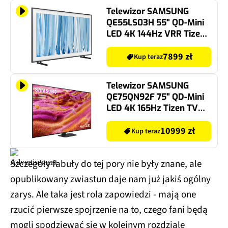
Telewizor SAMSUNG
QE55LS03H 55" QD-Mini
LED 4K 144Hz VRR Tizen
TV Frame Dolby Atmos
HDMI 2.1
7899 zł
Kup teraz
Telewizor SAMSUNG
QE75QN92F 75" QD-Mini
LED 4K 165Hz Tizen TV
Dolby Atmos HDMI 2.1
10999 zł
Kup teraz
Szczegóły fabuły do tej pory nie były znane, ale
opublikowany zwiastun daje nam już jakiś ogólny
zarys. Ale taka jest rola zapowiedzi - mają one
rzucić pierwsze spojrzenie na to, czego fani będą
mogli spodziewać się w kolejnym rozdziale