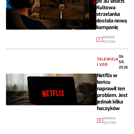
po 30 latach.
Kultowa
strzelanka
dostała nową
kampanię
MARIAN
1
SZUTIAK
06
TELEWIZJA
SIE
I VOD
2026
Netflix w
końcu
naprawił ten
problem. Jest
jednak kilka
haczyków
MARIAN
0
SZUTIAK