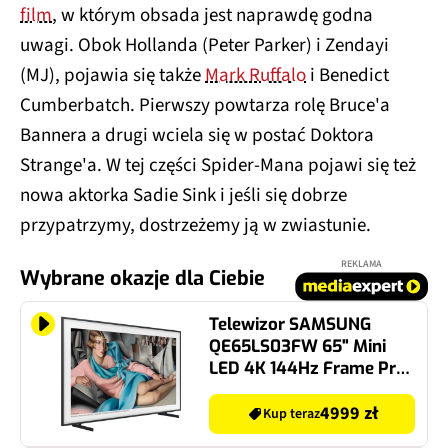
film
, w którym obsada jest naprawdę godna
uwagi. Obok Hollanda (Peter Parker) i Zendayi
(MJ), pojawia się także
Mark Ruffalo
i Benedict
Cumberbatch. Pierwszy powtarza rolę Bruce'a
Bannera a drugi wciela się w postać Doktora
Strange'a. W tej części Spider-Mana pojawi się też
nowa aktorka Sadie Sink i jeśli się dobrze
przypatrzymy, dostrzeżemy ją w zwiastunie.
REKLAMA
Wybrane okazje dla Ciebie
Telewizor SAMSUNG
QE65LS03FW 65" Mini
LED 4K 144Hz Frame Pro
Dolby Atmos
4999 zł
Kup teraz