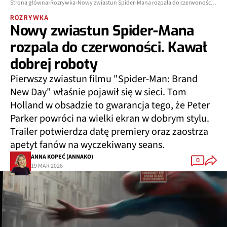
Strona główna
Rozrywka
Nowy zwiastun Spider-Mana rozpala do czerwoności. Kawał dobrej roboty
ROZRYWKA
Nowy zwiastun Spider-Mana
rozpala do czerwoności. Kawał
dobrej roboty
Pierwszy zwiastun filmu "Spider-Man: Brand
New Day" właśnie pojawił się w sieci. Tom
Holland w obsadzie to gwarancja tego, że Peter
Parker powróci na wielki ekran w dobrym stylu.
Trailer potwierdza datę premiery oraz zaostrza
apetyt fanów na wyczekiwany seans.
ANNA KOPEĆ (ANNAKO)
0
19 MAR 2026