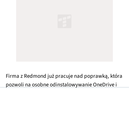
Firma z Redmond już pracuje nad poprawką, która
pozwoli na osobne odinstalowywanie OneDrive i
OneDrive Photos.
MICROSOFT
ONEDRIVE
WINDOWS 11
ONEDRIVE PHOTOS
Źródła zdjęć: Microsoft
Źródła tekstu: Windows Latest