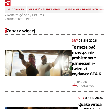
SPIDER-MAN
MARVEL'S SPIDER-MAN
SPIDER-MAN BRAND NEW DAY
Źródła zdjęć: Sony Pictures
Źródła tekstu: People
Zobacz więcej
GRY
08 SIE 2026
To może być
rozwiązanie
problemów z
pamięciami -
twierdzi
wydawca GTA 6
DAMIAN
4
JAROSZEWSKI
GRY
07 SIE 2026
Quake wraca