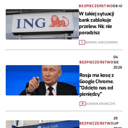
BEZPIECZEŃSTWO
08:41
W takiej sytuacji
bank zablokuje
przelew. Nic nie
poradzisz
DAMIAN JAROSZEWSKI
1
04
BEZPIECZEŃSTWO
SIE
2026
Rosja ma kosę z
Google Chrome.
"Odcięto nas od
pieniędzy"
DOMINIK KRAWCZYK
8
29
BEZPIECZEŃSTWO
LIP