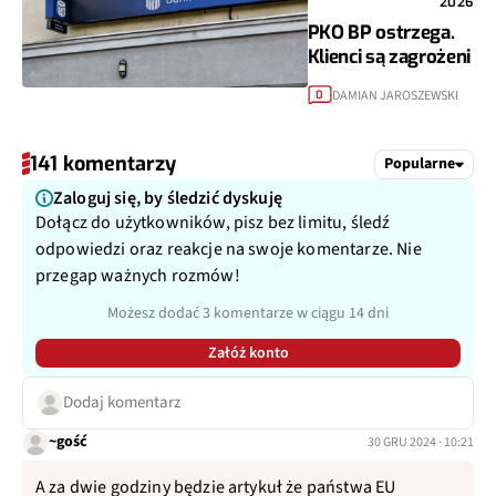
2026
PKO BP ostrzega.
Klienci są zagrożeni
DAMIAN JAROSZEWSKI
0
141 komentarzy
Popularne
Zaloguj się, by śledzić dyskuję
Dołącz do użytkowników, pisz bez limitu, śledź
odpowiedzi oraz reakcje na swoje komentarze. Nie
przegap ważnych rozmów!
Możesz dodać 3 komentarze w ciągu 14 dni
Załóż konto
Dodaj komentarz
~gość
30 GRU 2024 · 10:21
A za dwie godziny będzie artykuł że państwa EU