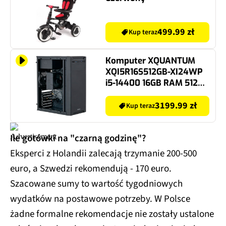
499.99 zł
Kup teraz
Komputer XQUANTUM
XQI5R16S512GB-XI24WP
i5-14400 16GB RAM 512GB
SSD Wi-Fi Windows 11
Professional
3199.99 zł
Kup teraz
Ile gotówki na "czarną godzinę"?
Eksperci z Holandii zalecają trzymanie 200-500
euro, a Szwedzi rekomendują - 170 euro.
Szacowane sumy to wartość tygodniowych
wydatków na postawowe potrzeby. W Polsce
żadne formalne rekomendacje nie zostały ustalone