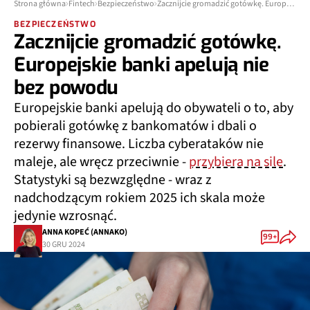
Strona główna
Fintech
Bezpieczeństwo
Zacznijcie gromadzić gotówkę. Europejskie banki apelują nie bez powodu
BEZPIECZEŃSTWO
Zacznijcie gromadzić gotówkę.
Europejskie banki apelują nie
bez powodu
Europejskie banki apelują do obywateli o to, aby
pobierali gotówkę z bankomatów i dbali o
rezerwy finansowe. Liczba cyberataków nie
maleje, ale wręcz przeciwnie -
przybiera na sile
.
Statystyki są bezwzględne - wraz z
nadchodzącym rokiem 2025 ich skala może
jedynie wzrosnąć.
ANNA KOPEĆ (ANNAKO)
99+
30 GRU 2024