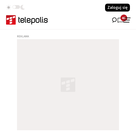
Zaloguj się
40