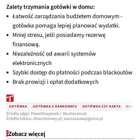
Zalety trzymania gotówki w domu:
Łatwość zarządzania budżetem domowym -
gotówka pomaga lepiej planować wydatki.
Mniej stresu, jeśli posiadamy rezerwę
finansową.
Niezależność od awarii systemów
elektronicznych
Szybki dostęp do płatności podczas blackoutów
Brak prowizji i opłat dodatkowych
GOTÓWKA
GOTÓWKA Z BANKOMATU
GOTÓWKA CZY KARTA
GOTÓW
Źródła zdjęć: PawelKacperek / Shutterstock
Źródła tekstu: directmoney.pl, warszawawpigulce.pl
Zobacz więcej