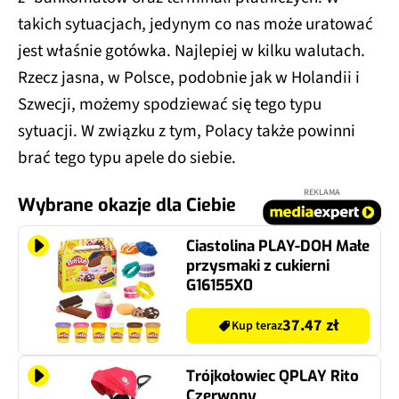
takich sytuacjach, jedynym co nas może uratować
jest właśnie gotówka. Najlepiej w kilku walutach.
Rzecz jasna, w Polsce, podobnie jak w Holandii i
Szwecji, możemy spodziewać się tego typu
sytuacji. W związku z tym, Polacy także powinni
brać tego typu apele do siebie.
REKLAMA
Wybrane okazje dla Ciebie
Ciastolina PLAY-DOH Małe
przysmaki z cukierni
G16155X0
37.47 zł
Kup teraz
Trójkołowiec QPLAY Rito
Czerwony