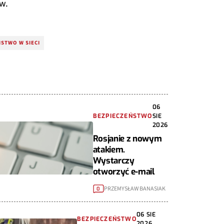
w.
STWO W SIECI
06
BEZPIECZEŃSTWO
SIE
2026
Rosjanie z nowym
atakiem.
Wystarczy
otworzyć e-mail
PRZEMYSŁAW BANASIAK
0
06 SIE
BEZPIECZEŃSTWO
2026