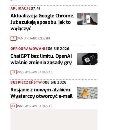
APLIKACJE
07:41
Aktualizacja Google Chrome.
Już szukają sposobu, jak to
wyłączyć
DAMIAN JAROSZEWSKI
1
OPROGRAMOWANIE
06 SIE 2026
ChatGPT bez limitu. OpenAI
właśnie zmienia zasady gry
PRZEMYSŁAW BANASIAK
0
BEZPIECZEŃSTWO
06 SIE 2026
Rosjanie z nowym atakiem.
Wystarczy otworzyć e-mail
PRZEMYSŁAW BANASIAK
0