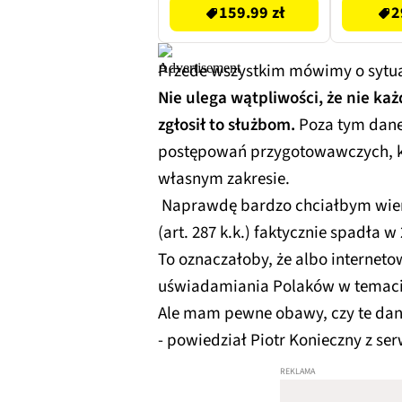
159.99 zł
2
Przede wszystkim mówimy o sytuacj
Nie ulega wątpliwości, że nie każ
zgłosił to służbom.
Poza tym dane p
postępowań przygotowawczych, k
własnym zakresie.
Naprawdę bardzo chciałbym wier
(art. 287 k.k.) faktycznie spadła w 
To oznaczałoby, że albo interneto
uświadamiania Polaków w temacie
Ale mam pewne obawy, czy te dan
- powiedział Piotr Konieczny z ser