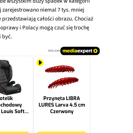
de wszystkim duży spadek w kategorii
j zarejestrowano niemal 7 tys. mniej
e przedstawiają całości obrazu. Chociaż
oprawy i Polacy mogą czuć się trochę
i być.
REKLAMA
otelik
Przynęta LIBRA
ochodowy
LURES Larva 4.5 cm
ouis Soft i-
Czerwony
0-150 cm (15-
Czarno-szary
23.99 zł