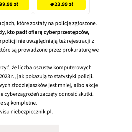
99.99 zł
23.99 zł
ach, które zostały na policję zgłoszone.
dy, kto padł ofiarą cyberprzestępców,
olicji nie uwzględniają też rejestracji z
tóre są prowadzone przez prokuraturę we
zyć, że liczba oszustw komputerowych
2023 r., jak pokazują to statystyki policji.
wych złodziejaszków jest mniej, albo akcje
 cyberzagrożeń zaczęły odnosić skutki.
e są kompletne.
wisu niebezpiecznik.pl.