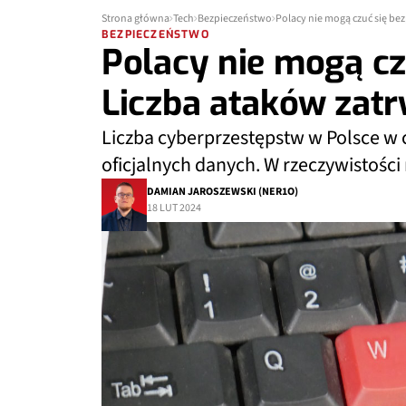
Strona główna
Tech
Bezpieczeństwo
Polacy nie mogą czuć się be
BEZPIECZEŃSTWO
Polacy nie mogą cz
Liczba ataków zat
Liczba cyberprzestępstw w Polsce w ci
oficjalnych danych. W rzeczywistości
DAMIAN JAROSZEWSKI (NER1O)
18 LUT 2024