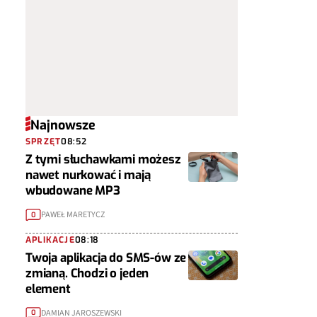
Najnowsze
SPRZĘT
08:52
Z tymi słuchawkami możesz
nawet nurkować i mają
wbudowane MP3
PAWEŁ MARETYCZ
0
APLIKACJE
08:18
Twoja aplikacja do SMS-ów ze
zmianą. Chodzi o jeden
element
DAMIAN JAROSZEWSKI
0