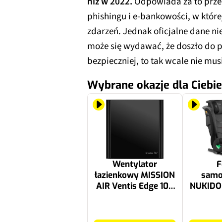
niż w 2022.
Odpowiada za to prze
phishingu i e-bankowości, w które
zdarzeń. Jednak oficjalne dane ni
może się wydawać, że doszło do p
bezpieczniej, to tak wcale nie mus
Wybrane okazje dla Ciebie
Wentylator
F
łazienkowy MISSION
sam
AIR Ventis Edge 100
NUKIDO L
H+T Czarny
Size 10
36 kg) 
159.99 zł
299.99 zł