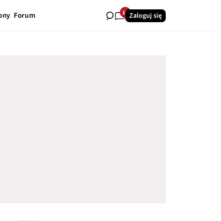
10
ony
Forum
Zaloguj się