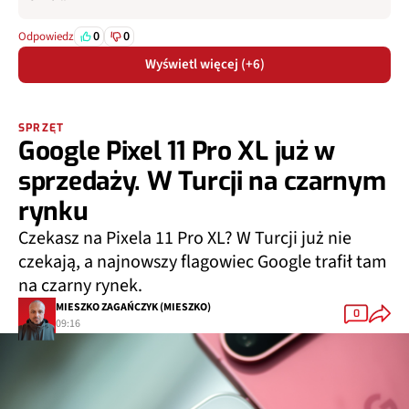
0
0
Odpowiedz
Wyświetl więcej (+6)
SPRZĘT
Google Pixel 11 Pro XL już w
sprzedaży. W Turcji na czarnym
rynku
Czekasz na Pixela 11 Pro XL? W Turcji już nie
czekają, a najnowszy flagowiec Google trafił tam
na czarny rynek.
MIESZKO ZAGAŃCZYK (MIESZKO)
0
09:16