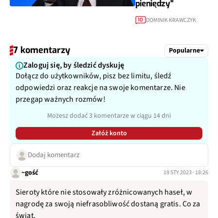
pieniędzy"
DOMINIK KRAWCZYK
10
7 komentarzy
Popularne
Zaloguj się, by śledzić dyskuję
Dołącz do użytkowników, pisz bez limitu, śledź
odpowiedzi oraz reakcje na swoje komentarze. Nie
przegap ważnych rozmów!
Możesz dodać 3 komentarze w ciągu 14 dni
Załóż konto
Dodaj komentarz
~gość
19 STY 2023 · 18:26
Sieroty które nie stosowały zróżnicowanych haseł, w
nagrodę za swoją niefrasobliwość dostaną gratis. Co za
świat.