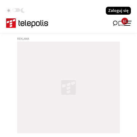
Zaloguj się
11