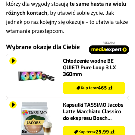
którzy dla wygody stosują
te same hasła na wielu
różnych kontach
, by ułatwić sobie życie. Jak
jednak po raz kolejny się okazuje – to ułatwia także
włamania przestępcom.
REKLAMA
Wybrane okazje dla Ciebie
Chłodzenie wodne BE
QUIET! Pure Loop 3 LX
360mm
465 zł
Kup teraz
Kapsułki TASSIMO Jacobs
Latte Macchiato Classico
do ekspresu Bosch
Tassimo
25.99 zł
Kup teraz