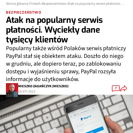
Strona główna
Fintech
Bezpieczeństwo
Atak na popularny serwis płatności. Wyciekły dane tysięcy klientów
BEZPIECZEŃSTWO
Atak na popularny serwis
płatności. Wyciekły dane
tysięcy klientów
Popularny także wśród Polaków serwis płatniczy
PayPal stał się obiektem ataku. Doszło do niego
w grudniu, ale dopiero teraz, po zablokowaniu
dostępu i wyjaśnieniu sprawy, PayPal rozsyła
informacje do użytkowników.
MIESZKO ZAGAŃCZYK (MIESZKO)
7
19 STY 2023