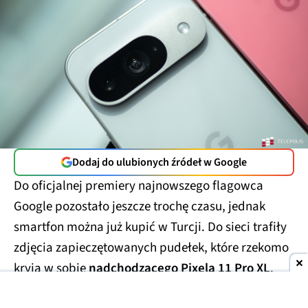
Dodaj do ulubionych źródeł w Google
Do oficjalnej premiery najnowszego flagowca
Google pozostało jeszcze trochę czasu, jednak
smartfon można już kupić w Turcji. Do sieci trafiły
zdjęcia zapieczętowanych pudełek, które rzekomo
kryją w sobie
nadchodzącego Pixela 11 Pro XL
.
Smartfony miały trafić w ręce handlarzy z szarej
strefy, którzy wycenili te przedpremierowe rarytasy