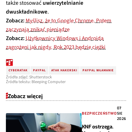
także stosować
uwierzytelnianie
dwuskładnikowe
.
Zobacz:
Myślisz, że to Google Chrome. Potem
zaczynają znikać pieniądze
Zobacz:
Użytkownicy Windows i Androida
zagrożeni jak nigdy. Rok 2023 będzie ciężki
CYBERATAK
PAYPAL
ATAK HAKERSKI
PAYPAL WŁAMANIE
Źródła zdjęć: Shutterstock
Źródła tekstu: Bleeping Computer
Zobacz więcej
07
BEZPIECZEŃSTWO
SIE
2026
KNF ostrzega.
Uwaga, to nie są