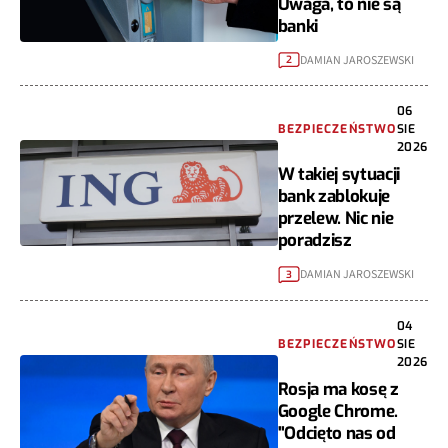
banki
DAMIAN JAROSZEWSKI
2
06
BEZPIECZEŃSTWO
SIE
2026
W takiej sytuacji
bank zablokuje
przelew. Nic nie
poradzisz
DAMIAN JAROSZEWSKI
3
04
BEZPIECZEŃSTWO
SIE
2026
Rosja ma kosę z
Google Chrome.
"Odcięto nas od