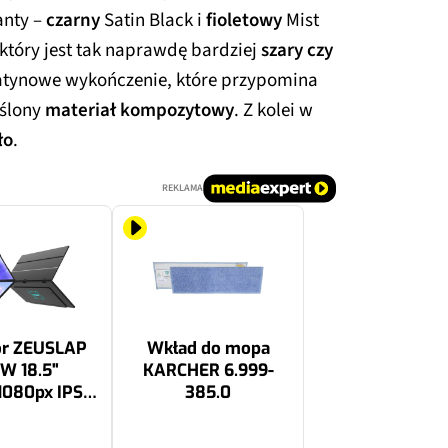
anty –
czarny
Satin Black i
fioletowy
Mist
, który jest tak naprawdę bardziej
szary czy
atynowe wykończenie, które przypomina
eślony
materiał kompozytowy
. Z kolei w
ło
.
REKLAMA
or ZEUSLAP
Wkład do mopa
W 18.5"
KARCHER 6.999-
1080px IPS
385.0
120Hz
39.99 zł