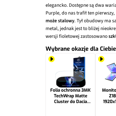
elegancko. Dostępne są dwa wari
Purple, do nas trafił ten pierwszy
może stalowy
. Tył obudowy ma s
metal, jednak jest to bliżej nieokr
wersji fioletowej zastosowano
szk
Wybrane okazje dla Ciebie
Folia ochronna 3MK
Monit
TechWrap Matte
Z18
Cluster do Dacia
1920x
Duster Journey
2025-
129.99 zł
1699 zł