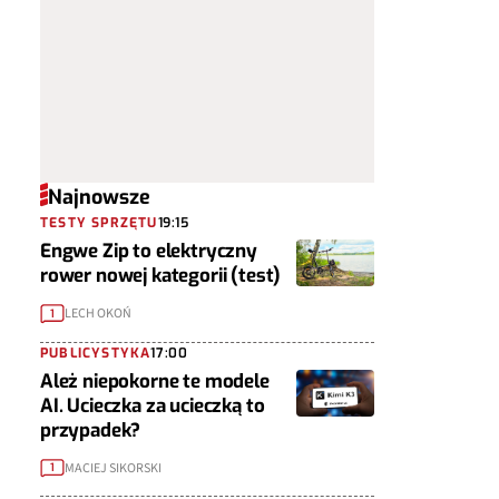
Najnowsze
TESTY SPRZĘTU
19:15
Engwe Zip to elektryczny
rower nowej kategorii (test)
LECH OKOŃ
1
PUBLICYSTYKA
17:00
Ależ niepokorne te modele
AI. Ucieczka za ucieczką to
przypadek?
MACIEJ SIKORSKI
1