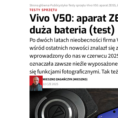
Strona główna
Publicystyka
Testy sprzętu
Vivo V50: aparat ZEISS, 
TESTY SPRZĘTU
Vivo V50: aparat ZE
duża bateria (test)
Po dwóch latach nieobecności firma Vi
wśród ostatnich nowości znalazł się
wprowadzony do nas w czerwcu 2025 r.
oznaczała zawsze nieźle wyposażone 
się funkcjami fotograficznymi. Tak też j
MIESZKO ZAGAŃCZYK (MIESZKO)
22 CZE 2025