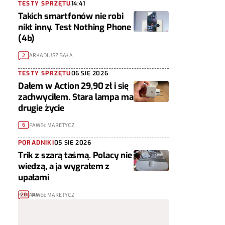
TESTY SPRZĘTU
14:41
Takich smartfonów nie robi
nikt inny. Test Nothing Phone
(4b)
ARKADIUSZ BAŁA
2
TESTY SPRZĘTU
06 SIE 2026
Dałem w Action 29,90 zł i się
zachwyciłem. Stara lampa ma
drugie życie
PAWEŁ MARETYCZ
6
PORADNIKI
05 SIE 2026
Trik z szarą taśmą. Polacy nie
wiedzą, a ja wygrałem z
upałami
PAWEŁ MARETYCZ
20