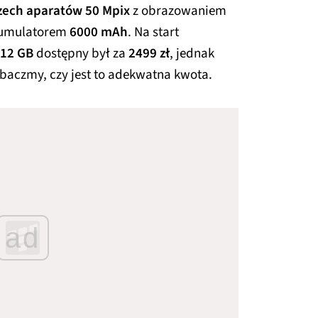
zech aparatów 50 Mpix
z obrazowaniem
akumulatorem
6000 mAh
. Na start
512 GB
dostępny był za
2499 zł
, jednak
obaczmy, czy jest to adekwatna kwota.
ad