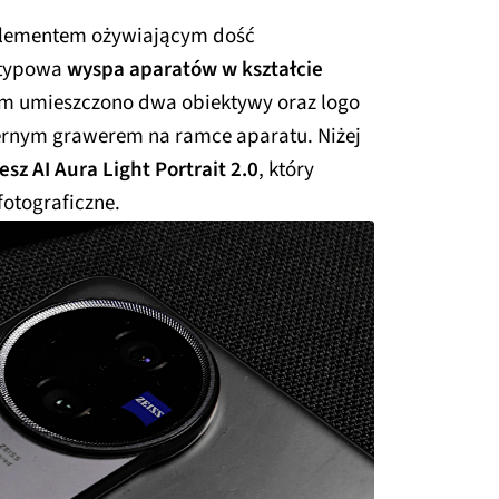
 elementem ożywiającym dość
etypowa
wyspa aparatów w kształcie
ym umieszczono dwa obiektywy oraz logo
ternym grawerem na ramce aparatu. Niżej
sz AI Aura Light Portrait 2.0
, który
otograficzne.