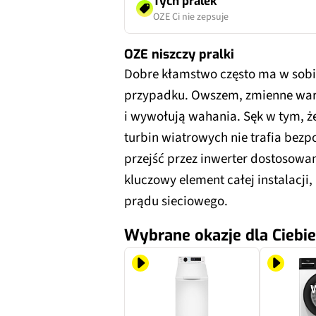
Tych pralek
OZE Ci nie zepsuje
OZE niszczy pralki
Dobre kłamstwo często ma w sobie
przypadku. Owszem, zmienne waru
i wywołują wahania. Sęk w tym, że
turbin wiatrowych nie trafia bezp
przejść przez inwerter dostosowan
kluczowy element całej instalacj
prądu sieciowego.
Wybrane okazje dla Ciebie