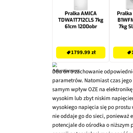
Pralka AMICA
Pralka
TDWA1T712CLS 7kg
B1WF
61cm 1200obr
7kg S
1
1799.99 zł
1399.99 zł
1799.99 zł
Dba on o zachowanie odpowiedniej
parametrów. Natomiast czas jego r
samym wpływ OZE na elektronikę j
wysokim lub zbyt niskim napięcie
wysokiego napięcia się po prostu wy
nie oddaje go do sieci, ponieważ
potencjale do ośrodka o niższym p