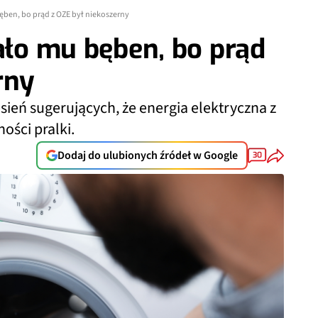
bęben, bo prąd z OZE był niekoszerny
wało mu bęben, bo prąd
rny
esień sugerujących, że energia elektryczna z
ności pralki.
Dodaj do ulubionych źródeł w Google
30