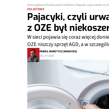
Strona główna
Publicystyka
Felietony
Pajacyki, czyli urwało mu 
FELIETONY
Pajacyki, czyli ur
z OZE był niekosze
W sieci pojawia się coraz więcej doni
OZE niszczy sprzęt AGD, a w szczegól
PAWEŁ MARETYCZ (MANIIIEK)
28 LUT 2026