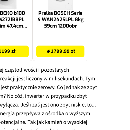
 BEKO b100
Pralka BOSCH Serie
M2721BBPL
4 WAN2425LPL 8kg
lim 47.4cm
59cm 1200obr
200obr
1799.99 zł
1199 zł
1799.99 zł
 częstotliwości i pozostałych
eakcji jest liczony w milisekundach. Tym
est praktycznie zerowy. Co jednak ze zbyt
m? No cóż, inwerter w przypadku zbyt
łącza. Jeśli zaś jest ono zbyt niskie, to...
 energia przepływa z ośrodka o wyższym
otencjalne. Tak jak kamień o wysokiej