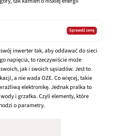
góry, tak kamień o niskiej energii
Sprawdź cenę
e swój inwerter tak, aby oddawać do sieci
ego napięcia, to rzeczywiście może
swoich, jak i swoich sąsiadów. Jest to
acji, a nie wada OZE. Co więcej, takie
rażliwą elektronikę. Jednak pralka to
wody i grzałka. Czyli elementy, które
hodzi o parametry.