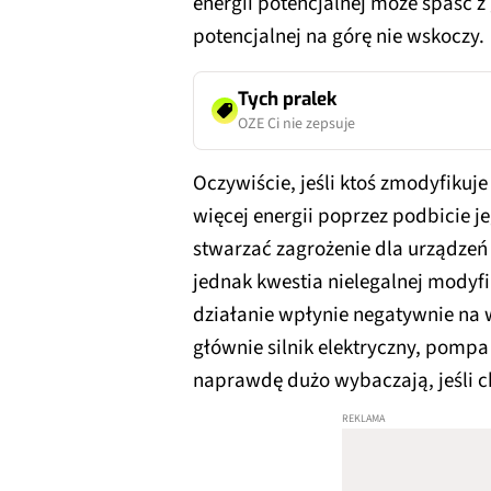
energii potencjalnej może spaść z 
potencjalnej na górę nie wskoczy.
Tych pralek
OZE Ci nie zepsuje
Oczywiście, jeśli ktoś zmodyfikuj
więcej energii poprzez podbicie j
stwarzać zagrożenie dla urządzeń 
jednak kwestia nielegalnej modyfik
działanie wpłynie negatywnie na w
głównie silnik elektryczny, pompa 
naprawdę dużo wybaczają, jeśli c