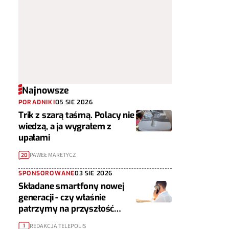
Najnowsze
PORADNIKI
05 SIE 2026
Trik z szarą taśmą. Polacy nie
wiedzą, a ja wygrałem z
upałami
PAWEŁ MARETYCZ
20
SPONSOROWANE
03 SIE 2026
Składane smartfony nowej
generacji - czy właśnie
patrzymy na przyszłość
urządzeń mobilnych?
REDAKCJA TELEPOLIS
1