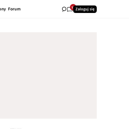
19
ony
Forum
Zaloguj się