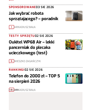
SPONSOROWANE
03 SIE 2026
Jak wybrać robota
sprzątającego? – poradnik
ARKADIUSZ BAŁA
1
TESTY SPRZĘTU
02 SIE 2026
Oukitel WP68 Air – lekki
pancerniak do plecaka
ucieczkowego (test)
MIESZKO ZAGAŃCZYK
6
RANKINGI
02 SIE 2026
Telefon do 2000 zł – TOP 5
na sierpień 2026
ARKADIUSZ BAŁA
4