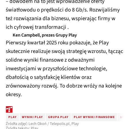
– dowodem na to jest wprowadzenie oferty
światłowodu o prędkości do 8 Gb/s. Rozwijaliśmy
też rozwiązania dla biznesu, wspierając firmy w
ich cyfrowej transformacji .
Ken Campbell, prezes Grupy Play
Pierwszy kwartał 2025 roku pokazuje, że Play
skutecznie realizuje swoją strategię wzrostu, łącząc
solidne wyniki finansowe z odważnymi
inwestycjami w przyszłościowe technologie,
dbałością o satysfakcję klientów oraz
zrównoważony rozwój. To dobrze wróży na kolejne
okresy.
PLAY
WYNIKI PLAY
GRUPA PLAY
PLAY WYNIKI FINANSOWE
1Q20
Źródła zdjęć: Lech Okoń / Telepolis.pl, Play
Źródła tekstu: Play