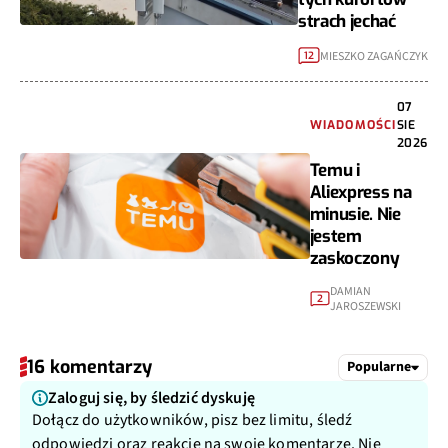
strach jechać
MIESZKO ZAGAŃCZYK
12
07
WIADOMOŚCI
SIE
2026
Temu i
Aliexpress na
minusie. Nie
jestem
zaskoczony
DAMIAN
2
JAROSZEWSKI
16 komentarzy
Popularne
Zaloguj się, by śledzić dyskuję
Dołącz do użytkowników, pisz bez limitu, śledź
odpowiedzi oraz reakcje na swoje komentarze. Nie