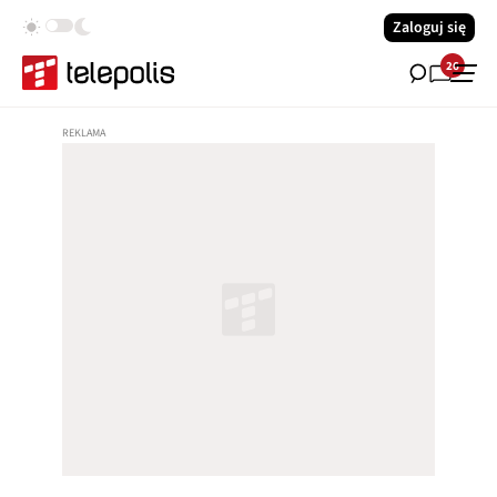
Zaloguj się
26