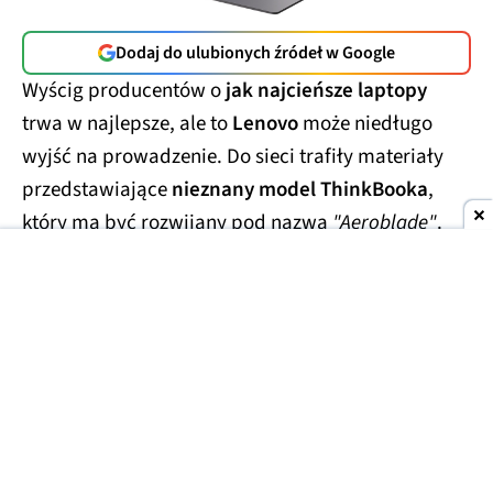
Dodaj do ulubionych źródeł w Google
Wyścig producentów o
jak najcieńsze laptopy
trwa w najlepsze, ale to
Lenovo
może niedługo
wyjść na prowadzenie. Do sieci trafiły materiały
przedstawiające
nieznany model ThinkBooka
,
który ma być rozwijany pod nazwą
"Aeroblade"
.
Jego obudowa wygląda
wręcz absurdalnie
smukło.