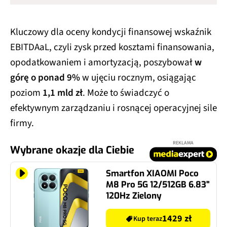
Kluczowy dla oceny kondycji finansowej wskaźnik
EBITDAaL, czyli zysk przed kosztami finansowania,
opodatkowaniem i amortyzacją, poszybował
w
górę o ponad 9%
w ujęciu rocznym, osiągając
poziom
1,1 mld zł
. Może to świadczyć o
efektywnym zarządzaniu i rosnącej operacyjnej sile
firmy.
REKLAMA
Wybrane okazje dla Ciebie
Smartfon XIAOMI Poco
M8 Pro 5G 12/512GB 6.83"
120Hz Zielony
1429 zł
Kup teraz