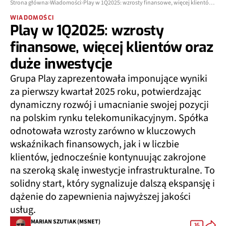
Strona główna
Wiadomości
Play w 1Q2025: wzrosty finansowe, więcej klientów oraz duże inwestycje
WIADOMOŚCI
Play w 1Q2025: wzrosty
finansowe, więcej klientów oraz
duże inwestycje
Grupa Play zaprezentowała imponujące wyniki
za pierwszy kwartał 2025 roku, potwierdzając
dynamiczny rozwój i umacnianie swojej pozycji
na polskim rynku telekomunikacyjnym. Spółka
odnotowała wzrosty zarówno w kluczowych
wskaźnikach finansowych, jak i w liczbie
klientów, jednocześnie kontynuując zakrojone
na szeroką skalę inwestycje infrastrukturalne. To
solidny start, który sygnalizuje dalszą ekspansję i
dążenie do zapewnienia najwyższej jakości
usług.
MARIAN SZUTIAK (MSNET)
16