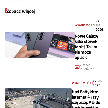
Zobacz więcej
07
WIADOMOŚCI
SIE
2026
Nowe Galaxy
kilka stówek
taniej. Tak to
się może
opłacić
MIESZKO
0
ZAGAŃCZYK
07 SIE
WIADOMOŚCI
2026
Nad Bałtykiem
internet 4 razy
szybszy. Ale do
tych kurortów