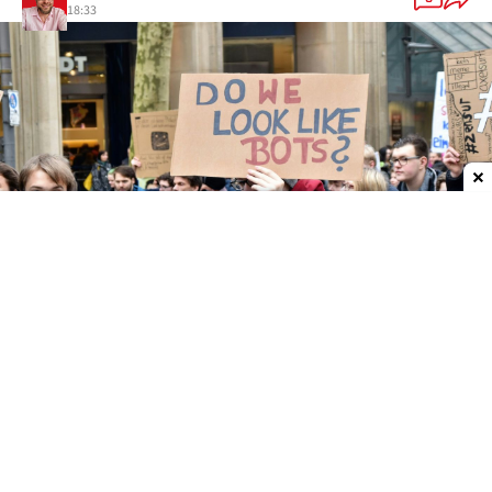
18:33
Dodaj do ulubionych źródeł w Google
Boty. Coraz więcej botów
"Teoria martwego internetu" sformułowana w 2021
r. odnosi się do lat 2016-17, kiedy to ludzie
stopniowo przestali być głównym "motorem
napędowym" ruchu sieciowego, a zamiast tego