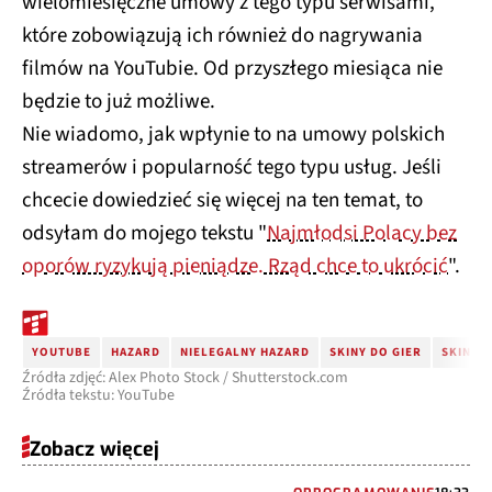
wielomiesięczne umowy z tego typu serwisami,
które zobowiązują ich również do nagrywania
filmów na YouTubie. Od przyszłego miesiąca nie
będzie to już możliwe.
Nie wiadomo, jak wpłynie to na umowy polskich
streamerów i popularność tego typu usług. Jeśli
chcecie dowiedzieć się więcej na ten temat, to
odsyłam do mojego tekstu "
Najmłodsi Polacy bez
oporów ryzykują pieniądze. Rząd chce to ukrócić
".
YOUTUBE
HAZARD
NIELEGALNY HAZARD
SKINY DO GIER
SKINY D
Źródła zdjęć: Alex Photo Stock / Shutterstock.com
Źródła tekstu: YouTube
Zobacz więcej