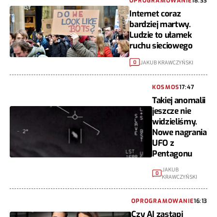
OPROGRAMOWANIE
18:33
Internet coraz
bardziej martwy.
Ludzie to ułamek
ruchu sieciowego
JAKUB KRAWCZYŃSKI
0
KOSMOS
17:47
Takiej anomalii
jeszcze nie
widzieliśmy.
Nowe nagrania
UFO z
Pentagonu
JAKUB
0
KRAWCZYŃSKI
OPROGRAMOWANIE
16:13
Czy AI zastąpi