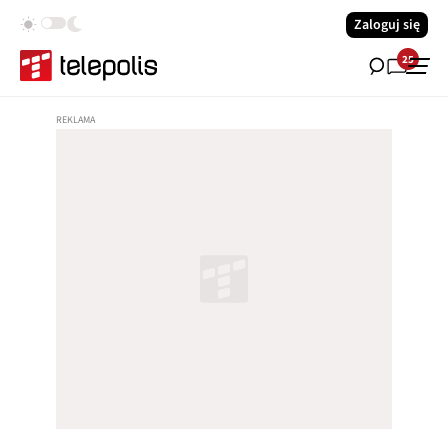
Zaloguj się
25