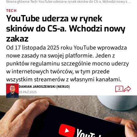
Strona główna
Tech
YouTube uderza w rynek skinów do CS-a. Wchodzi nowy zakaz
TECH
YouTube uderza w rynek
skinów do CS-a. Wchodzi nowy
zakaz
Od 17 listopada 2025 roku YouTube wprowadza
nowe zasady na swojej platformie. Jeden z
punktów regulaminu szczególnie mocno uderzy
w internetowych twórców, w tym przede
wszystkim streamerów z własnymi kanałami.
DAMIAN JAROSZEWSKI (NER1O)
2
29 PAŹ 2025