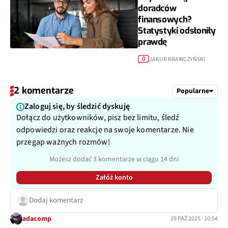
doradców
finansowych?
Statystyki odsłoniły
prawdę
JAKUB KRAWCZYŃSKI
0
2 komentarze
Popularne
Zaloguj się, by śledzić dyskuję
Dołącz do użytkowników, pisz bez limitu, śledź
odpowiedzi oraz reakcje na swoje komentarze. Nie
przegap ważnych rozmów!
Możesz dodać 3 komentarze w ciągu 14 dni
Załóż konto
Dodaj komentarz
adacomp
29 PAŹ 2025 · 10:54