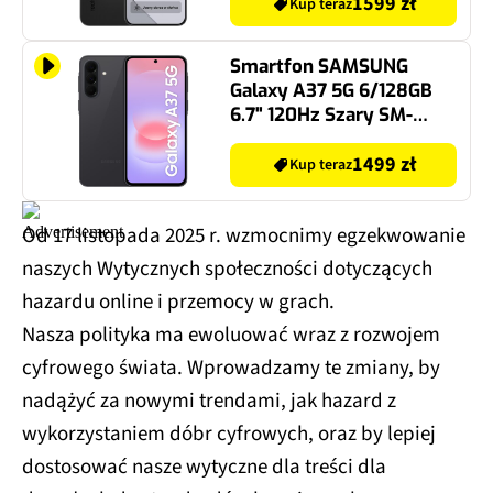
1599 zł
Kup teraz
Smartfon SAMSUNG
Galaxy A37 5G 6/128GB
6.7" 120Hz Szary SM-
A376
1499 zł
Kup teraz
Od 17 listopada 2025 r. wzmocnimy egzekwowanie
naszych Wytycznych społeczności dotyczących
hazardu online i przemocy w grach.
Nasza polityka ma ewoluować wraz z rozwojem
cyfrowego świata. Wprowadzamy te zmiany, by
nadążyć za nowymi trendami, jak hazard z
wykorzystaniem dóbr cyfrowych, oraz by lepiej
dostosować nasze wytyczne dla treści dla