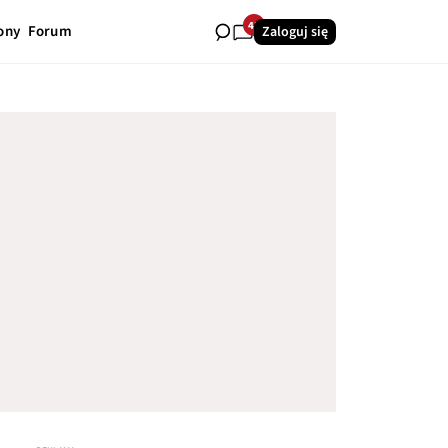
43
ony
Forum
Zaloguj się