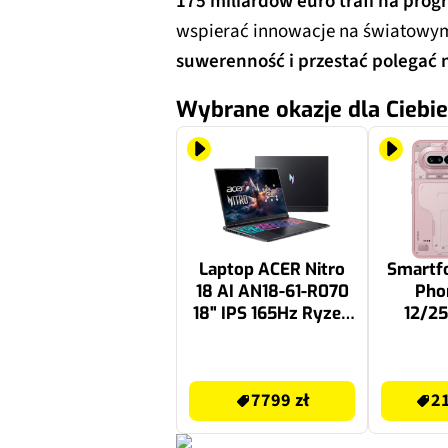
175 miliardów euro trafi na pro
wspierać innowacje na światowy
suwerenność i przestać polegać 
Wybrane okazje dla Ciebie
Laptop ACER Nitro
Smartf
18 AI AN18-61-R070
Pho
18" IPS 165Hz Ryzen
12/25
AI 7 350 16GB RAM
120H
1TB SSD GeForce
7799 zł
2199.99 zł
RTX5060 DLSS 4
7799 zł
21
Windows 11 Home,
Funkcje AI