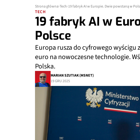
Strona główna
Tech
19 fabryk AI w Europie. Dwie powstaną w Pol
TECH
19 fabryk AI w Eur
Polsce
Europa rusza do cyfrowego wyścigu z
euro na nowoczesne technologie. Wśr
Polska.
MARIAN SZUTIAK (MSNET)
19 GRU 2025