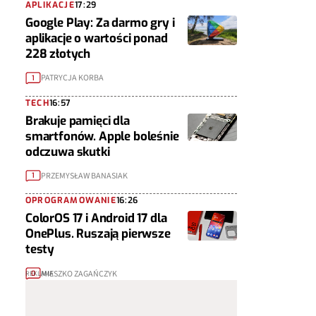
APLIKACJE
17:29
Google Play: Za darmo gry i
aplikacje o wartości ponad
228 złotych
PATRYCJA KORBA
1
TECH
16:57
Brakuje pamięci dla
smartfonów. Apple boleśnie
odczuwa skutki
PRZEMYSŁAW BANASIAK
1
OPROGRAMOWANIE
16:26
ColorOS 17 i Android 17 dla
OnePlus. Ruszają pierwsze
testy
MIESZKO ZAGAŃCZYK
0