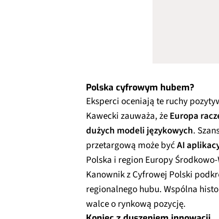
Polska cyfrowym hubem?
Eksperci oceniają te ruchy pozyty
Kawecki zauważa, że
Europa racze
dużych modeli językowych
. Szan
przetargową może być
AI aplika
Polska i region Europy Środkowo-
Kanownik z Cyfrowej Polski podkr
regionalnego hubu. Wspólna histo
walce o rynkową pozycję.
Koniec z duszeniem innowacji