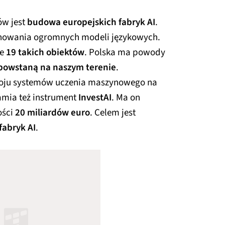
ów jest
budowa europejskich fabryk AI
.
renowania ogromnych modeli językowych.
ie
19 takich obiektów
. Polska ma powody
 powstaną na naszym terenie
.
woju systemów uczenia maszynowego na
amia też instrument
InvestAI
. Ma on
ości
20 miliardów euro
. Celem jest
fabryk AI
.