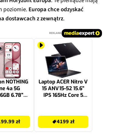
gram Horyzont Europa
. Te pieniądze mają
m poziomie.
Europa chce odzyskać
na dostawcach z zewnątrz
.
REKLAMA
on NOTHING
Laptop ACER Nitro V
ne 4a 5G
15 ANV15-52 15.6"
6GB 6.78"
IPS 165Hz Core 5
z Różowy
210H 16GB RAM
512GB SSD GeForce
4199 zł
RTX5060 DLSS 4,
99.99 zł
4199 zł
Funkcje AI