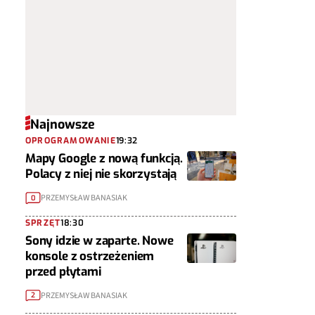
Najnowsze
OPROGRAMOWANIE
19:32
Mapy Google z nową funkcją.
Polacy z niej nie skorzystają
PRZEMYSŁAW BANASIAK
0
SPRZĘT
18:30
Sony idzie w zaparte. Nowe
konsole z ostrzeżeniem
przed płytami
PRZEMYSŁAW BANASIAK
2