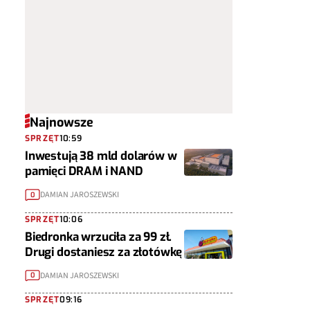
Najnowsze
SPRZĘT
10:59
Inwestują 38 mld dolarów w
pamięci DRAM i NAND
DAMIAN JAROSZEWSKI
0
SPRZĘT
10:06
Biedronka wrzuciła za 99 zł.
Drugi dostaniesz za złotówkę
DAMIAN JAROSZEWSKI
0
SPRZĘT
09:16