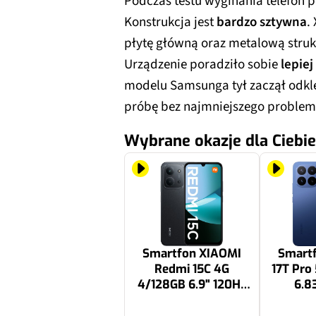
Podczas testu wyginania telefon 
Konstrukcja jest
bardzo sztywna
.
płytę główną oraz metalową struk
Urządzenie poradziło sobie
lepie
modelu Samsunga tył zaczął odkl
próbę bez najmniejszego problem
Wybrane okazje dla Ciebie
Smartfon XIAOMI
Smart
Redmi 15C 4G
17T Pro
4/128GB 6.9" 120Hz
6.8
Czarny
Ni