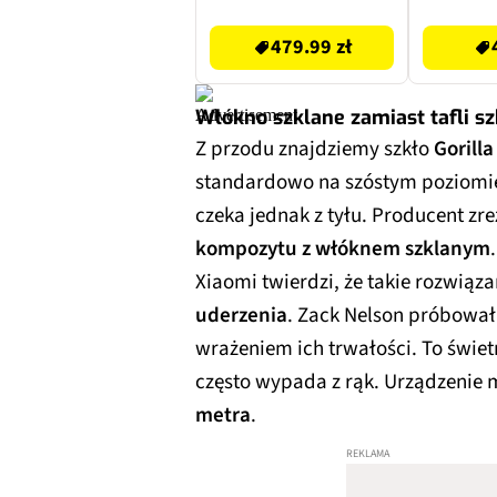
479.99 zł
4499 zł
479.99 zł
Włókno szklane zamiast tafli sz
Z przodu znajdziemy szkło
Gorilla
standardowo na szóstym poziomie
czeka jednak z tyłu. Producent zr
kompozytu z włóknem szklanym
.
Xiaomi twierdzi, że takie rozwiąza
uderzenia
. Zack Nelson próbował
wrażeniem ich trwałości. To świe
często wypada z rąk. Urządzenie
metra
.