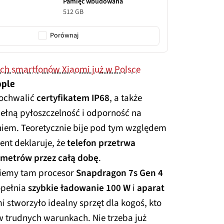
Pamięć wbudowana
512 GB
Porównaj
ch smartfonów Xiaomi już w Polsce
pple
pochwalić
certyfikatem IP68
, a także
pełną pyłoszczelność i odporność na
iem. Teoretycznie bije pod tym względem
ent deklaruje, że
telefon przetrwa
 metrów przez całą dobę
.
ziemy tam procesor
Snapdragon 7s Gen 4
opełnia
szybkie ładowanie 100 W
i
aparat
i stworzyło idealny sprzęt dla kogoś, kto
w trudnych warunkach. Nie trzeba już