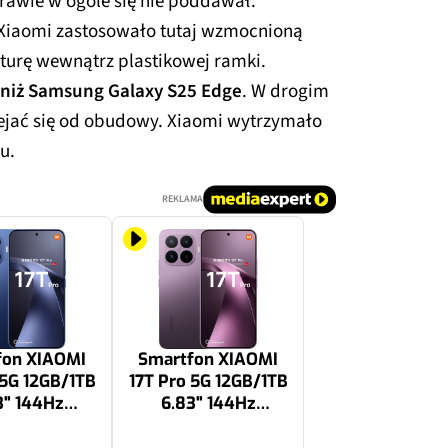
prawie w ogóle się nie poddawał.
 Xiaomi zastosowało tutaj wzmocnioną
turę wewnątrz plastikowej ramki.
j niż Samsung Galaxy S25 Edge
. W drogim
ejać się od obudowy. Xiaomi wytrzymało
u.
REKLAMA
fon XIAOMI
Smartfon XIAOMI
 5G 12GB/1TB
17T Pro 5G 12GB/1TB
3" 144Hz
6.83" 144Hz
ebieski
Fioletowy