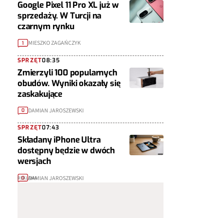
Google Pixel 11 Pro XL już w
sprzedaży. W Turcji na
czarnym rynku
MIESZKO ZAGAŃCZYK
1
SPRZĘT
08:35
Zmierzyli 100 popularnych
obudów. Wyniki okazały się
zaskakujące
DAMIAN JAROSZEWSKI
0
SPRZĘT
07:43
Składany iPhone Ultra
dostępny będzie w dwóch
wersjach
DAMIAN JAROSZEWSKI
0