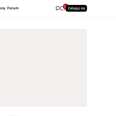
17
ony
Forum
Zaloguj się