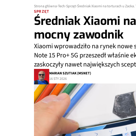
Strona główna
Tech
Sprzęt
Średniak Xiaomi na torturach u Zacka
SPRZĘT
Średniak Xiaomi na
mocny zawodnik
Xiaomi wprowadziło na rynek nowe s
Note 15 Pro+ 5G przeszedł właśnie e
zaskoczyły nawet największych scep
MARIAN SZUTIAK (MSNET)
16 STY 2026