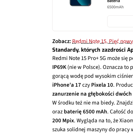
Bateria
6500mAh
Zobacz:
Redmi Note 15. Pięć nowy
Standardy, których zazdrości A
Redmi Note 15 Pro+ 5G może się 
IP69K
(nie w Polsce). Oznacza to 
gorącą wodę pod wysokim ciśnien
iPhone'a 17
czy
Pixela 10
. Produc
zanurzenie na głębokości dwóch
W środku też nie ma biedy. Znajd
oraz
baterię 6500 mAh
. Całość d
200 Mpix
. Wygląda na to, że Xiaom
szuka solidnej maszyny do pracy 