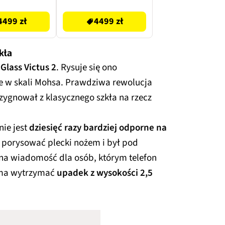
4499 zł
4499 zł
4499 zł
kła
 Glass Victus 2
. Rysuje się ono
 w skali Mohsa. Prawdziwa rewolucja
ezygnował z klasycznego szkła na rzecz
nie jest
dziesięć razy bardziej odporne na
 porysować plecki nożem i był pod
tna wiadomość dla osób, którym telefon
 ma wytrzymać
upadek z wysokości 2,5