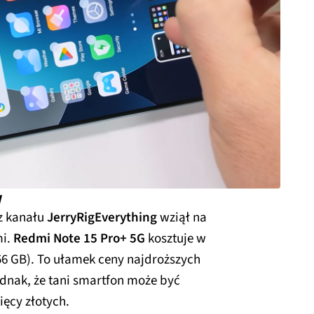
y
z kanału
JerryRigEverything
wziął na
mi.
Redmi Note 15 Pro+ 5G
kosztuje w
56 GB). To ułamek ceny najdroższych
ednak, że tani smartfon może być
ięcy złotych.